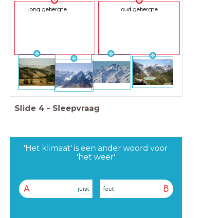
jong gebergte
oud gebergte
Slide
4
-
Sleepvraag
'Het klimaat' is een ander woord voor
'het weer'
A
B
juist
fout