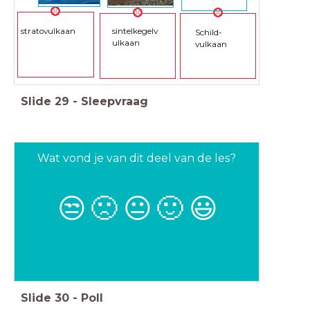
stratovulkaan
sintelkegelv
Schild-
ulkaan
vulkaan
Slide
29
-
Sleepvraag
Wat vond je van dit deel van de les?
😒
🙁
😐
🙂
😃
Slide
30
-
Poll