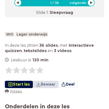
1
/
36
volgende
Slide
1
:
Sleepvraag
WO
Lager onderwijs
In deze les zitten
36 slides
,
met
interactieve
quizzen
,
tekstslides
en
3 videos
.
Lesduur is:
120
min
Start les
Bewaar
Deel
Printen
Onderdelen in deze les