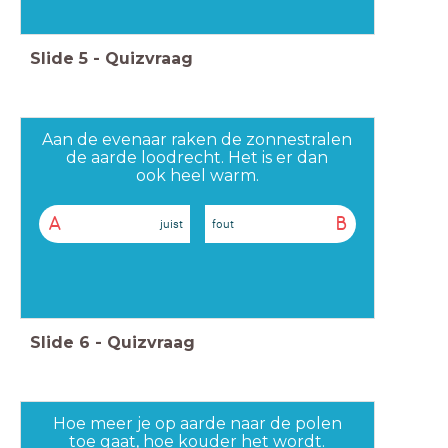
Slide
5
-
Quizvraag
Aan de evenaar raken de zonnestralen
de aarde loodrecht. Het is er dan
ook heel warm.
A
B
juist
fout
Slide
6
-
Quizvraag
Hoe meer je op aarde naar de polen
toe gaat, hoe kouder het wordt.