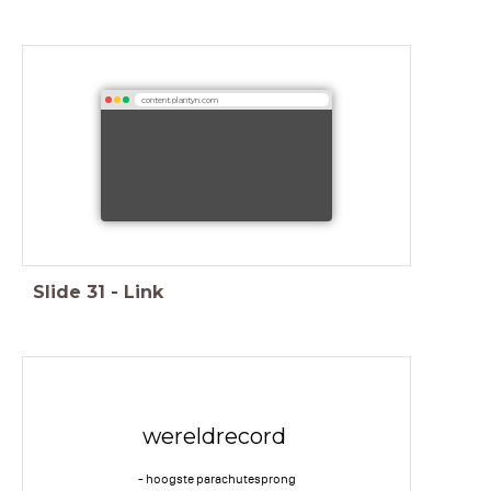
content.plantyn.com
Slide
31
-
Link
wereldrecord
- hoogste parachutesprong