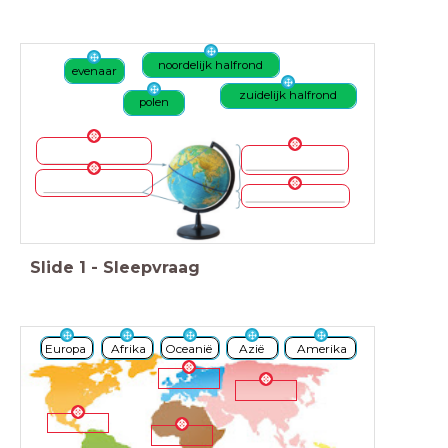
noordelijk halfrond
evenaar
zuidelijk halfrond
polen
Slide
1
-
Sleepvraag
Europa
Afrika
Oceanië
Azië
Amerika