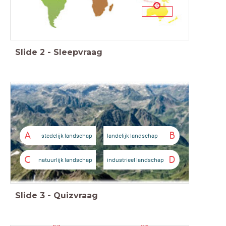
Slide
2
-
Sleepvraag
A
B
stedelijk landschap
landelijk landschap
C
D
natuurlijk landschap
industrieel landschap
Slide
3
-
Quizvraag