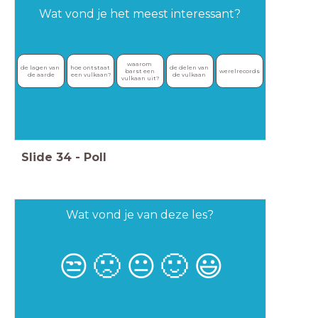
Wat vond je het meest interessant?
waarom 
de lagen van 
hoe ontstaat 
de delen van 
barst een 
werelrecords
de aarde
een vulkaan?
de vulkaan 
vulkaan uit?
Slide
34
-
Poll
Wat vond je van deze les?
😒
🙁
😐
🙂
😃