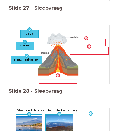
Slide
27
-
Sleepvraag
Lava
krater
magmakamer
Slide
28
-
Sleepvraag
Sleep de foto naar de juiste benaming!