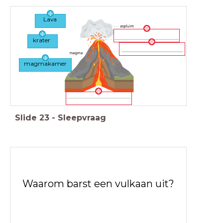
Lava
krater
magmakamer
Slide
23
-
Sleepvraag
Waarom barst een vulkaan uit?