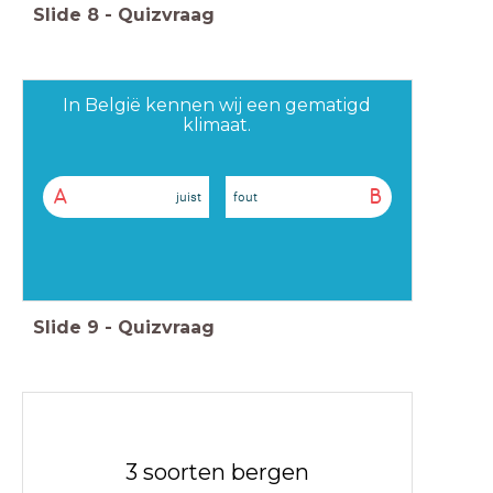
Slide
8
-
Quizvraag
In België kennen wij een gematigd
klimaat.
A
B
juist
fout
Slide
9
-
Quizvraag
3 soorten bergen