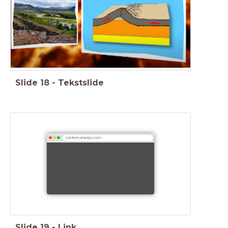
Slide
18
-
Tekstslide
content.plantyn.com
Slide
19
-
Link