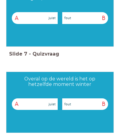
A
B
juist
fout
Slide
7
-
Quizvraag
Overal op de wereld is het op
hetzelfde moment winter
A
B
juist
fout