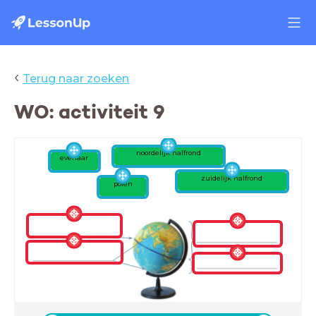
‹
Terug naar zoeken
WO: activiteit 9
noordelijk halfrond
evenaar
zuidelijk halfrond
polen