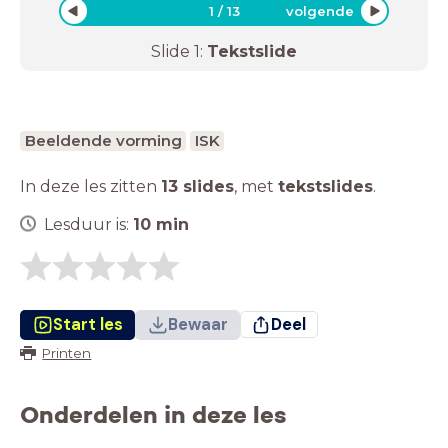
1
/
13
volgende
Slide
1
:
Tekstslide
Beeldende vorming
ISK
In deze les zitten
13 slides
,
met
tekstslides
.
Lesduur is:
10
min
Start les
Bewaar
Deel
Printen
Onderdelen in deze les