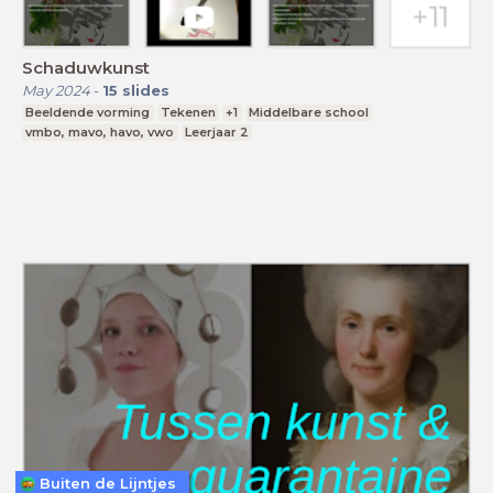
Schaduwkunst
May 2024
-
15
slides
Beeldende vorming
Tekenen
+1
Middelbare school
vmbo, mavo, havo, vwo
Leerjaar 2
Buiten de Lijntjes