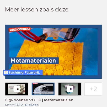
Meer lessen zoals deze
Stichting FutureNL
Digi-doener! VO TK | Metamaterialen
March 2022
-
6
slides