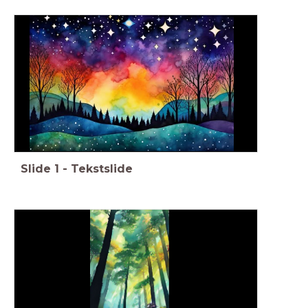
Slide
1
-
Tekstslide