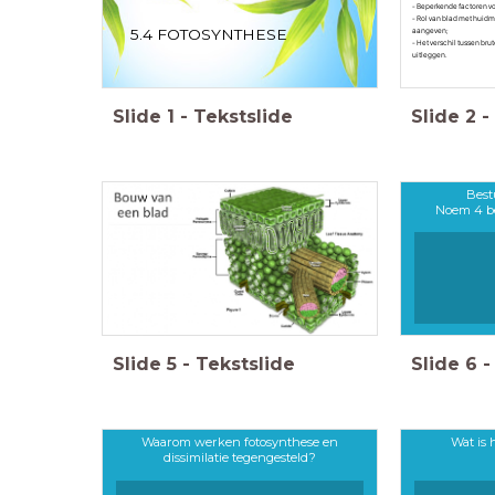
- Beperkende factoren v
- Rol van blad met huidm
aangeven;
5.4 FOTOSYNTHESE
- Het verschil tussen bru
uitleggen.
Slide
1
-
Tekstslide
Slide
2
-
Best
Noem 4 b
Slide
5
-
Tekstslide
Slide
6
-
Waarom werken fotosynthese en
Wat is
dissimilatie tegengesteld?