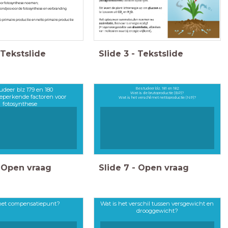
oor fotosynthese noemen;
ondjes voor de fotosynthese en verbranding
to primaire productie en netto primaire productie
Tekstslide
Slide
3
-
Tekstslide
udeer blz 179 en 180
Bestudeer blz. 181 en 182:
Wat is de brutoproductie (BP)?
eperkende factoren voor
Wat is het verschil met nettoproductie (NP)?
fotosynthese
Open vraag
Slide
7
-
Open vraag
 het compensatiepunt?
Wat is het verschil tussen versgewicht en
drooggewicht?