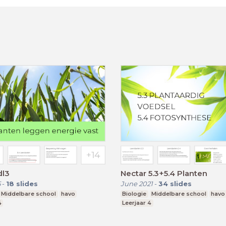
dl3
Nectar 5.3+5.4 Planten
5
-
18
slides
June 2021
-
34
slides
Middelbare school
havo
Biologie
Middelbare school
havo
4
Leerjaar 4