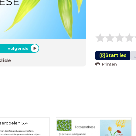
ESE
volgende
Start les
slide
Printen
eerdoelen 5.4
smen door fotosynthese autotroof zijn;
 in cellen met bladgroenkorrels beschrijven;