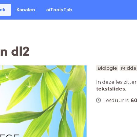
eek
Kanalen
aiToolsTab
n dl2
Biologie
Middel
In deze les zitte
tekstslides
.
Lesduur is:
6