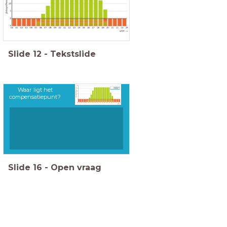
Slide
12
-
Tekstslide
Waar ligt het
compensatiepunt?
Slide
16
-
Open vraag