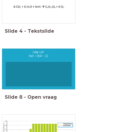
Slide
4
-
Tekstslide
Leg uit:
NP = BP - D
Slide
8
-
Open vraag