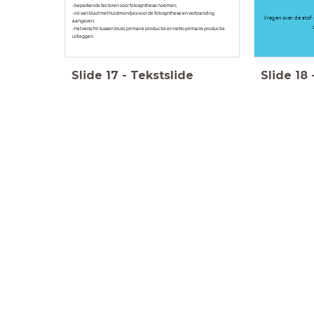
-beperkende factoren voor fotosynthese noemen;
-rol van blad met huidmondjes voor de fotosynthese en verbranding
Vragen over de stof 
aangeven;
-het verschil tussen bruto primaire productie en netto primaire productie
uitleggen.
Slide
17
-
Tekstslide
Slide
18