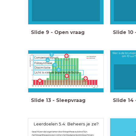
Slide
9
-
Open vraag
Slide
10
Wat is de brutop
om 10 uur?
Compensatiepunt
Fotosynthese
Dissimilatie
Licht is niet de beperkende factor
Slide
13
-
Sleepvraag
Slide
14
Leerdoelen 5.4: Beheers je ze?
-beschrijven dat organismen door fotosynthese autotroof zijn;
-het fotosyntheseproces in cellen met bladgroenkorrels beschrijven;