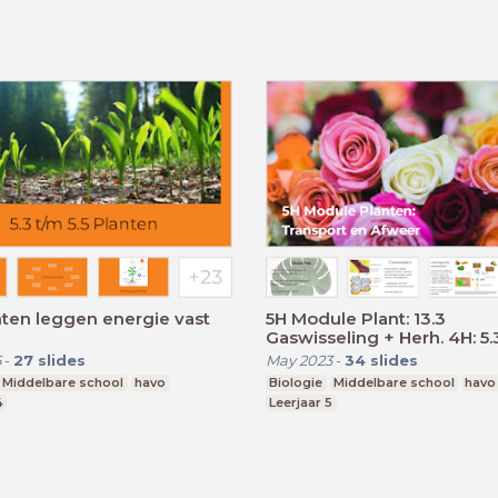
nten leggen energie vast
5H Module Plant: 13.3
Gaswisseling + Herh. 4H: 5.
5
-
27
slides
May 2023
-
34
slides
Middelbare school
havo
Biologie
Middelbare school
havo
4
Leerjaar 5