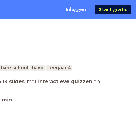
Inloggen
Start gratis
bare school
havo
Leerjaar 4
n
19 slides
,
met
interactieve quizzen
en
0
min