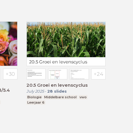
20.5 Groei en levenscyclus
3/5.4
July 2025
-
28
slides
Biologie
Middelbare school
vwo
Leerjaar 6