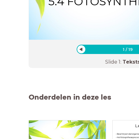
5.4 FOTOSYNTH
1
/
19
Slide
1
:
Tekst
Onderdelen in deze les
L
- Beschrijven dat organi
- Het fotosyntheseproces