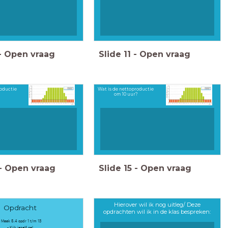
-
Open vraag
Slide
11
-
Open vraag
roductie
Wat is de nettoproductie
om 10 uur?
-
Open vraag
Slide
15
-
Open vraag
Hierover wil ik nog uitleg/ Deze
Opdracht
opdrachten wil ik in de klas bespreken:
- Maak 5.4 opdr 1 t/m 13
- Kijk jezelf na!