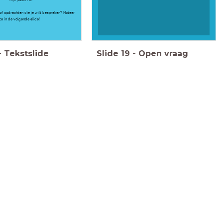
of opdrachten die je wilt bespreken? Noteer
ze in de volgende slide!
-
Tekstslide
Slide
19
-
Open vraag