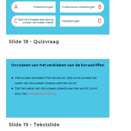
A
B
Overstromingen
Vulkanische uitbarstingen
Door de klimaatsverandering
C
D
Aardbevingen
worden de koralen bleker
Slide
18
-
Quizvraag
Oorzaken van het verbleken van de koraalriffen
Het koraal verbleekt! Het wordt wit. Dat komt omdat het
water van de oceaan steeds warmer wordt.
Dat het water van de oceaan steeds warmer wordt, komt
door de
klimaatverandering.
Slide
19
-
Tekstslide