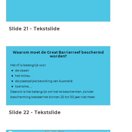
Slide
21
-
Tekstslide
Waarom moet de Great Barrierreef beschermd
worden?
Het rif is belangrijk voor
de vissen
het milieu
de plaatselijke bevolking van Australië
toerisme, ...
Daarom is het belangrijk om het te beschermen, zonder
bescherming bestaat het binnen 20 tot 30 jaar niet meer.
Slide
22
-
Tekstslide