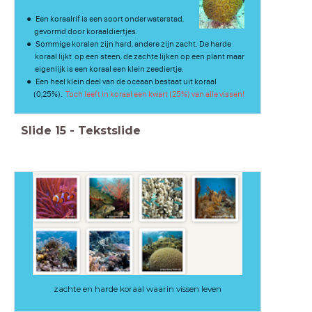
Een koraalrif is een soort onderwaterstad,
gevormd door koraaldiertjes.
Sommige koralen zijn hard, andere zijn zacht. De harde
koraal lijkt op een steen, de zachte lijken op een plant maar
eigenlijk is een koraal een klein zeediertje.
Een heel klein deel van de oceaan bestaat uit koraal
(0,25%).
Toch leeft in koraal een kwart (25%) van alle vissen!
Slide
15
-
Tekstslide
zachte en harde koraal waarin vissen leven