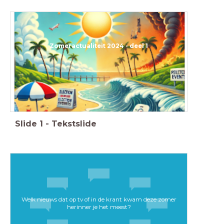
Zomeractualiteit 2024 - deel 1
Slide
1
-
Tekstslide
Welk nieuws dat op tv of in de krant kwam deze zomer
herinner je het meest?