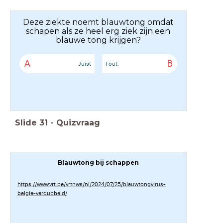
Deze ziekte noemt blauwtong omdat
schapen als ze heel erg ziek zijn een
blauwe tong krijgen?
A
B
Juist
Fout.
Slide
31
-
Quizvraag
Blauwtong bij schappen
https://www.vrt.be/vrtnws/nl/2024/07/25/blauwtongvirus-
belgie-verdubbeld/