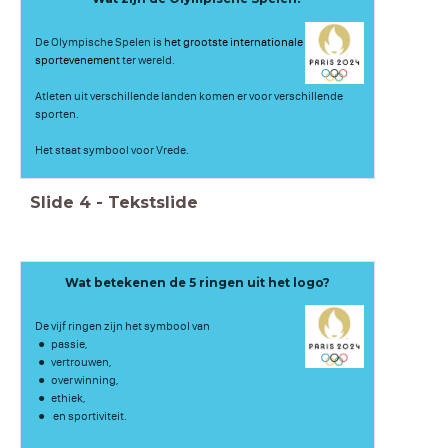
De Olympische Spelen is
het grootste internationale
sportevenement
ter wereld.
Atleten uit verschillende landen komen er voor verschillende
sporten.
Het staat symbool voor Vrede.
Slide
4
-
Tekstslide
Wat betekenen de 5 ringen uit het logo?
De vijf ringen zijn het symbool van
passie,
vertrouwen,
overwinning,
ethiek,
en sportiviteit.