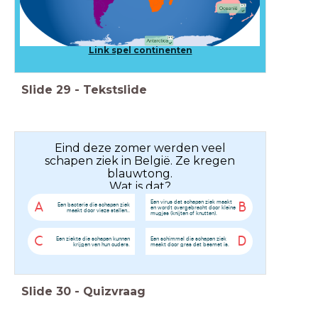
Link spel continenten
Slide
29
-
Tekstslide
Eind deze zomer werden veel
schapen ziek in België. Ze kregen
blauwtong.
Wat is dat?
Een virus dat schapen ziek maakt
A
B
Een bacterie die schapen ziek
en wordt overgebracht door kleine
maakt door vieze stallen..
mugjes (knijten of knutten).
C
D
Een ziekte die schapen kunnen
Een schimmel die schapen ziek
krijgen van hun ouders.
maakt door gras dat besmet is.
Slide
30
-
Quizvraag