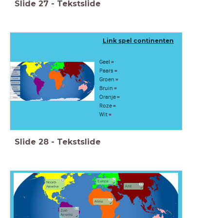
Slide
27
-
Tekstslide
Link spel continenten
Geel =
Paars =
Groen =
Bruin =
Oranje =
Roze =
Wit =
Slide
28
-
Tekstslide