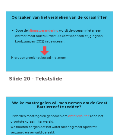
Oorzaken van het verbleken van de koraalriffen
Door de
klimaatverandering
wordt de oceaan niet alleen
warmer, maar ook zuurder! Dit komt door een stijging van
koolzuurgas (CO2) in de oceaan.
Hierdoor groeit het koraal niet meer.
Slide
20
-
Tekstslide
Welke maatregelen wil men nemen om de Great
Barrierreef te redden?
Er worden maatregelen genomen om
waterkwaliteit
rond het
grootste koraalrif ter wereld.
We moeten zorgen dat het water niet nog meer opwarmt,
verzuurd en vervuild geraakt.