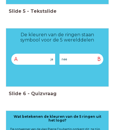
Slide
5
-
Tekstslide
De kleuren van de ringen staan
symbool voor de 5 werelddelen
A
B
ja
nee
Slide
6
-
Quizvraag
Wat betekenen de kleuren van de 5 ringen uit
het logo?
De ontwerper van de vlag Pierre Coubertin ontkent dit: ze zijn