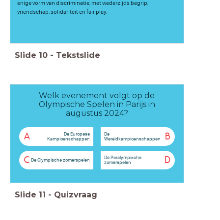
enige vorm van discriminatie, met wederzijds begrip,
vriendschap, solidariteit en fair play.
Slide
10
-
Tekstslide
Welk evenement volgt op de
Olympische Spelen in Parijs in
augustus 2024?
De Europese
De
A
B
Kampioenschappen
Wereldkampioenschappen
De Paralympische
C
D
De Olympische zomerspelen
zomerspelen
Slide
11
-
Quizvraag