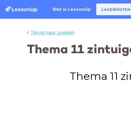
Wat is LessonUp
Lesbiblioth
‹
Terug naar zoeken
Thema 11 zintuig
Thema 11 z