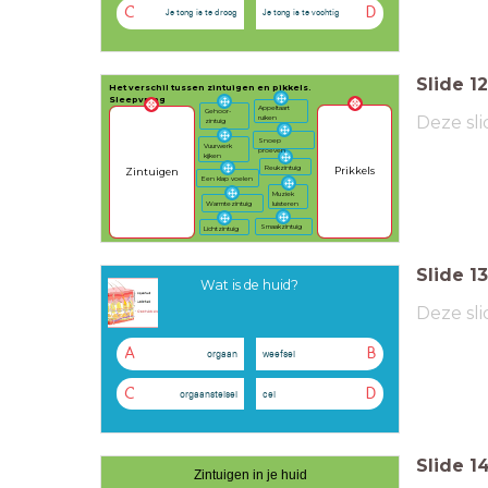
C
D
Je tong is te droog
Je tong is te vochtig
Slide
12
Het verschil tussen zintuigen en pikkels.
Sleepvraag
Appeltaart
Gehoor-
Deze sli
ruiken
zintuig
Snoep
Vuurwerk
proeven
kijken
Reukzintuig
Prikkels
Zintuigen
Een klap voelen
Muziek
luisteren
Warmtezintuig
Smaakzintuig
Licht
zintuig
Slide
13
Wat is de huid?
Deze sli
A
B
orgaan
weefsel
C
D
orgaanstelsel
cel
Slide
1
Zintuigen in je huid