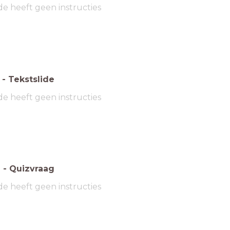
de heeft geen instructies
-
Tekstslide
de heeft geen instructies
6
-
Quizvraag
de heeft geen instructies