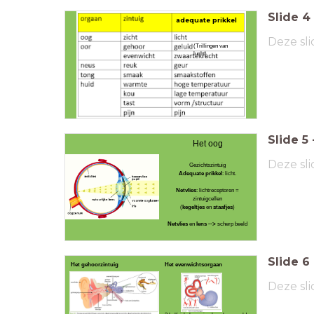
Slide
4
adequate prikkel
Deze sli
(Trillingen van
lucht)
Slide
5
Het oog
Deze sli
Gezichtszintuig
Adequate prikkel
: licht.
Netvlies
: lichtreceptoren =
zintuigcellen
(
kegeltjes
en
staafjes
)
Netvlies
en
lens -->
scherp beeld
Slide
6
Het gehoorzintuig
Het evenwichtsorgaan
Deze sli