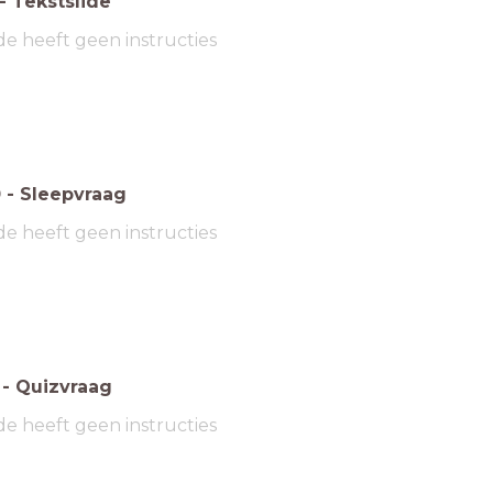
-
Tekstslide
de heeft geen instructies
0
-
Sleepvraag
de heeft geen instructies
-
Quizvraag
de heeft geen instructies