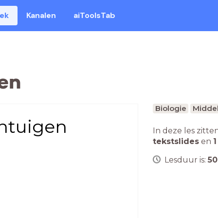
eek
Kanalen
aiToolsTab
en
Biologie
Middel
intuigen
In deze les zitte
tekstslides
en
1
Lesduur is:
50