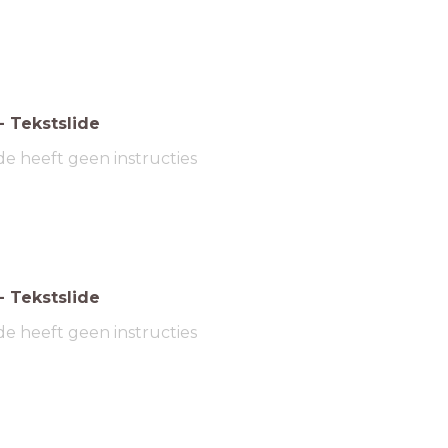
-
Tekstslide
de heeft geen instructies
-
Tekstslide
de heeft geen instructies