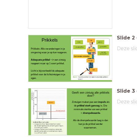
Slide
2
Prikkels
Deze sli
Prikkels: Alle veranderingen in je
omgeving waar je op
kan
reageren.
Hormonale invloeden
Adequate prikkel -->
een zintuig
reageert maar op 1 soort prikkel.
Licht is bijvoorbeeld de adequate
prikkel voor de lichtzintuigen in je
ogen.
Slide
3
Geeft een zintuig alle prikkels
door?
Deze sli
Zintuigen maken pas een
impuls
als
de
prikkel sterk genoeg
is. Die
minimale sterkte van een prikkel
=
drempelwaarde
.
Als de drempelwaarde laag is dan
kan je de prikkel eerder
waarnemen.