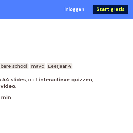
Inloggen
Start gratis
bare school
mavo
Leerjaar 4
n
44 slides
,
met
interactieve quizzen
,
 video
.
min