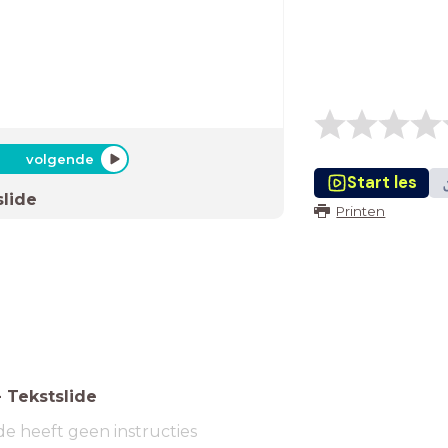
volgende
Start les
slide
Printen
-
Tekstslide
de heeft geen instructies