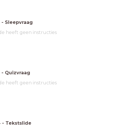
-
Sleepvraag
de heeft geen instructies
-
Quizvraag
de heeft geen instructies
4
-
Tekstslide