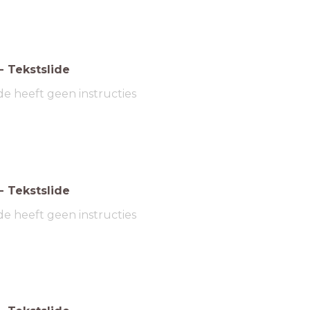
-
Tekstslide
de heeft geen instructies
-
Tekstslide
de heeft geen instructies