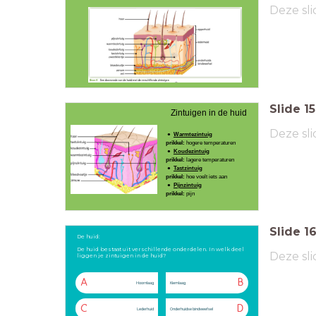
Deze sli
Slide
15
Zintuigen in de huid
Deze sli
Warmtezintuig
prikkel:
hogere temperaturen
Koudezintuig
prikkel:
lagere temperaturen
Tastzintuig
prikkel:
hoe voelt iets aan
Pijnzintuig
prikkel:
pijn
Slide
1
De huid:
De huid bestaat uit verschillende onderdelen. In welk deel
Deze sli
liggen je zintuigen in de huid?
A
B
Hoornlaag
Kiemlaag
C
D
Lederhuid
Onderhuidse bindweefsel