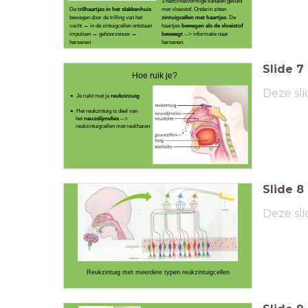
3 halfcirkelvormige kanalen gevuld
De
trilhaartjes in het slakkenhuis
met vloeistof. Onderin zitten
bewegen door de trilling van het
zintuigcellen met haartjes
. De
vocht → in de zintuigcellen ontstaan
haartjes
bewegen als de vloeistof
impulsen → gehoorzenuw →
beweegt
--> informatie naar
hersenen
hersenen.
Slide
7
Hoe ruik je?
Deze sli
Je ruikt met je
reukzintuig
Het reukzintuig is deel van
het
neusslijmvlies
-->
reukzintuigcellen met reukharen
Slide
8
Deze sli
Reukzintuig met meerdere typen reukzintuigcellen