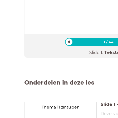
1
/
44
Slide
1
:
Tekst
Onderdelen in deze les
Slide
1
Thema 11 zintuigen
Deze sli