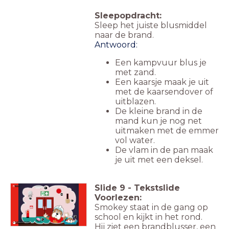
Sleepopdracht:
Sleep het juiste blusmiddel
naar de brand.
Antwoord:
Een kampvuur blus je
met zand.
Een kaarsje maak je uit
met de kaarsendover of
uitblazen.
De kleine brand in de
mand kun je nog net
uitmaken met de emmer
vol water.
De vlam in de pan maak
je uit met een deksel.
Slide
9
-
Tekstslide
Luister
Voorlezen:
Smokey staat in de gang op
school en kijkt in het rond.
Ontruimingslied
Hij ziet een brandblusser, een