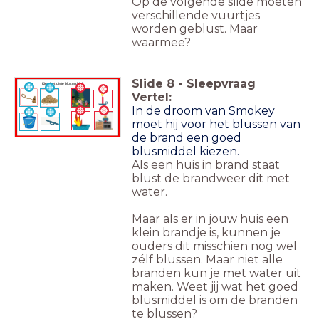
Op de volgende slide moeten
verschillende vuurtjes
worden geblust. Maar
waarmee?
Slide
8
-
Sleepvraag
Kies het juiste blusmiddel
Vertel:
In de droom van Smokey
moet hij voor het blussen van
de brand een goed
blusmiddel kiezen.
Als een huis in brand staat
blust de brandweer dit met
water.
Maar als er in jouw huis een
klein brandje is, kunnen je
ouders dit misschien nog wel
zélf blussen.
Maar niet alle
branden kun je met water uit
maken.
Weet jij wat het goed
blusmiddel is om de branden
te blussen?