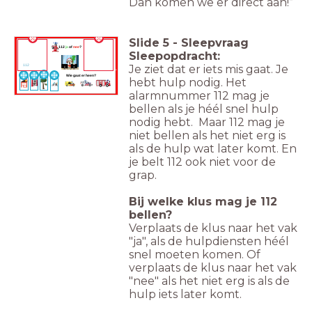
Dan komen we er direct aan!”
Slide
5
-
Sleepvraag
<span
<span
112
ja
of
nee
?
style="color:
style="font-
Sleepopdracht:
rgb(101, 212,
weight: bold;
97)">JA</span>
color:
Je ziet dat er iets mis gaat. Je
112
rgb(235, 34,
22)">NEE</span>
Wie gaat er heen?
hebt hulp nodig. Het
alarmnummer 112 mag je
bellen als je
héél snel hulp
nodig hebt. Maar 112 mag je
niet bellen als het niet erg is
als de hulp wat later komt. En
je belt 112 ook niet voor de
grap.
Bij welke klus mag je 112
bellen?
Verplaats de klus naar het vak
"ja", als de hulpdiensten héél
snel moeten komen. Of
verplaats de klus naar het vak
"nee" als het niet erg is als de
hulp iets later komt.