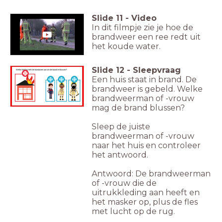
Slide
11
-
Video
In dit filmpje zie je hoe de
brandweer een ree redt uit
het koude water.
Slide
12
-
Sleepvraag
Welke kleding trekt de brandweer aan om de brand te blussen?
Een huis staat in brand. De
brandweer is gebeld. Welke
brandweerman of -vrouw
mag de brand blussen?
Sleep de juiste
brandweerman of -vrouw
naar het huis en controleer
het antwoord.
Antwoord: De brandweerman
of -vrouw die de
uitrukkleding aan heeft en
het masker op, plus de fles
met lucht op de rug.