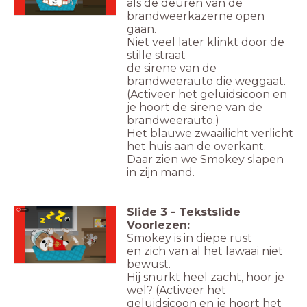
als de deuren van de
brandweerkazerne open
gaan.
Niet veel later klinkt door de
stille straat
de sirene van de
brandweerauto die weggaat.
(Activeer het geluidsicoon en
je hoort de sirene van de
brandweerauto.)
Het blauwe zwaailicht verlicht
het huis aan de overkant.
Daar zien we Smokey slapen
in zijn mand.
Slide
3
-
Tekstslide
Luister
Voorlezen:
Smokey is in diepe rust
en zich van al het lawaai niet
bewust.
Hij snurkt heel zacht, hoor je
wel? (Activeer het
geluidsicoon en je hoort het