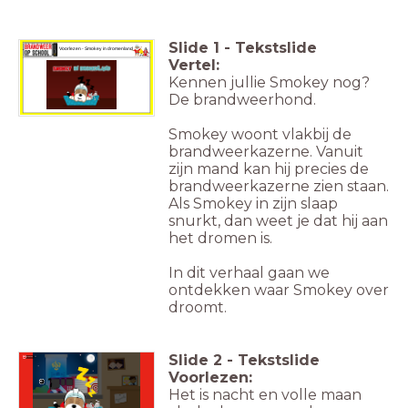
Slide
1
-
Tekstslide
Voorlezen - Smokey in dromenla
nd
Vertel:
Kennen jullie Smokey nog?
De brandweerhond.
Smokey woont vlakbij de
brandweerkazerne. Vanuit
zijn mand kan hij precies de
brandweerkazerne zien staan.
Als Smokey in zijn slaap
snurkt, dan weet je dat hij aan
het dromen is.
In dit verhaal gaan we
ontdekken waar Smokey over
droomt.
Slide
2
-
Tekstslide
Luister
Voorlezen:
Het is nacht en volle maan