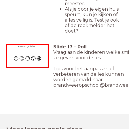
meester.
Als je door je eigen huis
speurt, kun je kijken of
alles veilig is. Test je ook
of de rookmelder het
doet?
Slide
17
-
Poll
Hoe vond je de les?
Vraag aan de kinderen welke smi
ze geven voor de les.
😒
🙁
😐
🙂
😃
Tips voor het aanpassen of
verbeteren van de les kunnen
worden gemaild naar:
brandweeropschool@brandweer