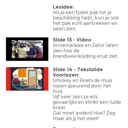
Lesidee:
Als je een fysiek pak tot je
beschikking hebt, kun je ook
het pak echt aantrekken en
laten zien.
Slide
13
-
Video
Annemarieke en Zetor laten
zien hoe de
brandweerkleding eruit ziet.
Slide
14
-
Tekstslide
Luister
Voorlezen:
Smokey en Roets de muis
lopen speurend door het
huis.
Vijf keer zien ze iets
gevaarlijks en klinkt een luide
kreet.
Dat moet anders! Hoe? Zeg
maar als jij het weet!