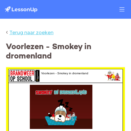
‹
Terug naar zoeken
Voorlezen - Smokey in
dromenland
Voorlezen - Smokey in dromenla
nd