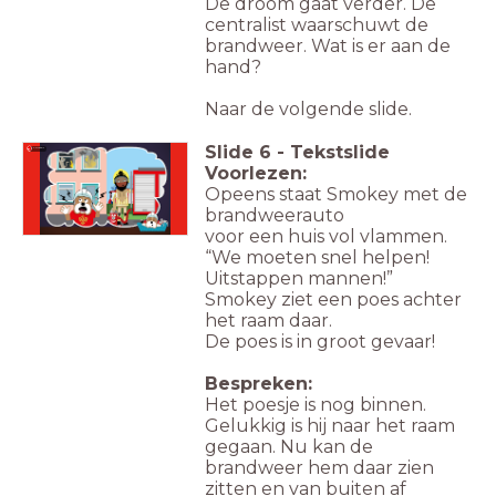
De droom gaat verder. De
centralist waarschuwt de
brandweer. Wat is er aan de
hand?
Naar de volgende slide.
Slide
6
-
Tekstslide
Luister
Voorlezen:
Opeens staat Smokey met de
brandweerauto
voor een huis vol vlammen.
“We moeten snel helpen!
Uitstappen mannen!”
Smokey ziet een poes achter
het raam daar.
De poes is in groot gevaar!
Bespreken:
Het poesje is nog binnen.
Gelukkig is hij naar het raam
gegaan. Nu kan de
brandweer hem daar zien
zitten en van buiten af