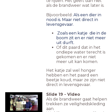
te rijden. Het geeft dan niet
als de brandweer wat later is.
Bijvoorbeeld:
Als een dier in
nood is. Maar niet direct in
levensgevaar.
Zoals
een katje die in de
boom zit en er niet meer
uit durft.
Of dit paard dat in het
ondiepe water terecht is
gekomen en er niet
meer uit kan komen.
Het katje zal wel honger
hebben en het paard een
beetje koud, maar ze zijn niet
direct in levensgevaar.
Slide
19
-
Video
Als de brandweer gaat helpen
trekken ze veiligheidskleding
aan.