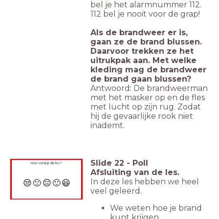
bel je het alarmnummer 112.
112 bel je nooit voor de grap!
Als de brandweer er is,
gaan ze de brand blussen.
Daarvoor trekken ze het
uitrukpak aan. Met welke
kleding mag de brandweer
de brand gaan blussen?
Antwoord: De brandweerman
met het masker op en de fles
met lucht op zijn rug. Zodat
hij de gevaarlijke rook niet
inademt.
Slide
22
-
Poll
Hoe vond je de les?
Afsluiting van de les.
In deze les hebben we heel
😒
🙁
😐
🙂
😃
veel geleerd.
We weten hoe je brand
kunt krijgen.