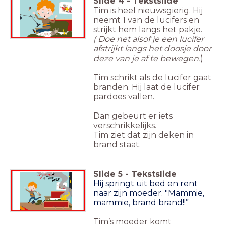
Slide
4
-
Tekstslide
Tim is heel nieuwsgierig. Hij
neemt 1 van de lucifers en
strijkt hem langs het pakje.
( Doe net alsof je een lucifer
afstrijkt langs het doosje door
deze van je af te bewegen.
)
Tim schrikt als de lucifer gaat
branden. Hij laat de lucifer
pardoes vallen.
Dan gebeurt er iets
verschrikkelijks.
Tim ziet dat zijn deken in
brand staat.
Slide
5
-
Tekstslide
Hij springt uit bed en rent
naar zijn moeder. "Mammie,
mammie, brand brand!!”
Tim’s moeder komt