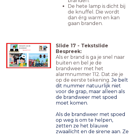
branden.
De hete lamp is dicht bij
de knuffel. Die wordt
dan érg warm en kan
gaan branden.
Slide
17
-
Tekstslide
Het werk van de
brandweer
Bespreek:
Spoed! 112
Als er brand is ga je snel naar
buiten en bel je de
brandweer met het
alarmnummer 112. Dat zie je
op de eerste tekening.
Je belt
dit nummer natuurlijk niet
voor de grap, maar alleen als
de brandweer met spoed
moet komen.
Als de brandweer met spoed
op weg is om te helpen,
zetten ze het blauwe
zwaailicht en de sirene aan. Ze