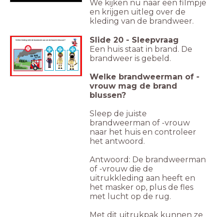
We kijken nu naar een filmpje
en krijgen uitleg over de
kleding van de brandweer.
Slide
20
-
Sleepvraag
Welke kleding trekt de brandweer aan om de brand te blussen?
Een huis staat in brand. De
brandweer is gebeld.
Welke brandweerman of -
vrouw mag de brand
blussen?
Sleep de juiste
brandweerman of -vrouw
naar het huis en controleer
het antwoord.
Antwoord: De brandweerman
of -vrouw die de
uitrukkleding aan heeft en
het masker op, plus de fles
met lucht op de rug.
Met dit uitrukpak kunnen ze