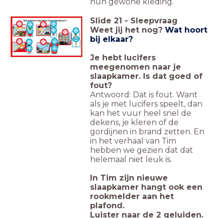
hun gewone kleding.
Slide
21
-
Sleepvraag
Weet jij het nog? Wat hoort bij elkaar?
Weet jij het nog?
Wat hoort
bij elkaar?
0900-
0904
112
Je hebt lucifers
meegenomen naar je
slaapkamer. Is dat goed of
fout?
Antwoord: Dat is fout. Want
als je met lucifers speelt, dan
kan het vuur heel snel de
dekens, je kleren of de
gordijnen in brand zetten. En
in het verhaal van Tim
hebben we gezien dat dat
helemaal niet leuk is.
In Tim zijn nieuwe
slaapkamer hangt ook een
rookmelder aan het
plafond.
Luister naar de 2 geluiden.