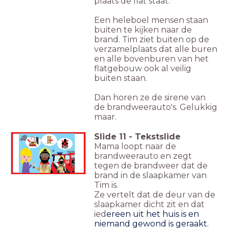
plaats de flat staat.
Een heleboel mensen staan
buiten te kijken naar de
brand. Tim ziet buiten op de
verzamelplaats dat alle buren
en alle bovenburen van het
flatgebouw ook al veilig
buiten staan.
Dan horen ze de sirene van
de brandweerauto's. Gelukkig
maar.
Slide
11
-
Tekstslide
Mama loopt naar de
brandweerauto en zegt
tegen de brandweer dat de
brand in de slaapkamer van
Tim is.
Ze vertelt dat de deur van de
slaapkamer dicht zit en dat
ied
ereen uit het huis is en
niemand gewond is geraakt.