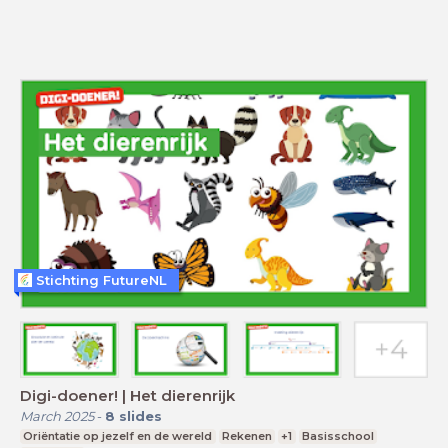
Stichting FutureNL
Digi-doener! | Het dierenrijk
March 2025
-
8
slides
Oriëntatie op jezelf en de wereld
Rekenen
+1
Basisschool