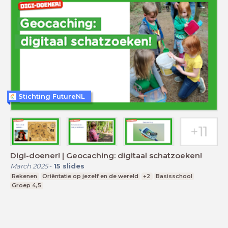
Stichting FutureNL
Digi-doener! | Geocaching: digitaal schatzoeken!
March 2025
-
15
slides
Rekenen
Oriëntatie op jezelf en de wereld
+2
Basisschool
Groep 4,5