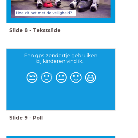
Hoe zit het met de veiligheid?
Slide
8
-
Tekstslide
Een gps-zendertje gebruiken
bij kinderen vind ik…
😒
🙁
😐
🙂
😃
Slide
9
-
Poll