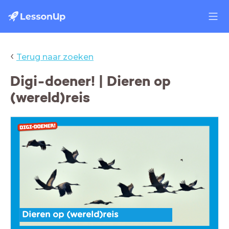
‹
Terug naar zoeken
Digi-doener! | Dieren op
(wereld)reis
Dieren op (wereld)reis