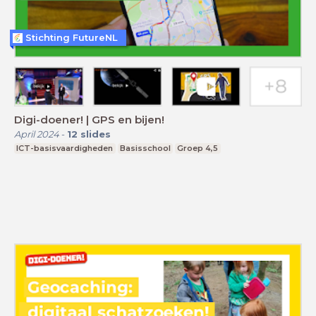
Stichting FutureNL
Digi-doener! | GPS en bijen!
April 2024
-
12
slides
ICT-basisvaardigheden
Basisschool
Groep 4,5