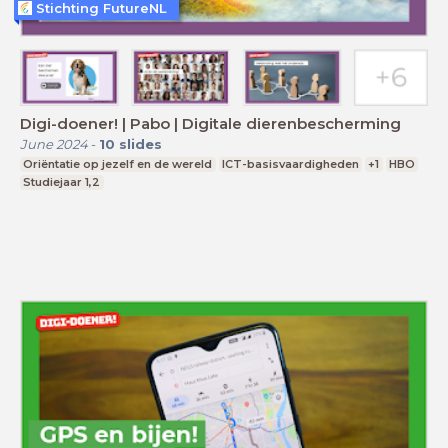
Stichting FutureNL
Digi-doener! | Pabo | Digitale dierenbescherming
June 2024
-
10
slides
Oriëntatie op jezelf en de wereld
ICT-basisvaardigheden
+1
HBO
Studiejaar 1,2