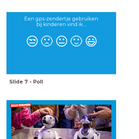
Een gps-zendertje gebruiken
bij kinderen vind ik…
😒
🙁
😐
🙂
😃
Slide
7
-
Poll