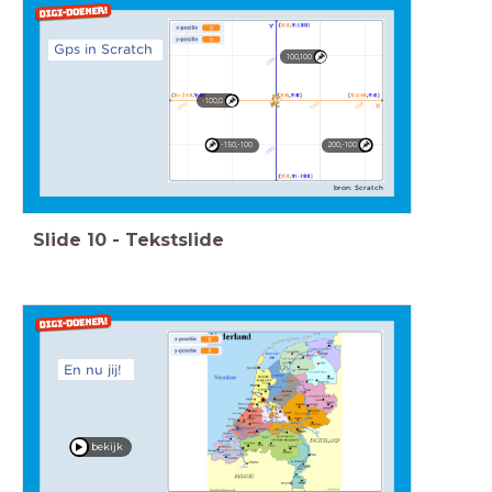
Gps in Scratch
100,100
-100,0
-150,-100
200,-100
bron: Scratch
Slide
10
-
Tekstslide
En nu jij!
bekijk