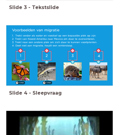
Slide
3
-
Tekstslide
Voorbeelden van migratie
1. Trekt verder als water en voedsel op een bepaalde plek op zijn.
2. Trekt van Noord-Amerika naar Mexico om daar te overwinteren.
3. Trekt naar een andere plek om zich daar te kunnen voortplanten.
4. Doet niet aan migratie, houdt een winterslaap.
2
1
3
4
bekijk
bekijk
Slide
4
-
Sleepvraag