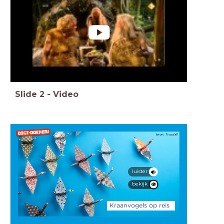
Slide
2
-
Video
bron: TruusW
luister
bekijk
Kraanvogels op reis