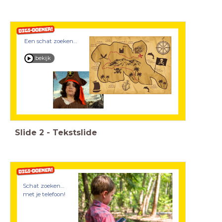
Een schat zoeken…
bekijk
Slide
2
-
Tekstslide
Schat zoeken…
met je telefoon!