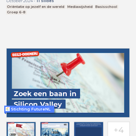
October 2024
-
11
slides
Oriëntatie op jezelf en de wereld
Mediawijsheid
Basisschool
Groep 6-8
Stichting FutureNL