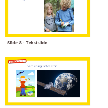
Slide
8
-
Tekstslide
Verdieping: satellieten