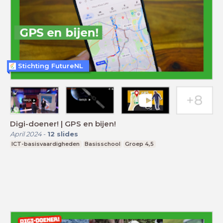
Stichting FutureNL
Digi-doener! | GPS en bijen!
April 2024
-
12
slides
ICT-basisvaardigheden
Basisschool
Groep 4,5