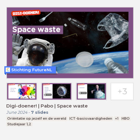
Stichting FutureNL
Digi-doener! | Pabo | Space waste
June 2024
-
7
slides
Oriëntatie op jezelf en de wereld
ICT-basisvaardigheden
+1
HBO
Studiejaar 1,2