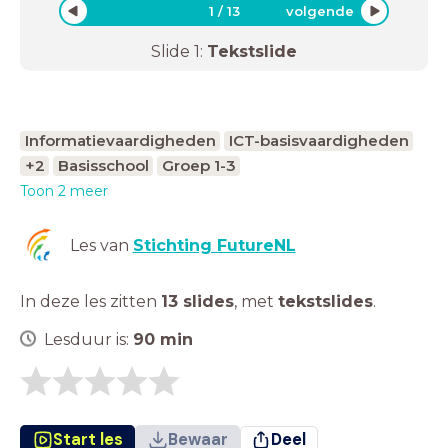
1
/
13
volgende
Slide
1
:
Tekstslide
Informatievaardigheden
ICT-basisvaardigheden
+2
Basisschool
Groep 1-3
Toon 2 meer
Les van
Stichting FutureNL
In deze les zitten
13 slides
,
met
tekstslides
.
Lesduur is:
90
min
Start les
Bewaar
Deel