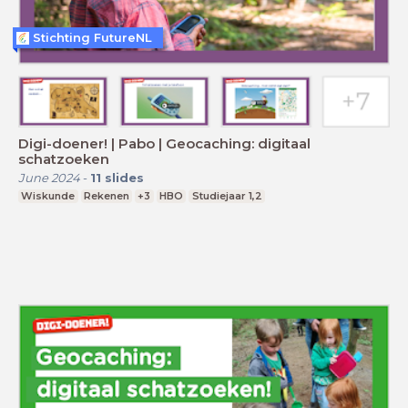
Stichting FutureNL
Digi-doener! | Pabo | Geocaching: digitaal
schatzoeken
June 2024
-
11
slides
Wiskunde
Rekenen
+3
HBO
Studiejaar 1,2