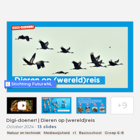
Stichting FutureNL
Digi-doener! | Dieren op (wereld)reis
October 2024
-
13
slides
Natuur en techniek
Mediawijsheid
+1
Basisschool
Groep 6-8