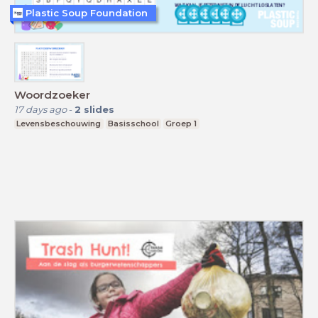
Plastic Soup Foundation
Woordzoeker
17 days ago
-
2
slides
Levensbeschouwing
Basisschool
Groep 1