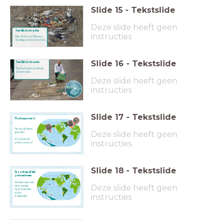
Slide
15
-
Tekstslide
Deze slide heeft geen
Soms lijkt plastic op eten.
instructies
Deze albatros uit Midway is
doodgegaan door het plastic.
Slide
16
-
Tekstslide
Soms lijkt plastic op eten.
Dit plastic komt uit de buik
van een walvis.
Deze slide heeft geen
instructies
Slide
17
-
Tekstslide
Plasticsoep is overal.
Hier zijn de dieren
Deze slide heeft geen
gevonden.
Waar komt het
instructies
plastic vandaan?
Slide
18
-
Tekstslide
Op aarde zijn vijf hele
grote zeestromen.
We weten meer over
Deze slide heeft geen
de stromingen
door duizenden
plastic
instructies
badeendjes!