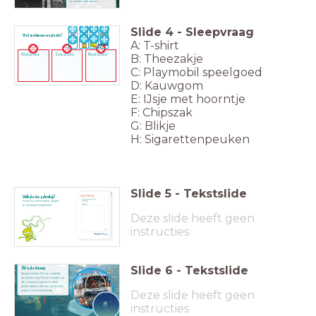
nooit meer af te wassen!
Slide
4
-
Sleepvraag
Wat maken we van plastic?
A: T-shirt
Altijd plastic
Soms plastic
Nooit plastic
B: Theezakje
C: Playmobil speelgoed
D: Kauwgom
E: IJsje met hoorntje
F: Chipszak
G: Blikje
H: Sigarettenpeuken
Slide
5
-
Tekstslide
Welk plastic gebruik jij?
Schrijf op welke plastic dingen
je vandaag hebt gebruikt.
Deze slide heeft geen
instructies
Slide
6
-
Tekstslide
Dit is plasticsoep.
Kapitein Charles Moore ontdekte
de plasticsoep. Hij was midden op
de oceaan en zag hier en daar
plastic drijven. Dat was op een plek
Deze slide heeft geen
waar nooit iemand kwam.
instructies