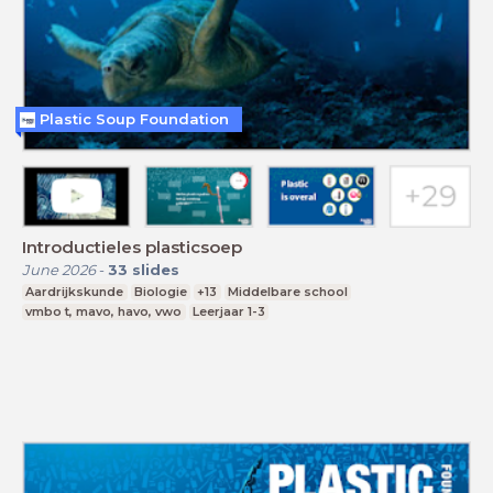
Plastic Soup Foundation
Introductieles plasticsoep
June 2026
-
33
slides
Aardrijkskunde
Biologie
+13
Middelbare school
vmbo t, mavo, havo, vwo
Leerjaar 1-3