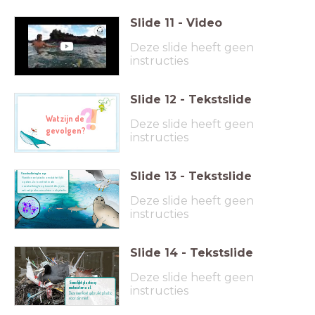
Slide
11
-
Video
Deze slide heeft geen
instructies
Slide
12
-
Tekstslide
Wat zijn de
Deze slide heeft geen
gevolgen?
instructies
Slide
13
-
Tekstslide
Voedselkringloop
Plankton eet plastic omdat het lijkt
op eten. Zo komt het in de
voedselkringloop terecht. Als jij vis
eet, eet je dus misschien ook plastic.
Deze slide heeft geen
instructies
Slide
14
-
Tekstslide
Deze slide heeft geen
Soms lijkt plastic op
instructies
nestmateriaal.
Deze meerkoet gebruikt plastic
voor zijn nest.