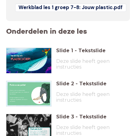
Werkblad les 1 groep 7-8: Jouw plastic.pdf
Onderdelen in deze les
Slide
1
-
Tekstslide
Deze slide heeft geen
instructies
Slide
2
-
Tekstslide
Plastic was een goed idee!
Plastic is een wondermiddel.
Deze slide heeft geen
Zo heeft het geholpen om olifanten te
beschermen.
Vroeger maakten ze van hun
instructies
slagtanden biljartballen. Die zijn nu
van plastic.
Slide
3
-
Tekstslide
Deze slide heeft geen
Steeds meer plastic!
Jouw opa en oma kregen steeds
instructies
meer dingen van plastic. Het leven
werd makkelijker. Ze hoefden