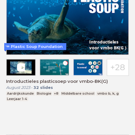
Plastic Soup Foundation
Introductieles plasticsoep voor vmbo-BK(G)
August 2023
-
32
slides
Aardrijkskunde
Biologie
+8
Middelbare school
vmbo b, k, g
Leerjaar 1-4