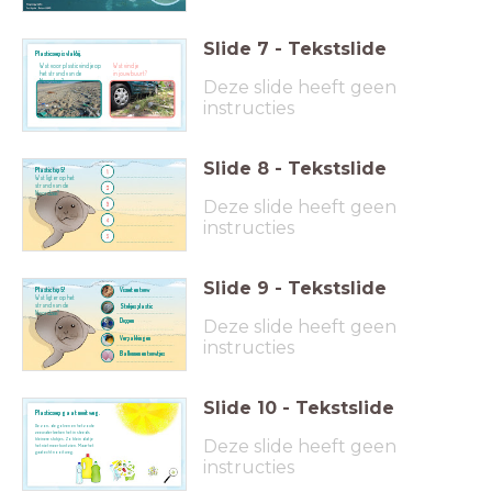
Slide
7
-
Tekstslide
Plasticsoep is vlakbij.
Wat voor plastic vind je
op
Wat vind je
het strand van de
in jouw buurt?
Deze slide heeft geen
Noordzee?
instructies
Slide
8
-
Tekstslide
Plastic top 5!
Wat ligt er op het
strand van de
Noordzee?
Deze slide heeft geen
instructies
Slide
9
-
Tekstslide
Plastic top 5!
Visnet en touw
Wat ligt er op het
strand van de
Stukjes plastic
Noordzee?
Deze slide heeft geen
Doppen
Verpakkingen
instructies
Ballonnen en touwtjes
Slide
10
-
Tekstslide
Plasticsoep gaat nooit weg.
De zon, de golven en het zoute
zeewater breken het in steeds
Deze slide heeft geen
kleinere stukjes.
Zo klein dat je
het niet meer kunt zien.
Maar het
gaat echt nooit weg.
instructies