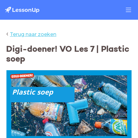
‹
Terug naar zoeken
Digi-doener! VO Les 7 | Plastic
soep
Plastic soep