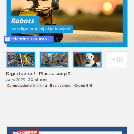
Stichting FutureNL
Digi-doener! | Plastic soep 2
April 2025
-
20
slides
Computational thinking
Basisschool
Groep 6-8