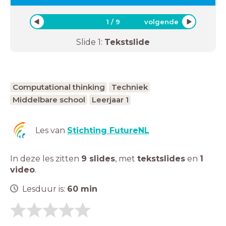
1
/
9
volgende
Slide
1
:
Tekstslide
Computational thinking
Techniek
Middelbare school
Leerjaar 1
Les van
Stichting FutureNL
In deze les zitten
9 slides
,
met
tekstslides
en
1
video
.
Lesduur is:
60
min