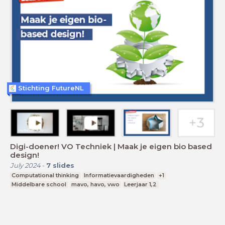
Stichting FutureNL
Digi-doener! VO Techniek | Maak je eigen bio based
design!
July 2024
-
7
slides
Computational thinking
Informatievaardigheden
+1
Middelbare school
mavo, havo, vwo
Leerjaar 1,2