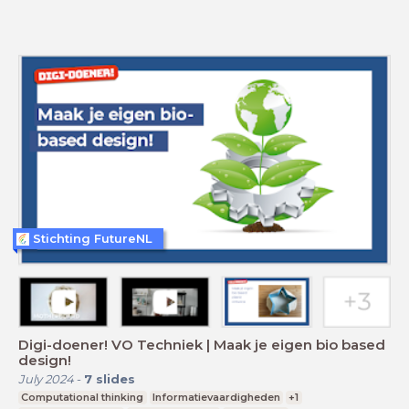
Stichting FutureNL
Digi-doener! VO Techniek | Maak je eigen bio based
design!
July 2024
-
7
slides
Computational thinking
Informatievaardigheden
+1