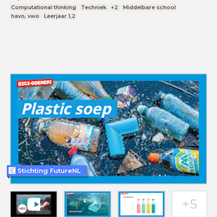
Computational thinking
Techniek
+2
Middelbare school
havo, vwo
Leerjaar 1,2
Stichting FutureNL