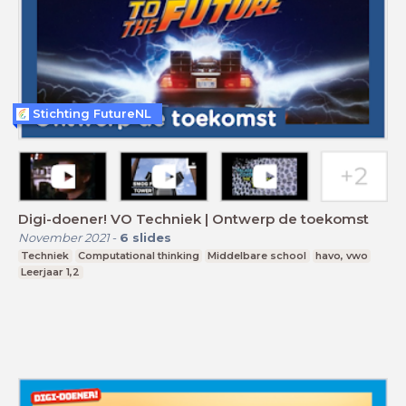
Stichting FutureNL
Digi-doener! VO Techniek | Ontwerp de toekomst
November 2021
-
6
slides
Techniek
Computational thinking
Middelbare school
havo, vwo
Leerjaar 1,2