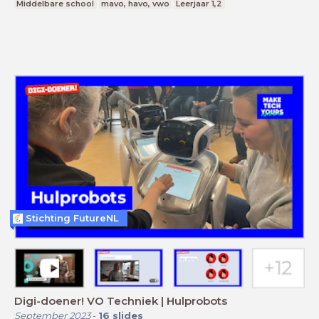
Middelbare school
mavo, havo, vwo
Leerjaar 1,2
Stichting FutureNL
Digi-doener! VO Techniek | Hulprobots
September 2023
-
16
slides