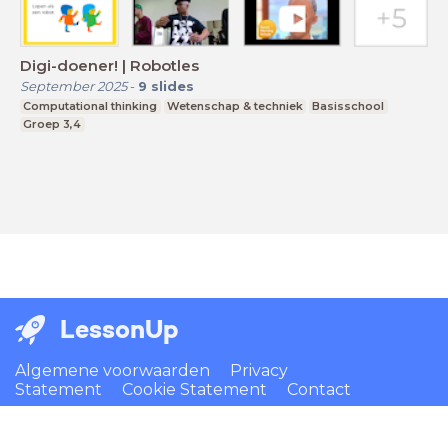
Digi-doener! | Robotles
September 2025
-
9
slides
Computational thinking
Wetenschap & techniek
Basisschool
Groep 3,4
LessonUp
Algemene voorwaarden
Privacy
Statement
Cookie Statement
Contact
Nederlands