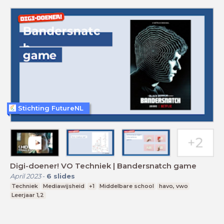
Stichting FutureNL
Digi-doener! VO Techniek | Bandersnatch game
April 2023
-
6
slides
Techniek
Mediawijsheid
+1
Middelbare school
havo, vwo
Leerjaar 1,2