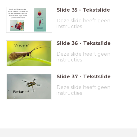
Slide
35
-
Tekstslide
Houdt het Watermonster
onderzoek 2021 in de gaten
en doe mee als burger aan
dit leuke en nuttige Citizen
Science onderzoek!
Deze slide heeft geen
instructies
Slide
36
-
Tekstslide
Vragen?
Deze slide heeft geen
instructies
Slide
37
-
Tekstslide
Deze slide heeft geen
Bedankt!
instructies