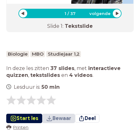
1
/
37
volgende
Slide
1
:
Tekstslide
Biologie
MBO
Studiejaar 1,2
In deze les zitten
37 slides
,
met
interactieve
quizzen
,
tekstslides
en
4 videos
.
Lesduur is:
50
min
Start les
Bewaar
Deel
Printen