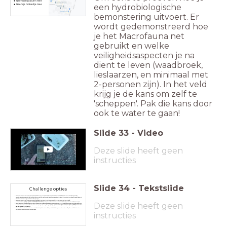
Neem (lies)laarzen mee
een hydrobiologische
Neem je mobieltje mee
bemonstering uitvoert. Er
wordt gedemonstreerd hoe
je het Macrofauna net
gebruikt en welke
veiligheidsaspecten je na
dient te leven (waadbroek,
lieslaarzen, en minimaal met
2-personen zijn). In het veld
krijg je de kans om zelf te
'scheppen'. Pak die kans door
ook te water te gaan!
Slide
33
-
Video
Deze slide heeft geen
instructies
Slide
34
-
Tekstslide
Challenge opties
Ga eens naar een waterpartij (vijver, sloot of plas) in Breda. Wat voor eerste indruk heb je van de waterkwaliteit vanuit je beleving? Bemonster deze plas en ga na welke
waterdiertjes er in deze waterpartij zitten (gebruik hiervoor de WEB-app Waterdiertjes.nl). Wat zeggen de waterdieren (macrofauna) over de waterkwaliteit? Is je eerste
indruk in overeenstemming met de Waterdiertjes-app?
Ga eens naar een waterpartij (vijver, sloot of plas) in Breda. Kijk of je (zoetwater)kreeften kan vangen. Determineer deze kreeften met de EIS-
Deze slide heeft geen
kreeftenzoekkaart
(https://www.eis-nederland.nl/rivierkreeften
). Zoek op waarom deze zoetwaterkreeften een bedreiging voor de waterkwaliteit kunnen zijn?
De zoetwaterkreeften die in onze waterpartijen zitten zijn eetbaar en zijn dezelfde als die in de schappen van de supermarkten liggen. Ga eens na waarom de Nederlander deze
kreeftjes niet vangt om op te eten. Welke problemen kom je tegen als je ze weg wilt vangen?
(https://www.sportvisserijnederland.nl/actueel/nieuws/20887/rivierkreeften-
wat-kan-en-mag-je-ermee.html)
Ga eens na of er meer invasieve exotische soorten in Nederland zijn die de waterkwaliteit negatief beïnvloeden (planten en dieren). Is er een 'Top 3' te maken? Bedenk evt. een
campagne om deze invasieve soorten te bestrijden.
instructies