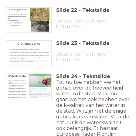
Slide
22
-
Tekstslide
Het water kan niet de grond
in!
Door de vele harde oppervlaktes in de
stad wordt het snel afgevoerd naar het
riool!
Deze slide heeft geen
Dit geeft 2 problemen:
het wordt geen grondwater
bij een stortbui kan het riool de
instructies
hoeveelheid niet aan
Slide
23
-
Tekstslide
Challenge opties
Ga eens na hoeveel % bestrating er in Breda is. Zou je dit terug kunnen brengen en
hoe? Zou je hiervoor evt. een campagne voor kunnen bedenken?
Ga eens na hoeveel % oppervlaktewater er in Breda is. Zijn er wel genoeg plekken waar
Deze slide heeft geen
water opgevangen kan worden? Bedenk evt. een campagne waar de burger mee kan
helpen.
Ga eens na welke verschillende soorten riolering Breda heeft. Op welke manier dragen
die bij aan de bestaande wateroverlast en is daar nog verbetering nodig? Ga eens na
instructies
wat de functie van een overstort is.
De Waterdonken is een wijk waar wateroverlast niet voor zouden mogen komen. Ga eens
na welke voorzieningen er allemaal zijn aangelegd.
Slide
24
-
Tekstslide
Waterkwaliteit
Tot nu toe hebben we het
De Europese KRW (KaderRichtlijn
Water)
Waterschappen zijn verantwoordelijk voor
de verbetering en de monitoring
gehad over de hoeveelheid
waterkwaliteit ze meten a.h.v
Chemisch- en biologisch meetnet
(monitoring)
water in de stad. Maar nu
Er worden alleen KRW-Waterlichamen
gemonitord
Sloten en andere kleine oppervlakte
wateren worden bijna niet gemonitord!
gaan we het ook hebben over
De waterkwaliteit hiervan is niet goed!
de kwaliteit van het water in
de stad. Wij zijn niet de enige
gebruikers van water. Voor de
natuur is de waterkwaliteit
ook belangrijk. Er bestaat
Europese Kader Richtlijn