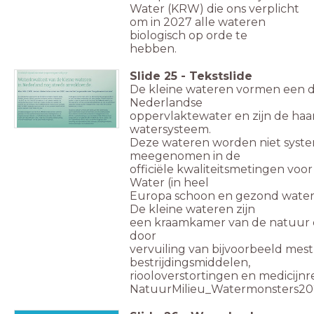
Water (KRW) die ons verplicht
om in 2027 alle wateren
biologisch op orde te
hebben.
Slide
25
-
Tekstslide
De kleine wateren vormen een d
Nederlandse
oppervlaktewater en zijn de haa
watersysteem.
Deze wateren worden niet syste
meegenomen in de
officiële kwaliteitsmetingen voor
Water (in heel
Europa schoon en gezond water 
De kleine wateren zijn
een kraamkamer van de natuur 
door
vervuiling van bijvoorbeeld mest,
bestrijdingsmiddelen,
riooloverstortingen en medicijnr
NatuurMilieu_Watermonsters20