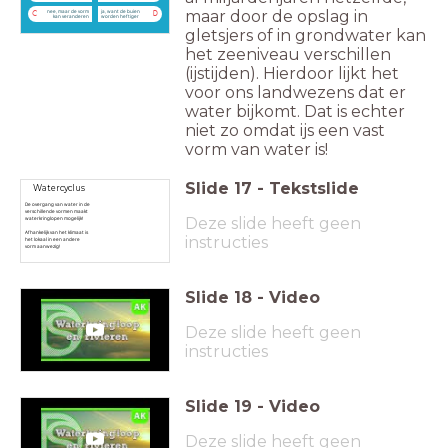
maar door de opslag in
nee, maar de vorm
ja, want de buien
C
D
kan veranderen
worden heftiger
gletsjers of in grondwater kan
het zeeniveau verschillen
(ijstijden). Hierdoor lijkt het
voor ons landwezens dat er
water bijkomt. Dat is echter
niet zo omdat ijs een vast
vorm van water is!
Slide
17
-
Tekstslide
Watercyclus
De overgang van water in de
verschillende vormen maakt
Deze slide heeft geen
waterkringlopen mogelijk!
Afhankelijk van het klimaat is
instructies
het lokaal in een andere
vorm aanwezig!
Slide
18
-
Video
Deze slide heeft geen
instructies
Slide
19
-
Video
Deze slide heeft geen