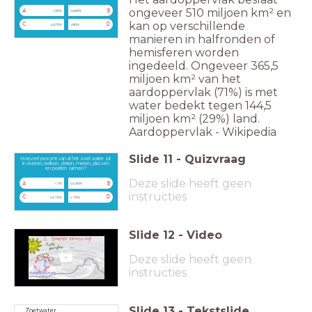
ongeveer 510 miljoen km² en
A
B
<30%
ca45%
kan op verschillende
C
D
ca70%
>90%
manieren in halfronden of
hemisferen worden
ingedeeld. Ongeveer 365,5
miljoen km² van het
aardoppervlak (71%) is met
water bedekt tegen 144,5
miljoen km² (29%) land.
Aardoppervlak - Wikipedia
Slide
11
-
Quizvraag
Hoeveel procent van al het zoet water zit
in rivieren, beken, sloten, meren, plassen
en poelen samen?
Deze slide heeft geen
A
B
< 1%
ca 30%
instructies
C
D
ca 70%
> 70%
Slide
12
-
Video
Deze slide heeft geen
instructies
Slide
13
-
Tekstslide
Zoetwater