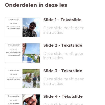
Onderdelen in deze les
Slide
1
-
Tekstslide
Even voorstellen
Jeff Samuels
Deze slide heeft geen
Ik mag vandaag voor jullie
een gastles verzorgen!
instructies
Slide
2
-
Tekstslide
Even voorstellen
Jeff Samuels
Deze slide heeft geen
Ik ben graag buiten en geef
dan het liefst rondleidingen
aan natuurliefhebbers
instructies
Slide
3
-
Tekstslide
Even voorstellen
Jeff Samuels
Deze slide heeft geen
en... sta nog liever met mijn
waadbroek in het water!
instructies
Slide
4
-
Tekstslide
Even voorstellen
Jeff Samuels
Deze slide heeft geen
of... ben op zoek naar
kevertjes en andere