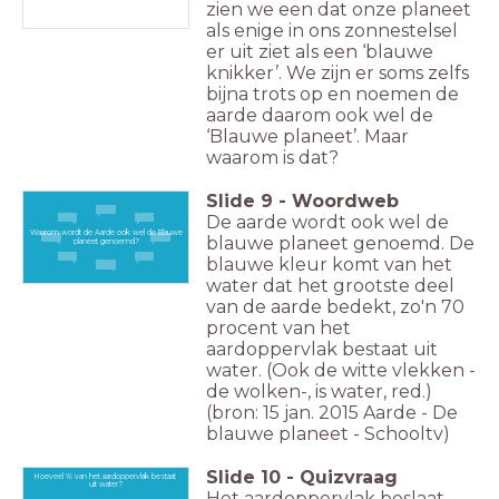
zien we een dat onze planeet
als enige in ons zonnestelsel
er uit ziet als een ‘blauwe
knikker’. We zijn er soms zelfs
bijna trots op en noemen de
aarde daarom ook wel de
‘Blauwe planeet’. Maar
waarom is dat?
Slide
9
-
Woordweb
De aarde wordt ook wel de
Waarom wordt de Aarde ook wel de Blauwe
blauwe planeet genoemd. De
planeet genoemd?
blauwe kleur komt van het
water dat het grootste deel
van de aarde bedekt, zo'n 70
procent van het
aardoppervlak bestaat uit
water. (Ook de witte vlekken -
de wolken-, is water, red.)
(bron: 15 jan. 2015 Aarde - De
blauwe planeet - Schooltv)
Slide
10
-
Quizvraag
Hoeveel % van het aardoppervlak bestaat
uit water?
Het aardoppervlak beslaat