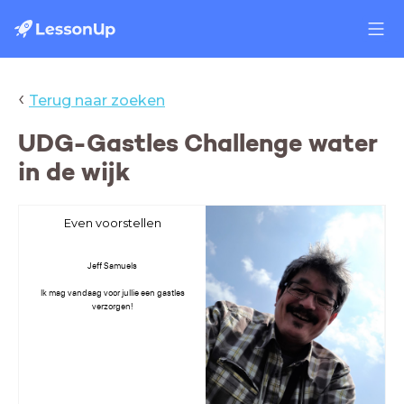
‹
Terug naar zoeken
UDG-Gastles Challenge water
in de wijk
Even voorstellen
Jeff Samuels
Ik mag vandaag voor jullie een gastles
verzorgen!