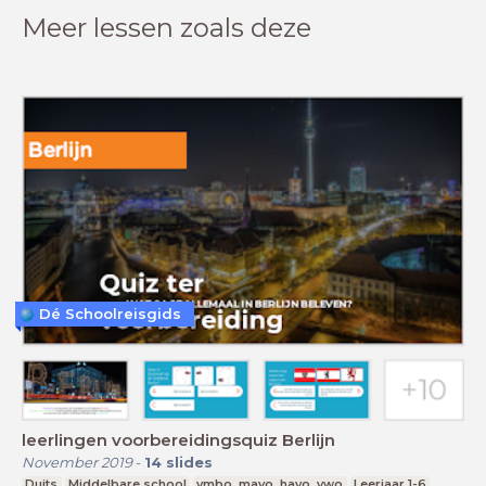
Meer lessen zoals deze
Dé Schoolreisgids
leerlingen voorbereidingsquiz Berlijn
November 2019
-
14
slides
Duits
Middelbare school
vmbo, mavo, havo, vwo
Leerjaar 1-6