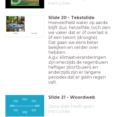
instructies
Slide
20
-
Tekstslide
Hoeveelheid water op aarde
blijft dus hetzelfde, toch zien
we vaker dat er óf overlast is
Te veel
Te weinig
óf een tekort (droogte).
Dat gaan we eens beter
bekijken en verder over
hebben.
A.g.v. klimaatveranderingen
zijn enerzijds de regenbuien
heftiger (stortbuien) en
anderzijds zijn er langere
periodes dat er géén regen
valt.
Slide
21
-
Woordweb
Deze slide heeft geen
Waar gaat het water naar toe na een stortbui?
Typ je antwoord(en) in op je smartphone!
instructies