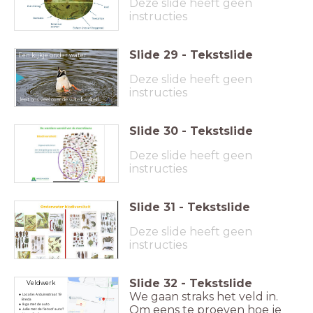
Deze slide heeft geen
instructies
Slide
29
-
Tekstslide
Een kijkje onder water...
Deze slide heeft geen
instructies
… leert ons veel over de waterkwaliteit!
Slide
30
-
Tekstslide
Deze slide heeft geen
instructies
Slide
31
-
Tekstslide
Deze slide heeft geen
instructies
Slide
32
-
Tekstslide
Veldwerk
We gaan straks het veld in.
Locatie: Arduinsstraat 19
Breda
Ik ga met de auto
Om eens te proeven hoe je
Jullie met de fiets of auto?