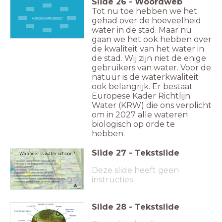
Slide
26
-
Woordweb
Tot nu toe hebben we het
gehad over de hoeveelheid
Wanneer is water schoon?
Typ je antwoord(en) in op je smartphone!
water in de stad. Maar nu
gaan we het ook hebben over
de kwaliteit van het water in
de stad. Wij zijn niet de enige
gebruikers van water. Voor de
natuur is de waterkwaliteit
ook belangrijk. Er bestaat
Europese Kader Richtlijn
Water (KRW) die ons verplicht
om in 2027 alle wateren
biologisch op orde te
hebben.
Slide
27
-
Tekstslide
Wanneer is water schoon?
Als er geen chemische stoffen in het water zitten.
Als er niet te veel voedingsstoffen in het water zitten.
Deze slide heeft geen
Als het water helder is.
Als er genoeg zuurstof in het water zit.
Als er geen afval in het water ligt zoals plastic.
Als er veel waterplanten in het water groeien.
instructies
Als er veel verschillende soorten waterdiertjes in voorkomen.
Als er geen bacteriën in zitten waar je ziek van wordt.
Slide
28
-
Tekstslide