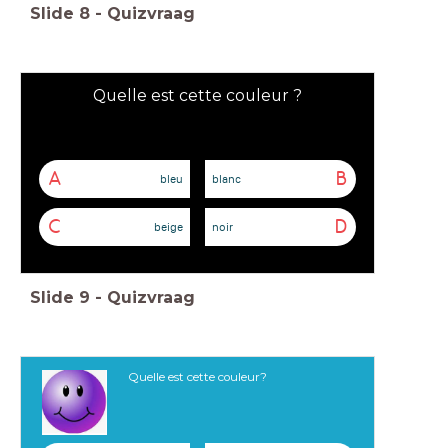
Slide
8
-
Quizvraag
Quelle est cette couleur ?
A
B
bleu
blanc
C
D
beige
noir
Slide
9
-
Quizvraag
Quelle est cette couleur?