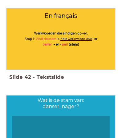
En français
Werkwoorden die eindigen op -er:
Stap 1:
Vind de stam
->
hele werkwoord
min
-
er
parler
- er =
parl
(stam)
Slide
42
-
Tekstslide
Wat is de stam van:
danser, nager?