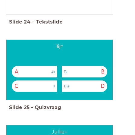
Slide
24
-
Tekstslide
Jij=
A
B
Je
Tu
C
D
Il
Elle
Slide
25
-
Quizvraag
Jullie=