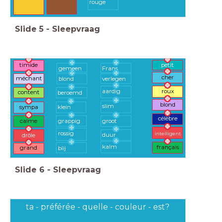
rouge
Slide
5
-
Sleepvraag
petit
timide
gemeen
Frans
cher
méchant
blond
verlegen
aardig
roux
content
beroemd
blond
slim
klein
sympa
célèbre
grappig
groot
calme
intelligent
rossig
duur
drôle
kalm
français
blij
grand
Slide
6
-
Sleepvraag
ta - préférée - quelle - couleur - est?