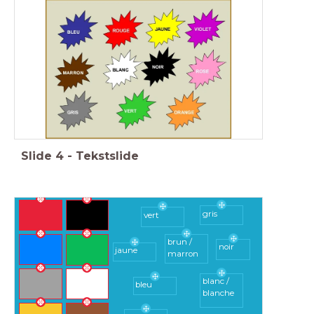
Slide
4
-
Tekstslide
gris
vert
brun /
noir
jaune
marron
blanc /
bleu
blanche