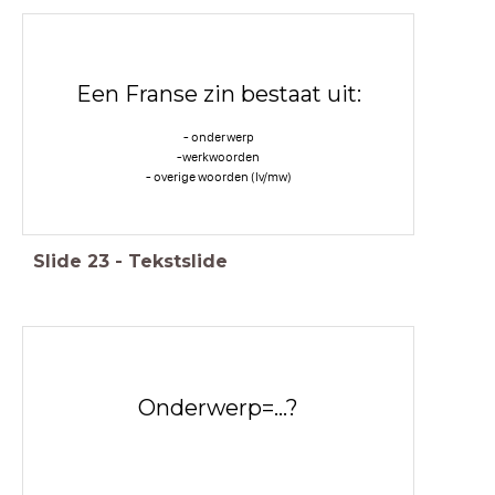
Een Franse zin bestaat uit:
- onderwerp
-werkwoorden
- overige woorden (lv/mw)
Slide
23
-
Tekstslide
Onderwerp=...?