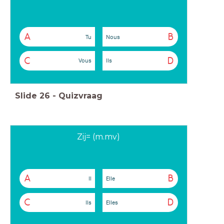
A
B
Tu
Nous
C
D
Vous
Ils
Slide
26
-
Quizvraag
Zij= (m.mv)
A
B
Il
Elle
C
D
Ils
Elles