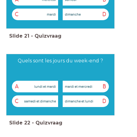
C
D
mardi
dimanche
Slide
21
-
Quizvraag
Quels sont les jours du week-end ?
A
B
lundi et mardi
mardi et mercredi
C
D
samedi et dimanche
dimanche et lundi
Slide
22
-
Quizvraag