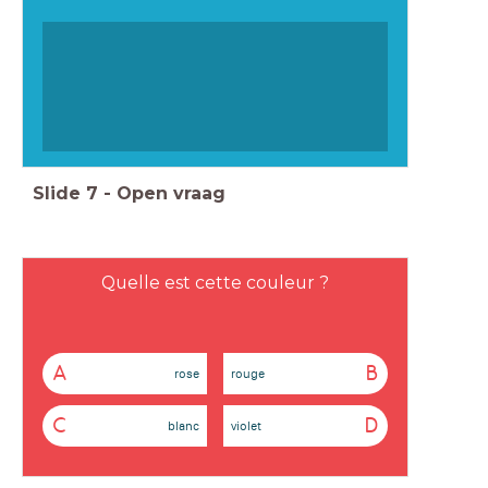
Slide
7
-
Open vraag
Quelle est cette couleur ?
A
B
rose
rouge
C
D
blanc
violet