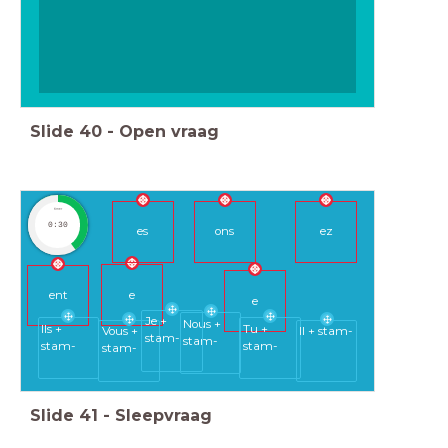
Slide
40
-
Open vraag
timer
0:30
es
ons
ez
e
ent
e
Je +
Nous +
Tu +
Ils +
Vous +
Il + stam-
stam-
stam-
stam-
stam-
stam-
Slide
41
-
Sleepvraag