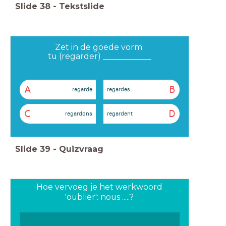
Slide
38
-
Tekstslide
Zet in de goede vorm:
tu (regarder) ____________
A
B
regarde
regardes
C
D
regardons
regardent
Slide
39
-
Quizvraag
Hoe vervoeg je het werkwoord
'oublier': nous .....?