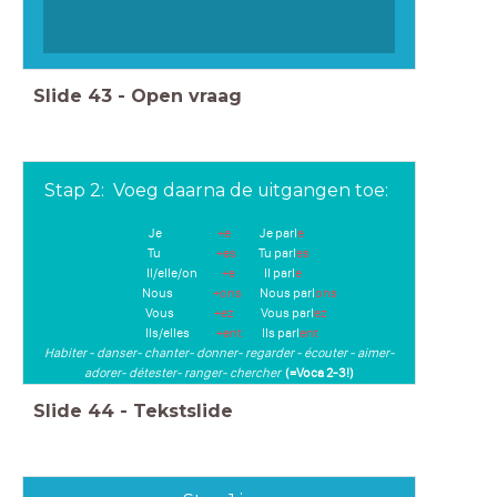
Slide
43
-
Open vraag
Stap 2: Voeg daarna de uitgangen toe:
Je
+e
Je parl
e
Tu
+es
Tu parl
es
Il/elle/on
+e
Il parl
e
Nous
+
ons
Nous parl
ons
Vous
+ez
Vous parl
ez
Ils/elles
+ent
Ils parl
ent
Habiter - danser- chanter- donner- regarder - écouter - aimer-
adorer- détester- ranger- chercher
(=Voca 2-3!)
Slide
44
-
Tekstslide