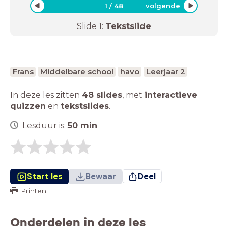
1
/
48
volgende
Slide
1
:
Tekstslide
Frans
Middelbare school
havo
Leerjaar 2
In deze les zitten
48 slides
,
met
interactieve
quizzen
en
tekstslides
.
Lesduur is:
50
min
Start les
Bewaar
Deel
Printen
Onderdelen in deze les