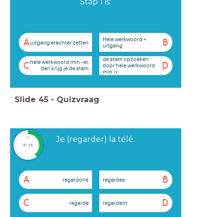
Stap 1 is:
Hele werkwoord +
A
B
uitgang erachter zetten
uitgang
de stam opzoeken
hele werkwoord min -er,
C
D
door hele werkwoord
dan krijg je de stam
min -r
Slide
45
-
Quizvraag
Je (regarder) la télé.
timer
0:15
A
B
regardons
regardes
C
D
regarde
regardent