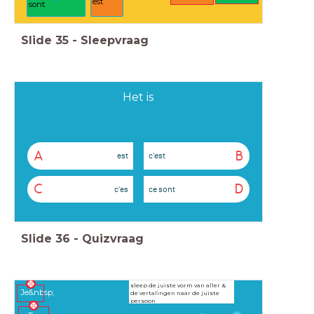
est
sont
Slide
35
-
Sleepvraag
Het is
A
B
est
c'est
C
D
c'es
ce sont
Slide
36
-
Quizvraag
sleep de juiste vorm van aller &
Je&nbsp;
de vertalingen naar de juiste
persoon