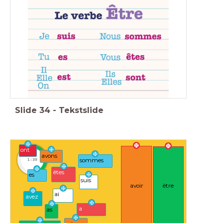
Slide
34
-
Tekstslide
ont
timer
avons
sommes
1:30
êtes
es
suis
avoir
être
ai
avez
a
as