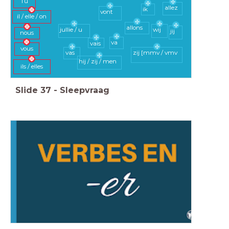
Tu
allez
ik
vont
il / elle / on
allons
jullie / u
wij
jij
nous
va
vais
vous
vas
zij [mmv / vmv
hij / zij / men
ils / elles
Slide
37
-
Sleepvraag