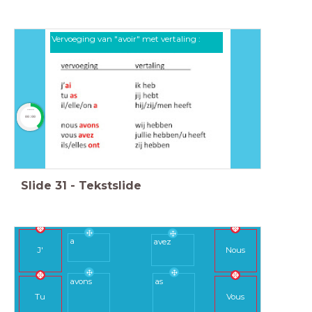
Vervoeging van "avoir" met vertaling :
stopwatch
00:00
Slide
31
-
Tekstslide
a
avez
J'
Nous
avons
as
Tu
Vous