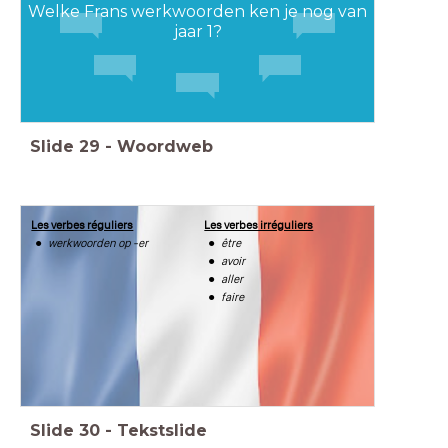
Welke Frans werkwoorden ken je nog van
jaar 1?
Slide
29
-
Woordweb
Les verbes réguliers
Les verbes irréguliers
werkwoorden op -er
être
avoir
aller
faire
Slide
30
-
Tekstslide