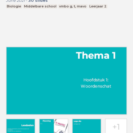
June 2021
-
30
slides
Biologie
Middelbare school
vmbo g, t, mavo
Leerjaar 2