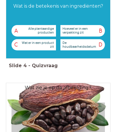
Wat is de betekenis van ingrediënten?
Alle plantaardige
Hoeveel er in een
A
B
producten
verpakking zit
Wat er in een product
De
C
D
zit
houdbaarheidsdatum
Slide
4
-
Quizvraag
Wat zie je op de afbeelding?