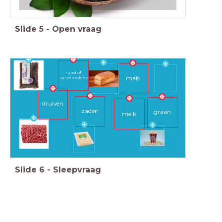
Slide
5
-
Open vraag
rund of
mais
varkensvlees
druiven
zaden
graan
melk
Slide
6
-
Sleepvraag