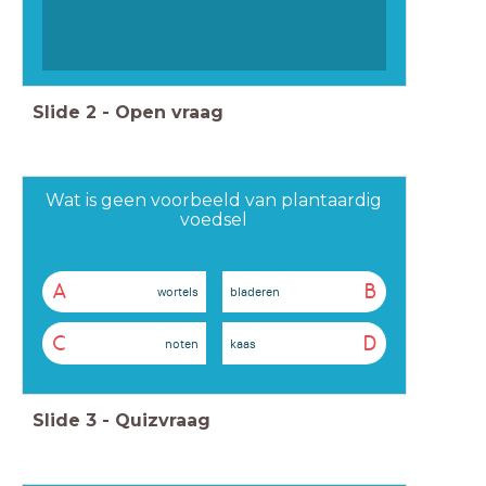
Slide
2
-
Open vraag
Wat is geen voorbeeld van plantaardig
voedsel
A
B
wortels
bladeren
C
D
noten
kaas
Slide
3
-
Quizvraag