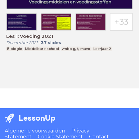
Les 1: Voeding 2021
December 2021
-
37
slides
Biologie
Middelbare school
vmbo g, t, mavo
Leerjaar 2
LessonUp
Algemene voorwaarden
Privacy
Statement
Cookie Statement
Contact