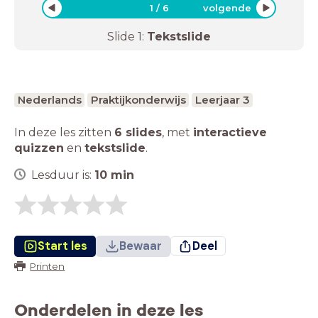
1
/
6
volgende
Slide
1
:
Tekstslide
Nederlands
Praktijkonderwijs
Leerjaar 3
In deze les zitten
6 slides
,
met
interactieve
quizzen
en
tekstslide
.
Lesduur is:
10
min
Start les
Bewaar
Deel
Printen
Onderdelen in deze les