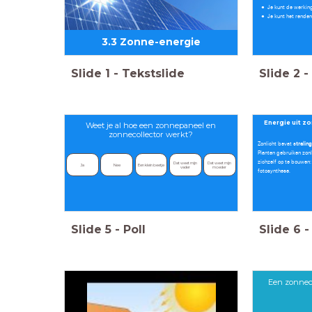
Je kunt de werkin
Je kunt het rende
3.3 Zonne-energie
Slide
1
-
Tekstslide
Slide
2
-
Energie uit zo
Weet je al hoe een zonnepaneel en
zonnecollector werkt?
Zonlicht bevat s
tralin
Planten gebruiken zon
zichzelf op te bouwen:
Dat weet mijn 
Dat weet mijn 
Ja
Nee
Een klein beetje
vader
moeder
fotosynthese.
Slide
5
-
Poll
Slide
6
-
Een zonneco