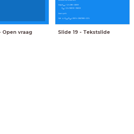
Bereken het rendement.
Geg: P
= 1,2 x 280 = 336 W
nut
P
= 1,2 x 1300 W = 1560 W
op
Gevr: η in %
Opl: η = P
/P
x 100 % = 336/1560 = 22 %
nut
op
-
Open vraag
Slide
19
-
Tekstslide