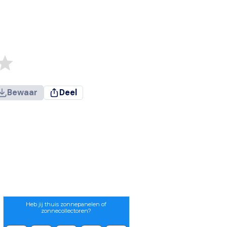
Bewaar
Deel
Heb jij thuis zonnepanelen of
zonnecollectoren?