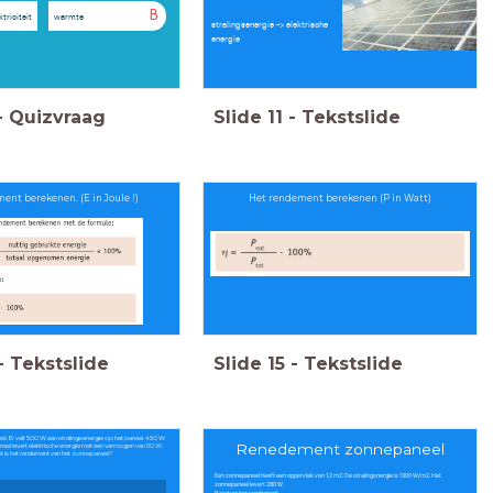
B
ktriciteit
warmte
stralingsenergie -> elektrische
energie
-
Quizvraag
Slide
11
-
Tekstslide
ent berekenen. (E in Joule !)
Het rendement berekenen (P in Watt)
-
Tekstslide
Slide
15
-
Tekstslide
t. Er valt 500 W aan stralingsenergie op het paneel. 450 W
Renedement zonnepaneel
aneel levert elektrische energie met een vermogen van 50 W.
 is het rendement van het zonnepaneel?
Een zonnepaneel heeft een oppervlak van 1,2 m2. De stralingsnergie is 1300 W/m2. Het
zonnepaneel levert 280 W.