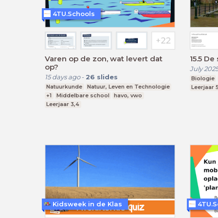
4TU.Schools
Varen op de zon, wat levert dat
15.5 De
op?
July 202
15 days ago
-
26
slides
Biologie
Natuurkunde
Natuur, Leven en Technologie
Leerjaar 
+1
Middelbare school
havo, vwo
Leerjaar 3,4
Kidsweek in de Klas
4TU.S