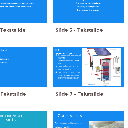
g van een zonnepaneel beschrijven.
Werking zonnecollectoren
ment van zonnecellen berekenen.
Werking zonnepanelen
Rendement berekenen
Tekstslide
Slide
3
-
Tekstslide
De
nlicht
zonnecollector
Zwarte plaat absorbeert
warmte.
gsenergie
Water in buizen wordt
licht om
warm.
Dubbelglas vermindert
warmteverlies.
In de warmtewisselaar
wordt de warmte aan
leidingwater afgegeven.
Blz. 57 tekstboek
Tekstslide
Slide
7
-
Tekstslide
Zonnepaneel
llector zet zonne-energie
om in:
Een zonnepaneel bestaat uit
vele zonnecellen