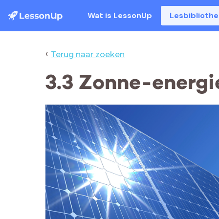
Wat is LessonUp
Lesbiblioth
‹
Terug naar zoeken
3.3 Zonne-energi