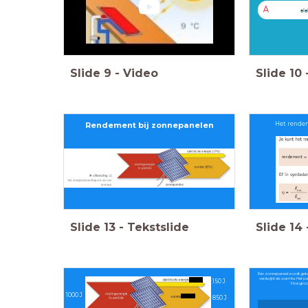
A
ele
Slide
9
-
Video
Slide
10
Rendement bij zonnepanelen
Het rendem
Slide
13
-
Tekstslide
Slide
14
Een zonnepaneel wordt getes
verdwijnt als warmte. Het p
150 J
Hoe groot
1000 J
850 J