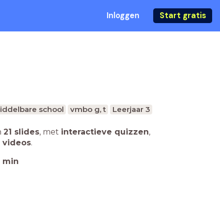
Inloggen
Start gratis
iddelbare school
vmbo g, t
Leerjaar 3
n
21 slides
,
met
interactieve quizzen
,
 videos
.
min