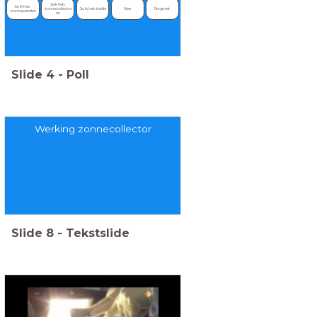
Ja ik heb 
Ja, ik heb 
zonnecollector
Ja, ik heb beide
Nee
Nog niet
zonnepanelen
en
Slide
4
-
Poll
Werking zonnecollector
Slide
8
-
Tekstslide