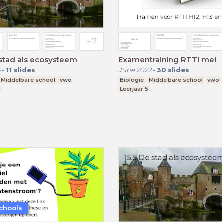
 stad als ecosysteem
Examentraining RTTI mei
5
-
11
slides
June 2022
-
30
slides
Middelbare school
vwo
Biologie
Middelbare school
vwo
5
Leerjaar 5
chools