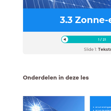
3.3 Zonne-
1
/
21
Slide
1
:
Tekst
Onderdelen in deze les
Je kunt stralingse
Je kunt de onderde