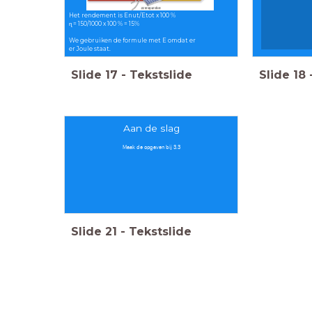
Het rendement is Enut/Etot x 100 %
ɳ = 150/1000 x 100 % = 15%
We gebruiken de formule met E omdat er
er Joule staat.
Slide
17
-
Tekstslide
Slide
18
Aan de slag
Maak de opgaven bij 3.3
Slide
21
-
Tekstslide