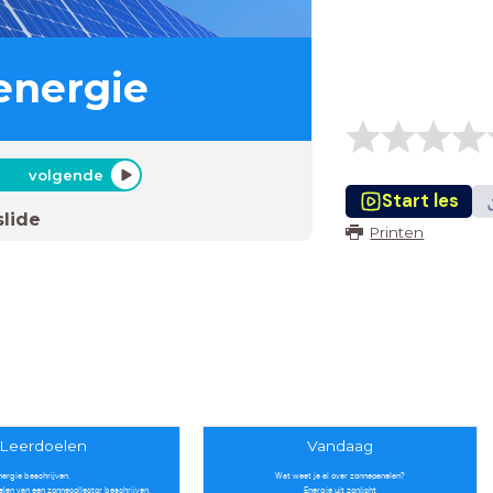
energie
volgende
Start les
slide
Printen
Leerdoelen
Vandaag
nergie beschrijven.
Wat weet je al over zonnepanelen?
len van een zonnecollector beschrijven.
Energie uit zonlicht