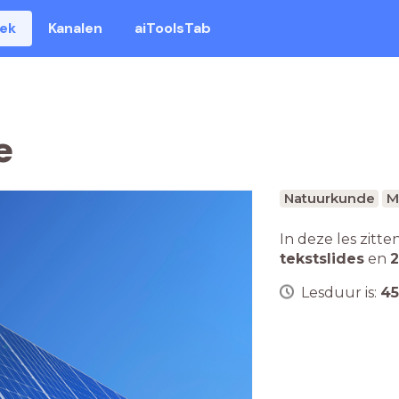
eek
Kanalen
aiToolsTab
e
Natuurkunde
M
In deze les zitte
tekstslides
en
2
Lesduur is:
45