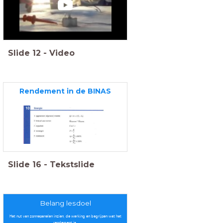
Slide
12
-
Video
Rendement in de BINAS
Slide
16
-
Tekstslide
Belang lesdoel
Het nut van zonnepanelen inzien, de werking en begrijpen wat het
rendement is.