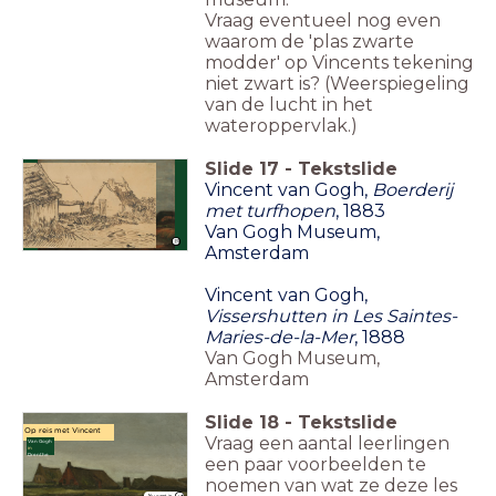
Vraag eventueel nog even
waarom de 'plas zwarte
modder' op Vincents tekening
niet zwart is? (Weerspiegeling
van de lucht in het
wateroppervlak.)
Slide
17
-
Tekstslide
Drenthe als 'rode draad'
Vincent van Gogh,
Boerderij
met turfhopen
, 1883
Van Gogh Museum,
Amsterdam
Vincent van Gogh,
Vissershutten in Les Saintes-
Maries-de-la-Mer
, 1888
Van Gogh Museum,
Amsterdam
Slide
18
-
Tekstslide
Op reis met Vincent
Vraag een aantal leerlingen
Van Gogh
in
Drenthe
een paar voorbeelden te
noemen van wat ze deze les
Nu weet je...