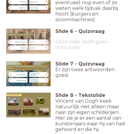
eventueel nog even of ze
A
B
17de eeuw
18de eeuw
weten welk tijdvak daarbij
C
D
19de eeuw
20ste eeuw
hoort (burgers en
stoommachines).
Slide
6
-
Quizvraag
Wat tekende Vincent het liefst?
Deze slide heeft geen
A
B
'gewone' mensen
dieren
instructies
C
D
stillevens
de zee
Slide
7
-
Quizvraag
Welke van deze eigenschappen passen het beste bij
Er zijn twee antwoorden
Vincent?
goed.
doelgericht &
A
B
lui & gevoelloos
fanatiek
eigenwijs &
C
D
vrolijk & onnozel
nieuwsgierig
Slide
8
-
Tekstslide
Vincents inspiratiebronnen
Vincent van Gogh keek
natuurlijk niet alleen maar
naar zijn eigen schilderijen.
Hier zie je er een aantal van
kunstenaars waar hij van had
gehoord en die hij