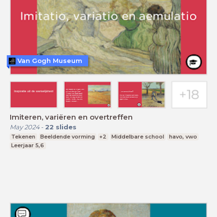
Van Gogh Museum
Imiteren, variëren en overtreffen
May 2024
-
22
slides
Tekenen
Beeldende vorming
+2
Middelbare school
havo, vwo
Leerjaar 5,6