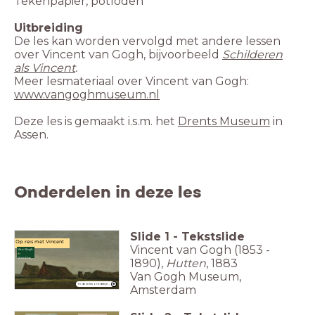
Tekenpapier, potloden
Uitbreiding
De les kan worden vervolgd met andere lessen
over Vincent van Gogh, bijvoorbeeld
Schilderen
als Vincent
.
Meer lesmateriaal over Vincent van Gogh:
www.vangoghmuseum.nl
Deze les is gemaakt i.s.m. het
Drents Museum
in
Assen.
Onderdelen in deze les
Slide
1
-
Tekstslide
Op reis met Vincent
Vincent van Gogh (1853 -
Van Gogh
in
Drenthe
1890),
Hutten
, 1883
Van Gogh Museum,
In deze les ontdek je ...
Amsterdam