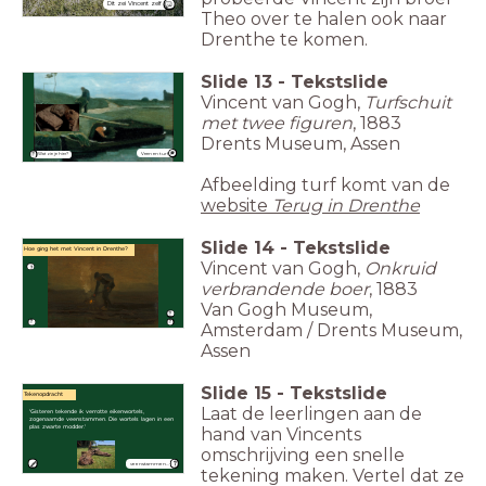
Dit zei Vincent zelf
Theo over te halen ook naar
Drenthe te komen.
Slide
13
-
Tekstslide
Vincent van Gogh,
Turfschuit
met twee figuren
, 1883
Drents Museum, Assen
Veen en turf
Wat zie je hier?
Afbeelding turf komt van de
website
Terug in Drenthe
Slide
14
-
Tekstslide
Hoe ging het met Vincent in Drenthe?
Vincent van Gogh,
Onkruid
verbrandende boer
, 1883
Van Gogh Museum,
Amsterdam / Drents Museum,
Assen
Slide
15
-
Tekstslide
Tekenopdracht
Laat de leerlingen aan de
'Gisteren tekende ik verrotte eikenwortels,
zogenaamde veenstammen. Die wortels lagen in een
plas zwarte modder.'
hand van Vincents
omschrijving een snelle
veenstammen...
tekening maken. Vertel dat ze