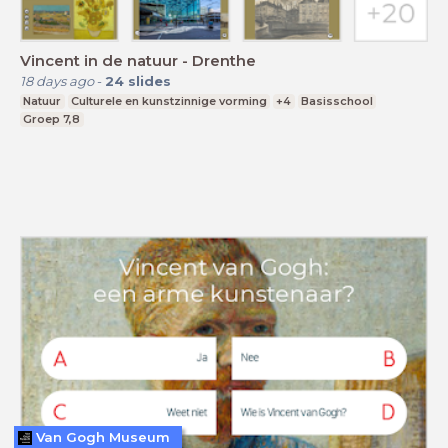
Vincent in de natuur - Drenthe
18 days ago
-
24
slides
Natuur
Culturele en kunstzinnige vorming
+4
Basisschool
Groep 7,8
Van Gogh Museum