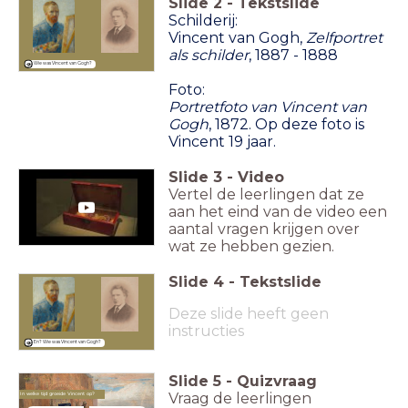
Slide
2
-
Tekstslide
Schilderij:
Vincent van Gogh,
Zelfportret
als schilder
, 1887 - 1888
Wie was Vincent van Gogh?
Foto:
Portretfoto van Vincent van
Gogh
, 1872. Op deze foto is
Vincent 19 jaar.
Slide
3
-
Video
Vertel de leerlingen dat ze
aan het eind van de video een
aantal vragen krijgen over
wat ze hebben gezien.
Slide
4
-
Tekstslide
Deze slide heeft geen
instructies
En? Wie was Vincent van Gogh?
Slide
5
-
Quizvraag
Vraag de leerlingen
In welke tijd groeide Vincent op?