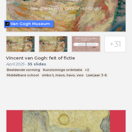
Van Gogh Museum
Vincent van Gogh: feit of fictie
April 2025
-
35
slides
Beeldende vorming
Kunstzinnige oriëntatie
+2
Middelbare school
vmbo t, mavo, havo, vwo
Leerjaar 3-6