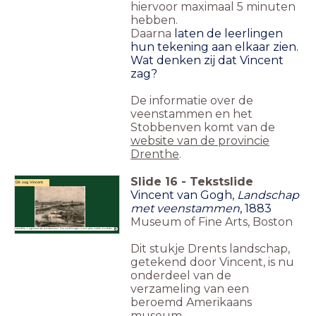
hiervoor maximaal 5 minuten
hebben.
Daarna
laten de leerlingen
hun tekening aan elkaar zien.
Wat denken zij dat Vincent
zag?
De informatie over de
veenstammen en het
Stobbenven komt van de
website van de provincie
Drenthe
.
Slide
16
-
Tekstslide
Dit zag Vincent
Vincent van Gogh,
Landschap
met veenstammen
, 1883
Museum of Fine Arts, Boston
ik verrotte eikenwortels, zogenaamde veenstammen. Die wortels lagen in een plas zwarte modder.'
Dit stukje Drents landschap,
getekend door Vincent, is nu
onderdeel van de
verzameling van een
beroemd Amerikaans
museum.