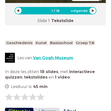
1
/
18
volgende
Slide
1
:
Tekstslide
Geschiedenis
Kunst
Basisschool
Groep 7,8
Les van
Van Gogh Museum
In deze les zitten
18 slides
,
met
interactieve
quizzen
,
tekstslides
en
1 video
.
Lesduur is:
45
min