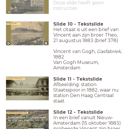
Deze slide heeft geen
instructies
Slide
10
-
Tekstslide
Den Haag, 1881 - 1883
Het citaat is uit een brief van
Vincent aan zijn broer Theo,
21 augustus 1883 (brief 378)
Vincent van Gogh,
Gasfabriek
,
1882
Van Gogh Museum,
Amsterdam
Slide
11
-
Tekstslide
En toen maakte Vincent een keuze...
Afbeelding: station
Staatsspoor in 1882, waar nu
station Den Haag Centraal
staat.
Slide
12
-
Tekstslide
Het Drentse landschap inspireerde Vincent
In een brief vanuit Nieuw-
Dichtbij de natuur zijn zou hem helpen
een beter mens te worden, dacht hij.
Amsterdam (15 oktober 1883)
probeerde Vincent zijn broer