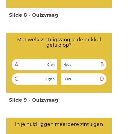
Slide
8
-
Quizvraag
Met welk zintuig vang je de prikkel
geluid op?
A
B
Oren
Neus
C
D
Ogen
Huid
Slide
9
-
Quizvraag
In je huid liggen meerdere zintuigen