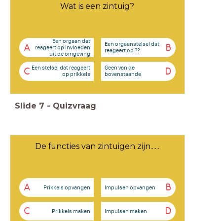
Wat is een zintuig?
Een orgaan dat
Een orgaanstelsel dat
A
B
reageert op invloeden
reageert op ??
uit de omgeving
Een stelsel dat reageert
Geen van de
C
D
op prikkels
bovenstaande
Slide
7
-
Quizvraag
De functies van zintuigen zijn......
A
B
Prikkels opvangen
Impulsen opvangen
C
D
Prikkels maken
Impulsen maken