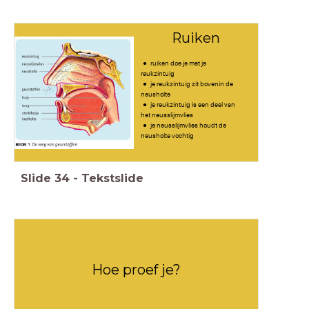
Ruiken
ruiken doe je met je
reukzintuig
je reukzintuig zit bovenin de
neusholte
je reukzintuig is een deel van
het neusslijmvlies
je neusslijmvlies houdt de
neusholte vochtig
Slide
34
-
Tekstslide
Hoe proef je?