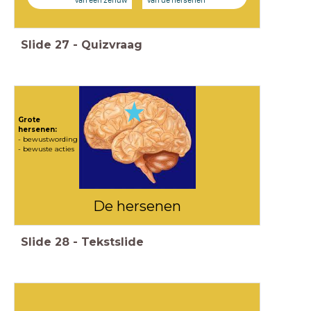
van een zenuw
van de hersenen
Slide
27
-
Quizvraag
Grote
hersenen:
- bewustwording
- bewuste acties
De hersenen
Slide
28
-
Tekstslide