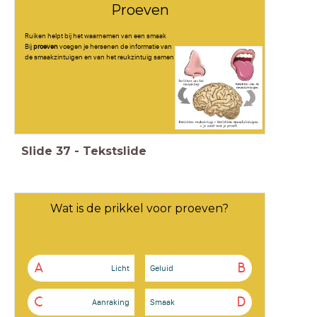
Proeven
Ruiken helpt bij het waarnemen van een smaak
Bij
proeven
voegen je hersenen de informatie van
de smaakzintuigen en van het reukzintuig samen
Slide
37
-
Tekstslide
Wat is de prikkel voor proeven?
A
B
Licht
Geluid
C
D
Aanraking
Smaak