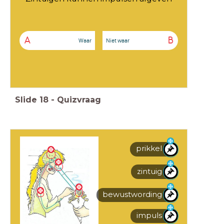
A
B
Waar
Niet waar
Slide
18
-
Quizvraag
prikkel
zintuig
bewustwording
impuls