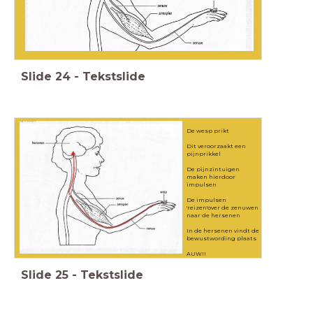
Slide
24
-
Tekstslide
De wesp prikt
Dit veroorzaakt een
pijnprikkel
De pijnzintuigen
maken hierdoor
impulsen
De impulsen
'reizen'over de zenuwen
naar de hersenen
In de hersenen vindt de
bewustwording plaats
AUW!!
Slide
25
-
Tekstslide