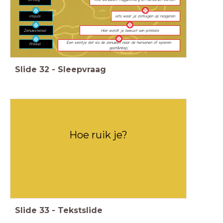
impuls
iets waar je zintuigen op reageren
Zenuwstelsel
Hier wordt je bewust van prikkels
Een seintje dat via de zenuwen naar de hersenen of spieren
Prikkel
gaat&nbsp;
Slide
32
-
Sleepvraag
Hoe ruik je?
Slide
33
-
Tekstslide