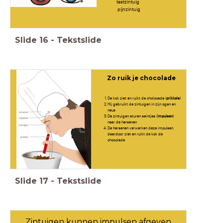
tastzintuig
pijnzintuig
Slide
16
-
Tekstslide
Zo ruik je chocolade
De kok ziet en ruikt de cholocade (
prikkels
)
Hij gebruikt de zintuigen in zijn ogen en
neus
De zintuigen sturen seintjes (
impulsen
)
naar de hersenen
De hersenen verwerken deze impulsen,
daardoor ziet en ruikt de kok de
chocolade
Slide
17
-
Tekstslide
Zintuigen kunnen impulsen afgeven