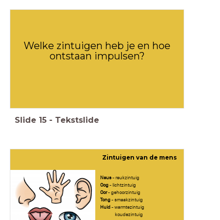
Welke zintuigen heb je en hoe
ontstaan impulsen?
Slide
15
-
Tekstslide
Zintuigen van de mens
Neus
- reukzintuig
Oog
- lichtzintuig
Oor
- gehoorzintuig
Tong
- smaakzintuig
Huid
- warmtezintuig
koudezintuig