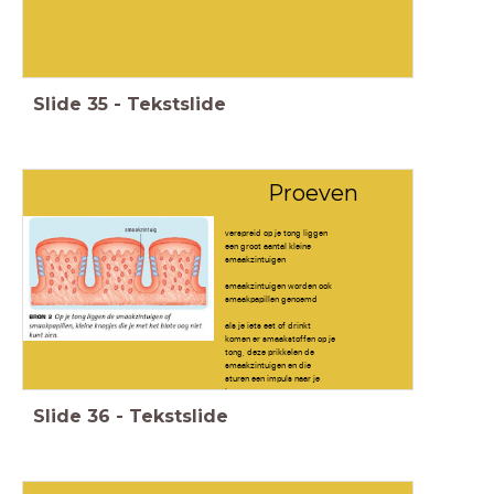
Slide
35
-
Tekstslide
Proeven
verspreid op je tong liggen
een groot aantal kleine
smaakzintuigen
smaakzintuigen worden ook
smaakpapillen genoemd
als je iets eet of drinkt
komen er smaakstoffen op je
tong, deze prikkelen de
smaakzintuigen en die
sturen een impuls naar je
hersenen
Slide
36
-
Tekstslide