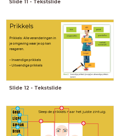
Slide
11
-
Tekstslide
Prikkels
Prikkels: Alle veranderingen in
je omgeving waar je op kan
reageren.
- Inwendige prikkels
- Uitwendige prikkels
Slide
12
-
Tekstslide
Geur
Sleep de prikkels naar het juiste zintuig.
Licht
Smaak
Druk