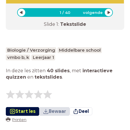
1
/
40
volgende
Slide
1
:
Tekstslide
Biologie / Verzorging
Middelbare school
vmbo b, k
Leerjaar 1
In deze les zitten
40 slides
,
met
interactieve
quizzen
en
tekstslides
.
Start les
Bewaar
Deel
Printen