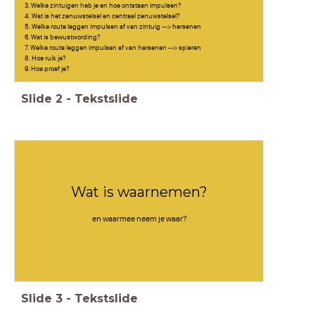
3. Welke zintuigen heb je en hoe ontstaan impulsen?
4. Wat is het zenuwstelsel en centraal zenuwstelsel?
5. Welke route leggen impulsen af van zintuig --> hersenen
6. Wat is bewustwording?
7. Welke route leggen impulsen af van hersenen --> spieren
8. Hoe ruik je?
9. Hoe proef je?
Slide
2
-
Tekstslide
Wat is waarnemen?
en waarmee neem je waar?
Slide
3
-
Tekstslide