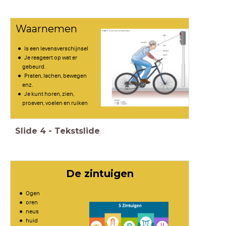
Waarnemen
Is een levensverschijnsel
Je reageert op wat er
gebeurd.
Praten, lachen, bewegen
enz.
Je kunt horen, zien,
proeven, voelen en ruiken
Slide
4
-
Tekstslide
De zintuigen
Ogen
oren
neus
huid