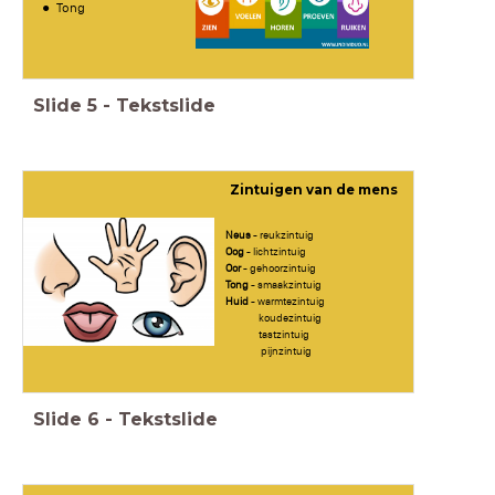
Tong
Slide
5
-
Tekstslide
Zintuigen van de mens
Neus
- reukzintuig
Oog
- lichtzintuig
Oor
- gehoorzintuig
Tong
- smaakzintuig
Huid
- warmtezintuig
koudezintuig
tastzintuig
pijnzintuig
Slide
6
-
Tekstslide