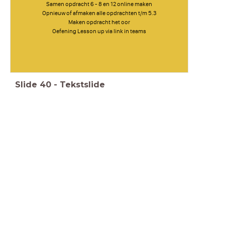
Samen opdracht 6 - 8 en 12 online maken
Opnieuw of afmaken alle opdrachten t/m 5.3
Maken opdracht het oor
Oefening Lesson up via link in teams
Slide
40
-
Tekstslide