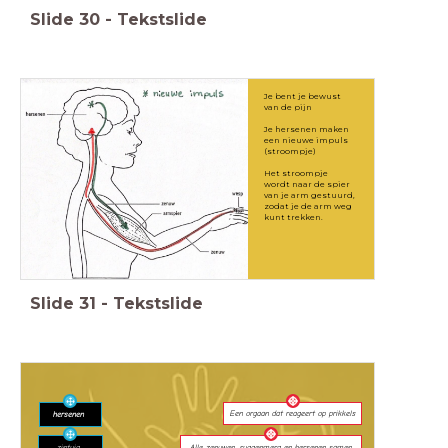
Slide
30
-
Tekstslide
Je bent je bewust
van de pijn
Je hersenen maken
een nieuwe impuls
(stroompje)
Het stroompje
wordt naar de spier
van je arm gestuurd,
zodat je de arm weg
kunt trekken.
Slide
31
-
Tekstslide
Een orgaan dat reageert op prikkels
hersenen
zintuig
Alle zenuwen, ruggenmerg en hersenen samen