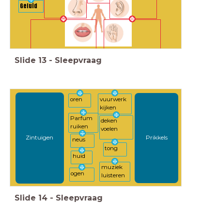
Geluid
Slide
13
-
Sleepvraag
oren
vuurwerk
kijken
Parfum
deken
ruiken
voelen
Zintuigen
Prikkels
neus
tong
huid
muziek
ogen
luisteren
Slide
14
-
Sleepvraag