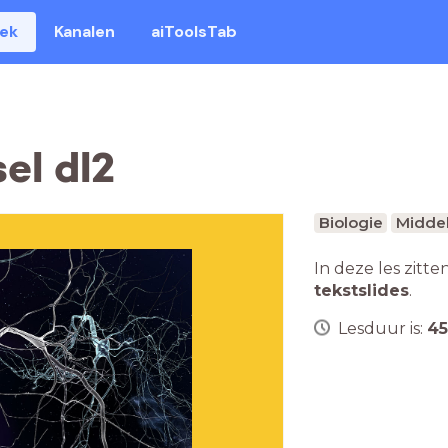
eek
Kanalen
aiToolsTab
el dl2
Biologie
Middel
In deze les zitte
tekstslides
.
Lesduur is:
45