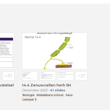
wstelsel
14.4 Zenuwcellen herh 5H
December 2023
-
41
slides
Biologie
Middelbare school
havo
Leerjaar 5