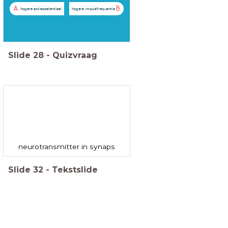
A
B
hogere actiepostentiaal
hogere impulsfrequentie
Slide
28
-
Quizvraag
neurotransmitter in synaps
Slide
32
-
Tekstslide