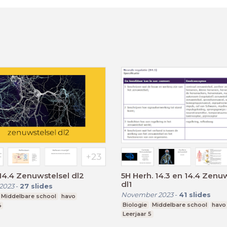
14.4 Zenuwstelsel dl2
5H Herh. 14.3 en 14.4 Zenu
dl1
2023
-
27
slides
November 2023
-
41
slides
Middelbare school
havo
Biologie
Middelbare school
havo
4
Leerjaar 5