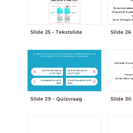
meer suiker of meer licht)?
me
De neuronen passen
(=frequentie): Er ga
n
Let op: de hoogte va
Slide
25
-
Tekstslide
Slide
26
Je ruikt eerst een vieze lucht wanneer je een lokaal inkomt, maar
na een tijdje niet meer (=gewenning). Hoe kan dat?
Controleer of je d
de drempelwaarde
de drempelwaarde
A
B
wordt lager
wordt hoger
Kon je 
Zo niet: Bekijk n
impulssterkte wordt
impulsfrequentie wordt
C
D
lager
lager
Slide
29
-
Quizvraag
Slide
30