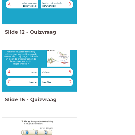
in het centrale
buiten het centrale
A
B
zenuwstelsel
zenuwstelsel
Slide
12
-
Quizvraag
Kan een terugtrek-reflex nog
optreden als in de reflexboog de
zenuwcellen R zijn uitgeschakeld?
En als in de grote hersenen de
bewegingscentra zijn
uitgeschakeld?
A
B
Ja Ja
Ja Nee
C
D
Nee Ja
Nee Nee
Slide
16
-
Quizvraag