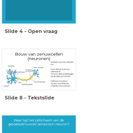
Slide
4
-
Open vraag
Bouw van zenuwcellen
(neuronen)
Dendriet: loopt naar cellichaam
toe
Axon: uitloper, loopt van
cellichaam af
Om axon zitten isolatielaagjes
van de cellen van Schwann
Cellichaam: bevat kern
Synaps: axoneinde naar
volgende zenuwcel/spier
Slide
8
-
Tekstslide
Waar ligt het cellichaam van de
gevoelszenuwcel/ sensorisch neuron?