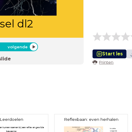
sel dl2
volgende
Start les
slide
Printen
Leerdoelen
Reflexbaan: even herhalen
len kunnen noemen bij een reflex en gewilde
In welke
beweging;
volgorde