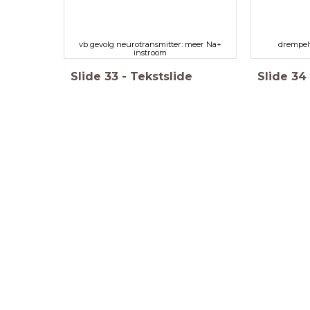
vb gevolg neurotransmitter: meer Na+
drempelw
instroom
Slide
33
-
Tekstslide
Slide
34