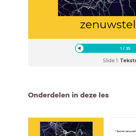
zenuwstel
1
/
35
Slide
1
:
Tekst
Onderdelen in deze les
1. Soorten zenuwcel