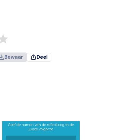
Bewaar
Deel
Geef de namen van de reflexboog in de
juiste volgorde