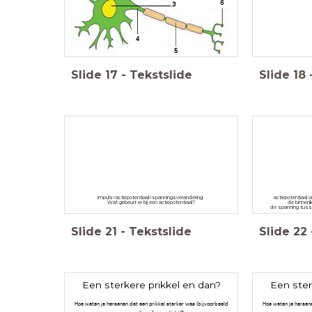
Slide
17
-
Tekstslide
Slide
18
impuls=actiepotentiaal=spanningsverandering:
actiepotentiaal 
Wat gebeurt er bij een actiepotentiaal?
de binnenk
de spanning tuss
Slide
21
-
Tekstslide
Slide
22
Een sterkere prikkel en dan?
Een ster
Hoe weten je hersenen dat een prikkel sterker was (bijvoorbeeld
Hoe weten je hersene