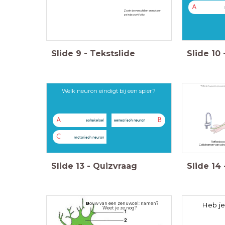
A
Zoek de verschillen en noteer
ze in je portfolio
Slide
9
-
Tekstslide
Slide
10
Welk neuron eindigt bij een spier?
A
B
schakelcel
sensorisch neuron
C
motorisch neuron
Reflexboog
Cellichamen van schak
Slide
13
-
Quizvraag
Slide
14
B
ouw van een zenuwcel: namen?
Heb j
Weet je ze nog?