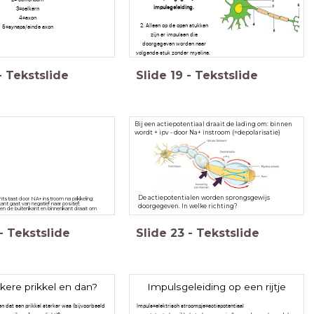
impulsgeleiding.
3=celkern
4=axon
2. Alleen op de open stukken
5=synaps/einde axon
zijn er impulsen die
doorgegeven worden naar
volgende stuk zonder myeline.
-
Tekstslide
Slide
19
-
Tekstslide
Bij een actiepotentiaal draait de lading om: binnen
wordt + ipv - door Na+ instroom (=depolarisatie)
De actiepotentialen worden sprongsgewijs
ontstaat door NA+ instroom na prikkeling:
ant gaat van negatief naar positief;
doorgegeven. In welke richting?
en de buitenkant en binnenkant draait om
-
Tekstslide
Slide
23
-
Tekstslide
kere prikkel en dan?
Impulsgeleiding op een rijtje
n dat een prikkel sterker was (bijvoorbeeld
Impuls=elektrisch stroompje=actiepotentiaal