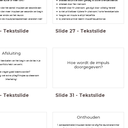
er suiker of meer licht)?
ontstaat als prikkel sterk genoeg is (boven drempelwaarde)
ontstaat door Na+ instroom
 dan het aantal impulsen per seconde aan
herstelt door K+ uitstroom, gevolgd door volledig herstel
an dan meer impulsen per seconde van begin
is niet prikkelbaar tijdens K+ uitstroom/ korte herstelperiode
aar einde van het neuron.
hoogte van impuls is altijd hetzelfde
n de impuls/actiepotentiaal verandert niet!
bij sterkere prikkel neemt impulsfrequentie toe
-
Tekstslide
Slide
27
-
Tekstslide
Afsluiting
e leerdoelen van het begin van de les in je
Hoe wordt de impuls
portfolio hebt verwerkt.
doorgegeven?
de vragen goed beantwoorden?
og wat extra uitlegfilmpjes op classroom
(=herhaling)
-
Tekstslide
Slide
31
-
Tekstslide
Onthouden
1. actiepotentialen/impulsen leiden tot afgifte neurotransmitter