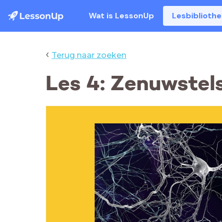
Wat is LessonUp
Lesbiblioth
‹
Terug naar zoeken
Les 4: Zenuwstels