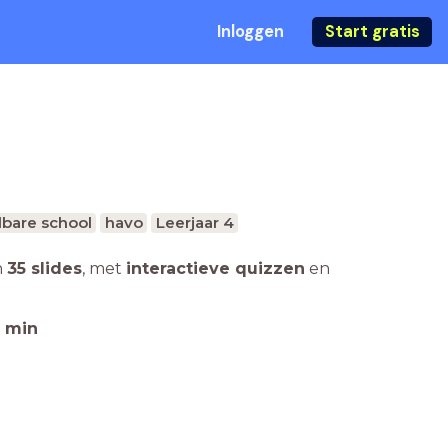
Inloggen
Start gratis
bare school
havo
Leerjaar 4
n
35 slides
,
met
interactieve quizzen
en
min