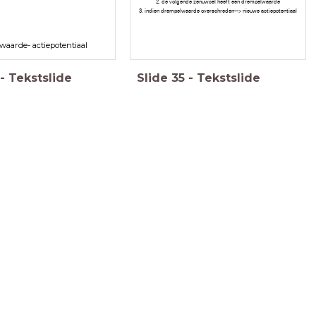
2. de volgende zenuwcel heeft een drempelwaarde
3. indien drempelwaarde overschreden--> nieuwe actiepotentiaal
aarde- actiepotentiaal
-
Tekstslide
Slide
35
-
Tekstslide