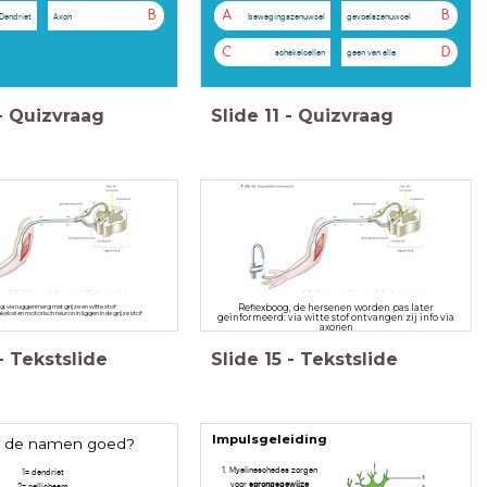
B
A
B
Dendriet
Axon
bewegingszenuwcel
gevoelszenuwcel
C
D
schakelcellen
geen van alle
-
Quizvraag
Slide
11
-
Quizvraag
Reflexboog, de hersenen worden pas later
: via ruggenmerg met grijze en witte stof
elcel en motorisch neuron in liggen in de grijze stof
geïnformeerd: via witte stof ontvangen zij info via
axonen
-
Tekstslide
Slide
15
-
Tekstslide
Impulsgeleiding
e de namen goed?
1. Myelineschedes zorgen
1= dendriet
voor
sprongsgewijze
2= cellichaam