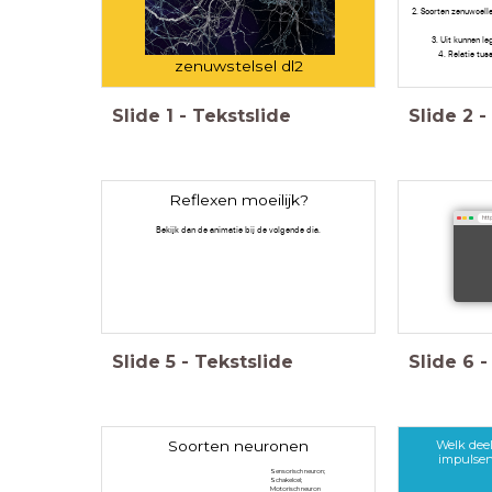
2. Soorten zenuwcell
3. Uit kunnen l
4. Relatie tus
zenuwstelsel dl2
Slide
1
-
Tekstslide
Slide
2
-
Reflexen moeilijk?
http
Bekijk dan de animatie bij de volgende dia.
Slide
5
-
Tekstslide
Slide
6
-
Welk deel
Soorten neuronen
impulsen
Sensorisch neuron;
Schakelcel;
Motorisch neuron