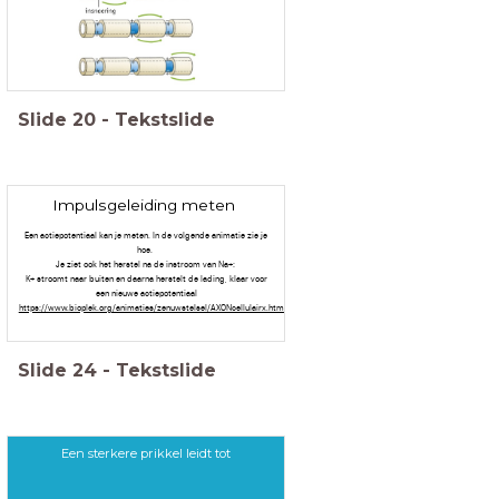
Slide
20
-
Tekstslide
Impulsgeleiding meten
Een actiepotentiaal kan je meten. In de volgende animatie zie je
hoe.
Je ziet ook het herstel na de instroom van Na+:
K+ stroomt naar buiten en daarna herstelt de lading, klaar voor
een nieuwe actiepotentiaal
https://www.bioplek.org/animaties/zenuwstelsel/AXONcellulairx.html
Slide
24
-
Tekstslide
Een sterkere prikkel leidt tot