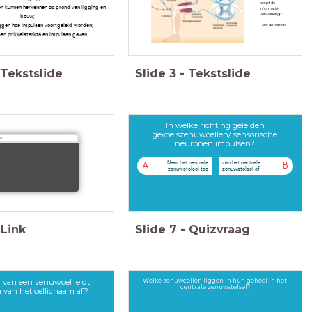
loopt de
en kunnen herkennen op grond van ligging en
informatie-
verwerking?
bouw;
eggen hoe impulsen voortgeleid worden;
Geef de namen.
sen prikkelsterkte en impulsen geven.
Tekstslide
Slide
3
-
Tekstslide
In welke richting geleiden
gevoelszenuwcellen/ sensorische
s:
neuronen impulsen?
Naar het centrale
van het centrale
A
B
zenuwstelsel toe
zenuwstelsel af
Link
Slide
7
-
Quizvraag
 van een zenuwcel leidt
Welke zenuwcellen liggen in hun geheel in het
centrale zenuwstelsel?
 van het cellichaam af?