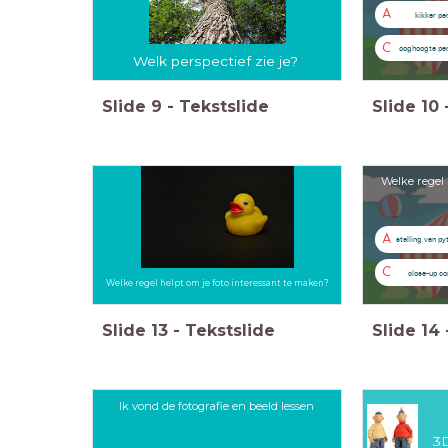
A
kikker pe
C
ooghoogte per
Welk perspectief zie je?
Slide
9
-
Tekstslide
Slide
10
Welke regel 
A
stelling van p
C
close-up co
Welke regel helpt om je foto interessant te maken?
Slide
13
-
Tekstslide
Slide
14
Ik vond de fotografie en beeld lessen
3