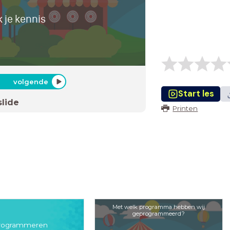
 je kennis
volgende
Start les
slide
Printen
Met welk programma hebben wij
geprogrammeerd?
rogrammeren