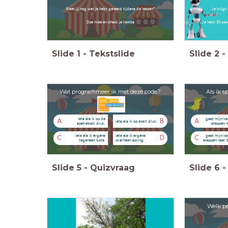
Weet jij nog wat je hebt geleerd tijdens de lessen?
Je krijg
Doe mee en check je kennis
Je hebt 30 se
Slide
1
-
Tekstslide
Slide
2
-
Wat programmeer ik met deze code?
Als ik s
iets als ik op de
gaat mijn ka
A
B
A
iets als ik op start druk.
spatiebalk druk.
stappen n
iets als ik ergens
iets als ik ergens
gaat mijn ka
C
D
C
tegenaan bots.
overheen spring.
stappen naar 
Slide
5
-
Quizvraag
Slide
6
-
Welk pe