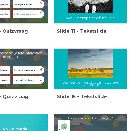
B
rspectief
vogel perspectief
D
spectief
geforceerd perspectief
Welk perspectief zie je?
-
Quizvraag
Slide
11
-
Tekstslide
helpt om je foto interessant
te maken?
B
ythagoras
heftige horizon regel
D
mpositie
de regel van derden
Waarvoor is er meer aandacht in deze foto?
lucht of land?
-
Quizvraag
Slide
15
-
Tekstslide
Hoeveel assen heeft een 3D object?
D en Animatie