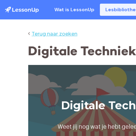
Wat is LessonUp
Lesbiblioth
‹
Terug naar zoeken
Digitale Techniek
Digitale Tec
Weet jij nog wat je hebt gele