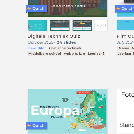
Quiz!
Quiz!
Digitale Techniek Quiz
Film Qu
October 2025
-
24
slides
July 202
newEditor
Grafische techniek
Drama
M
Middelbare school
vmbo b, k, g
Leerjaar 1
Leerjaar 
Quiz!