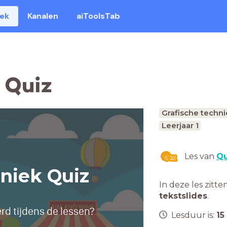
eek
Kanalen
aiToolsTab
 Quiz
Grafische techni
Leerjaar 1
Les van
Qu
hniek Quiz
In deze les zitte
tekstslides
.
erd tijdens de lessen?
Lesduur is:
15