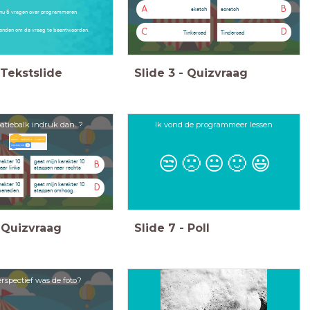
A
B
sketch
scratch
t nu 5 vragen over programmeren
conden om de vraag te beantwoorden.
C
D
Tinkercad
Tindercad
Tekstslide
Slide
3
-
Quizvraag
patiebalk indruk dan...?
Ik vond de programmeer lessen
😒
🙁
😐
🙂
😃
rakter 10
gaat mijn karakter 10
B
aar links
stappen naar rechts
rakter 10
gaat mijn karakter 10
D
beneden.
stappen omhoog.
Quizvraag
Slide
7
-
Poll
rspectief was de foto?