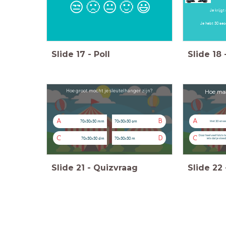
😒
🙁
😐
🙂
😃
Je krijgt
Je hebt 30 se
Slide
17
-
Poll
Slide
18
Hoe groot mocht je sleutelhanger zijn?
Hoe maa
A
B
A
70x30x30 mm
70x30x30 cm
Met 3D en ee
Door heel veel foto's 
C
D
C
70x30x30 dm
70x30x30 m
iets dat je stee
Slide
21
-
Quizvraag
Slide
22