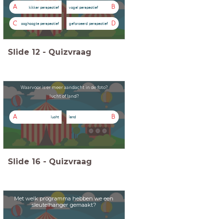
A
B
kikker perspectief
vogel perspectief
C
D
ooghoogte perspectief
geforceerd perspectief
Slide
12
-
Quizvraag
Waarvoor is er meer aandacht in de foto?
lucht of land?
A
B
lucht
land
Slide
16
-
Quizvraag
Met welk programma hebben we een
sleutelhanger gemaakt?