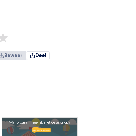
Bewaar
Deel
Wat programmeer ik met deze knop?