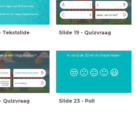
A
B
1
2
 nu 5 vragen over 3D en animatie
conden om de vraag te beantwoorden.
C
D
3
assen, wat zijn dat?
-
Tekstslide
Slide
19
-
Quizvraag
k je een stop-motion?
Ik vond de 3D en animatie lessen
😒
🙁
😐
🙂
😃
B
n computer.
Gewoon filmen met een camera.
te nemen van
D
ds een beetje
Met een flipboek.
beweegt.
-
Quizvraag
Slide
23
-
Poll