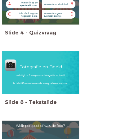
iets als ik op de
A
B
iets als ik op start druk.
spatiebalk druk.
iets als ik ergens
iets als ik ergens
C
D
tegenaan bots.
overheen spring.
Slide
4
-
Quizvraag
Fotografie en Beeld
Je krijgt nu 5 vragen over fotografie en beeld
Je hebt 30 seconden om de vraag te beantwoorden.
Slide
8
-
Tekstslide
Welk perspectief was de foto?