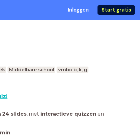
Inloggen
Start gratis
ek
Middelbare school
vmbo b, k, g
iz!
n
24 slides
,
met
interactieve quizzen
en
min