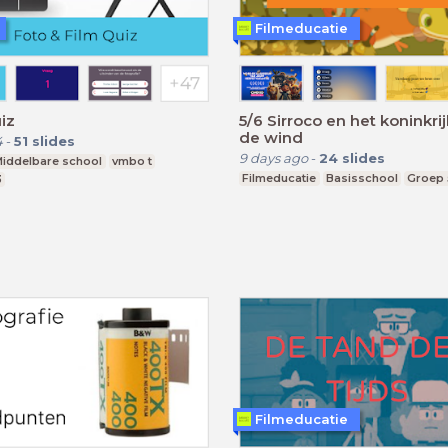
Filmeducatie
iz
5/6 Sirroco en het koninkri
de wind
4
-
51
slides
9 days ago
-
24
slides
iddelbare school
vmbo t
Filmeducatie
Basisschool
Groep 
3
Filmeducatie