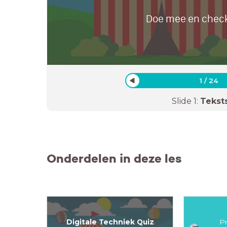
Doe mee en check
1
/
24
Slide
1
:
Tekst
Onderdelen in deze les
Digitale Techniek Quiz
P