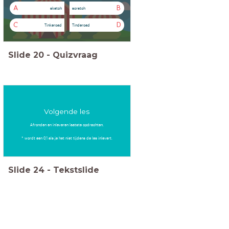
A
B
sketch
scratch
C
D
Tinkercad
Tindercad
Slide
20
-
Quizvraag
Volgende les
Afronden en inleveren laatste opdrachten.
* wordt een 0,1 als je het niet tijdens de les inlevert.
Slide
24
-
Tekstslide