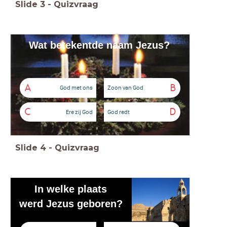
Slide
3
-
Quizvraag
Wat betekent
de naam Jezus?
A
B
God met ons
Zoon van God
C
D
Ere zij God
God redt
Slide
4
-
Quizvraag
In welke plaats
werd Jezus geboren?