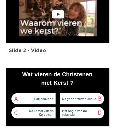
Slide
2
-
Video
Wat vieren de Christenen
met Kerst ?
A
B
Pakjesavond
De geboorte van Jezus
De komst van de
Het begin van de
C
D
Kerstman
vakantie