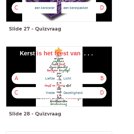
C
D
een kerstster
een kerstpakket
Slide
27
-
Quizvraag
Kerst
is het feest van
. . .
A
B
Liefde
Licht
C
D
Vrede
Gezelligheid
Slide
28
-
Quizvraag