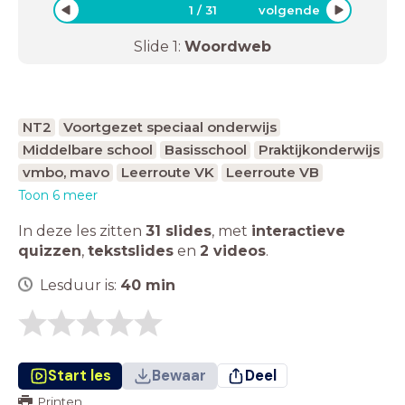
1
/
31
volgende
Slide
1
:
Woordweb
NT2
Voortgezet speciaal onderwijs
Middelbare school
Basisschool
Praktijkonderwijs
vmbo, mavo
Leerroute VK
Leerroute VB
Toon 6 meer
In deze les zitten
31 slides
,
met
interactieve
quizzen
,
tekstslides
en
2 videos
.
Lesduur is:
40
min
Start les
Bewaar
Deel
Printen