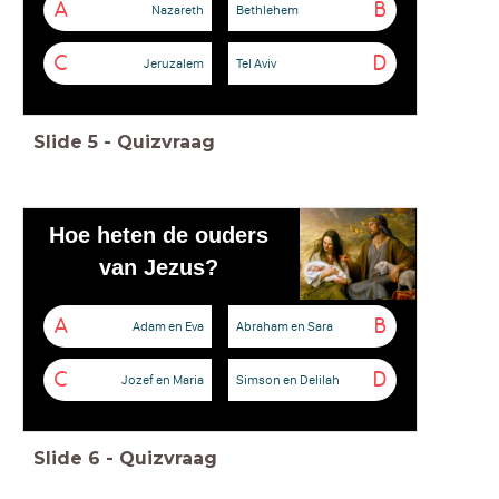
A
B
Nazareth
Bethlehem
C
D
Jeruzalem
Tel Aviv
Slide
5
-
Quizvraag
Hoe heten de ouders
van Jezus?
A
B
Adam en Eva
Abraham en Sara
C
D
Jozef en Maria
Simson en Delilah
Slide
6
-
Quizvraag