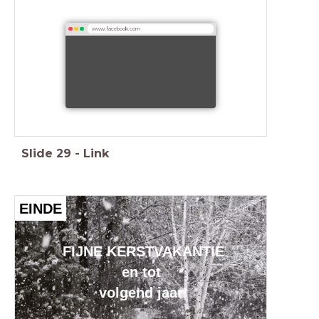
www.facebook.com
Slide
29
-
Link
EINDE
FIJNE KERSTVAKANTIE
en tot
volgend jaar!