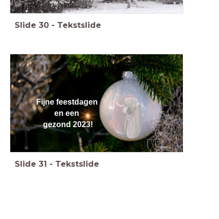
Slide
30
-
Tekstslide
Fijne
feestdagen
en
ee
n
gezo
nd 2023!
Slide
31
-
Tekstslide