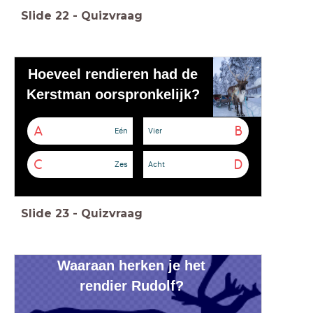
Slide
22
-
Quizvraag
Hoeveel rendieren had de
Kerstman oorspronkelijk?
A
B
Eén
Vier
C
D
Zes
Acht
Slide
23
-
Quizvraag
Waaraan herken je het
rendier
Rudolf
?