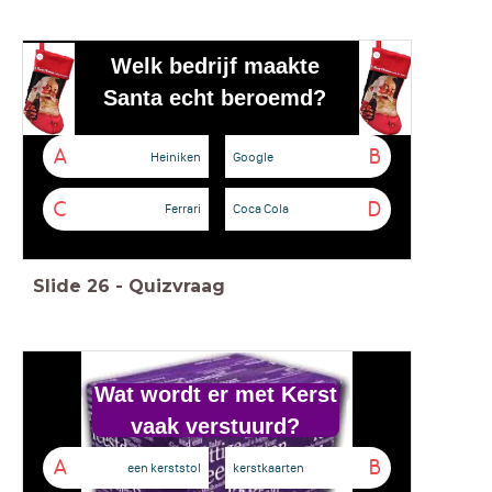
Welk bedrijf maakte
Santa echt beroemd?
A
B
Heiniken
Google
C
D
Ferrari
Coca Cola
Slide
26
-
Quizvraag
Wat wordt er met Kerst
vaak verstuurd?
A
B
een kerststol
kerstkaarten