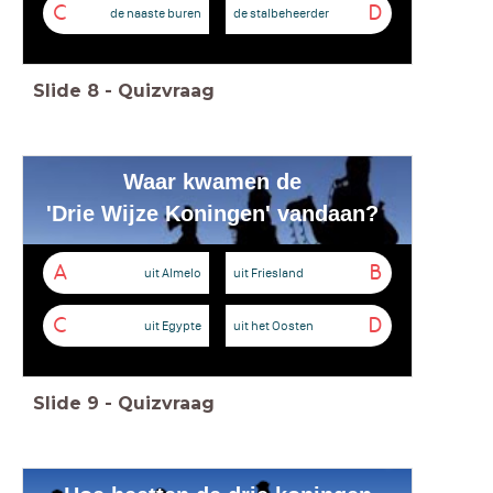
C
D
de naaste buren
de stalbeheerder
Slide
8
-
Quizvraag
Waar kwamen de
'Drie Wijze Koningen' vandaan?
A
B
uit Almelo
uit Friesland
C
D
uit Egypte
uit het Oosten
Slide
9
-
Quizvraag