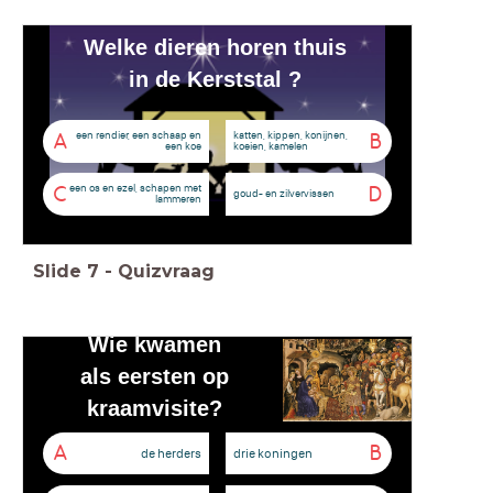
Welke dieren horen thuis
in de Kerststal ?
een rendier, een schaap en
katten, kippen, konijnen,
A
B
een koe
koeien, kamelen
een os en ezel, schapen met
C
D
goud- en zilvervissen
lammeren
Slide
7
-
Quizvraag
Wie kwamen
als
eersten op
kraamvisite?
A
B
de herders
drie koningen