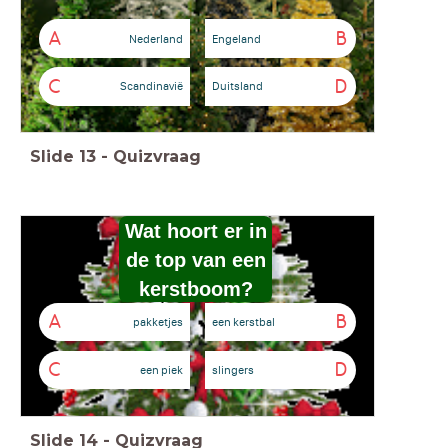
A
B
Nederland
Engeland
C
D
Scandinavië
Duitsland
Slide
13
-
Quizvraag
Wat hoort
er in
de top
van een
kerstboom?
A
B
pakketjes
een kerstbal
C
D
een piek
slingers
Slide
14
-
Quizvraag