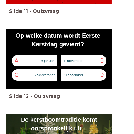
Slide
11
-
Quizvraag
Op welke datum wordt Eerste
Kerstdag gevierd?
A
B
6 januari
11 november
C
D
25 december
31 december
Slide
12
-
Quizvraag
De kerstboomtraditie komt
oorspronkelijk uit...