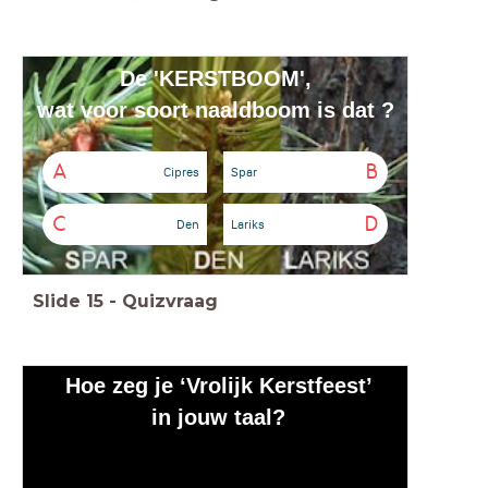
De 'KERSTBOOM',
wat voor soort naaldboom is dat ?
A
B
Cipres
Spar
C
D
Den
Lariks
Slide
15
-
Quizvraag
Hoe zeg je ‘Vrolijk Kerstfeest’
in jouw taal?