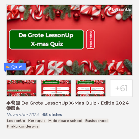
Quiz!
🎄🎅🏻 De Grote LessonUp X-Mas Quiz - Editie 2024
🤶🏻🎄
November 2024
-
65
slides
LessonUp
Kerstquiz
Middelbare school
Basisschool
Praktijkonderwijs