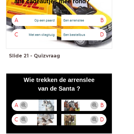
alle
cadeautjes
mee rond?
A
B
Op een paard
Een arrenslee
C
D
Met een vliegtuig
Een bestelbus
Slide
21
-
Quizvraag
Wie trekken de arrenslee
van de Santa ?
A
B
C
D