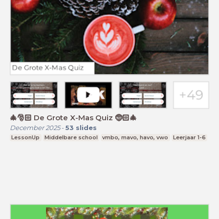
🎄🎅🏻 De Grote X-Mas Quiz 🤶🏻🎄
December 2025
-
53
slides
LessonUp
Middelbare school
vmbo, mavo, havo, vwo
Leerjaar 1-6