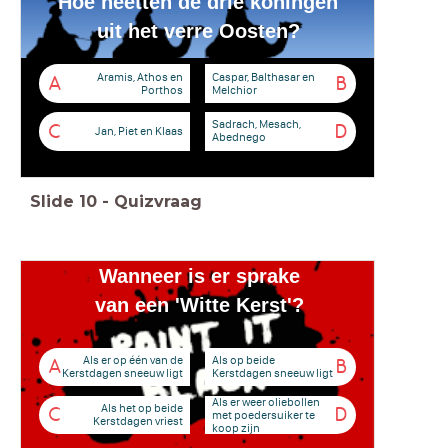
Hoe heetten de drie koningen
uit het verre Oosten?
Aramis, Athos en
Caspar, Balthasar en
A
B
Porthos
Melchior
Sadrach, Mesach,
C
D
Jan, Piet en Klaas
Abednego
Slide
10
-
Quizvraag
Wanneer is er sprake
van een 'Witte Kerst'?
Als er op één van de
Als op beide
A
B
Kerstdagen sneeuw ligt
Kerstdagen sneeuw ligt
Als er weer oliebollen
Als het op beide
C
D
met poedersuiker te
Kerstdagen vriest
koop zijn