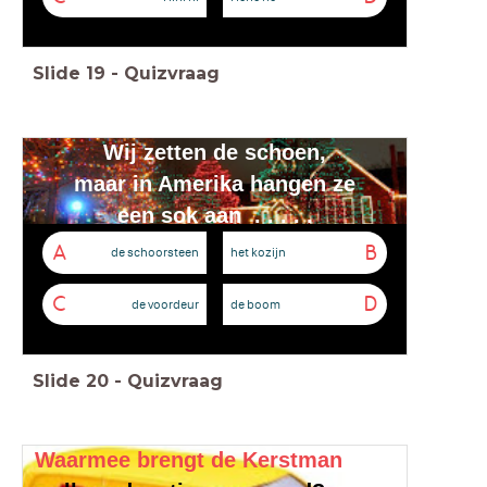
Slide
19
-
Quizvraag
Wij zetten de schoen,
maar in Amerika hangen ze
een sok aan . . . . .
A
B
de schoorsteen
het kozijn
C
D
de voordeur
de boom
Slide
20
-
Quizvraag
Waarmee brengt de Kerstman