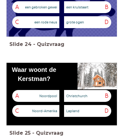
A
B
een gebroken gewei
een krulstaart
C
D
een rode neus
grote ogen
Slide
24
-
Quizvraag
Waar woont de
Kerstman?
A
B
Noordpool
Christchurch
C
D
Noord-Amerika
Lapland
Slide
25
-
Quizvraag