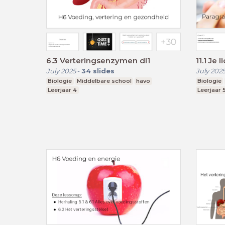
6.3 Verteringsenzymen dl1
11.1 Je
July 2025
-
34
slides
July 202
Biologie
Middelbare school
havo
Biologie
Leerjaar 4
Leerjaar 