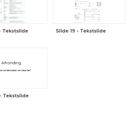
-
Tekstslide
Slide
19
-
Tekstslide
Afronding
en de leerdoelen van deze les?
-
Tekstslide