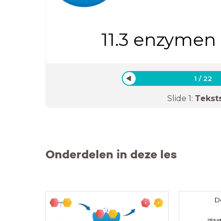
11.3 enzymen 
1
/
22
Slide
1
:
Tekst
Onderdelen in deze les
D
Intro w