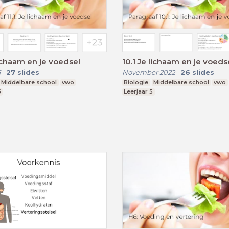
 lichaam en je voedsel
10.1 Je lichaam en je voeds
5
-
27
slides
November 2022
-
26
slides
Middelbare school
vwo
Biologie
Middelbare school
vwo
5
Leerjaar 5