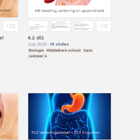
el
6.2 dl2
July 2025
-
19
slides
Biologie
Middelbare school
havo
Leerjaar 4