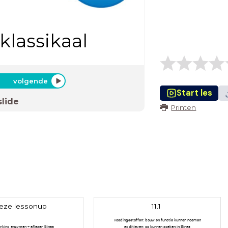
klassikaal
volgende
Start les
slide
Printen
eze lessonup
11.1
voedingsstoffen: bouw en functie kunnen noemen
erking enzymen + aflezen Binas
additieven: op kunnen zoeken in Binas