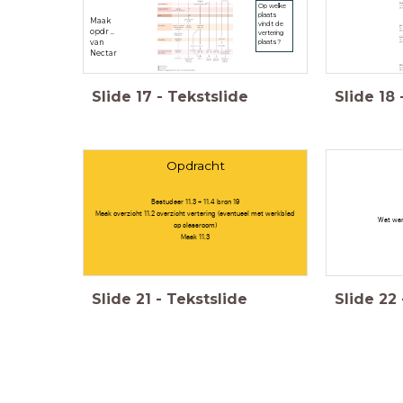
Op welke
plaats
Maak
vindt de
opdr ..
vertering
van
plaats?
Nectar
Slide
17
-
Tekstslide
Slide
18
Opdracht
Bestudeer 11.3 + 11.4 bron 19
Maak overzicht 11.2 overzicht vertering (eventueel met werkblad
Wat war
op classroom)
Maak 11.3
Slide
21
-
Tekstslide
Slide
22