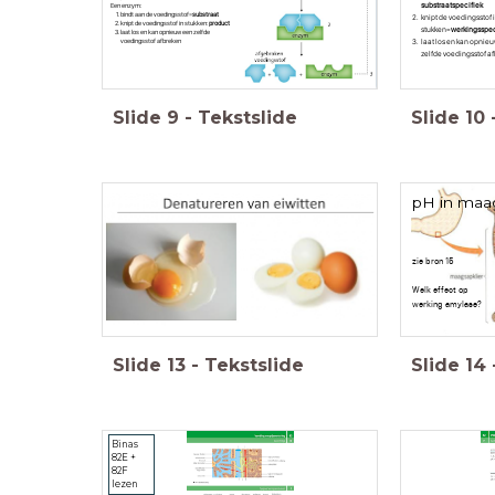
substraatspecifiek
Een enzym:
bindt aan de voedingsstof=
substraat
knipt de voedingsstof 
knipt de voedingsstof in stukken:
product
stukken=
werkingsspec
laat los en kan opnieuw een zelfde
laat los en kan opnie
voedingsstof afbreken
zelfde voedingsstof a
Slide
9
-
Tekstslide
Slide
10
pH in maa
zie bron 15
Welk effect op
werking amylase?
Slide
13
-
Tekstslide
Slide
14
Binas
82E +
82F
lezen