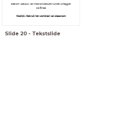
daarom: opbouw van macromoleculen kunnen uitleggen
zie Binas
Moeilijk> Gebruik het werkblad van classroom
Slide
20
-
Tekstslide