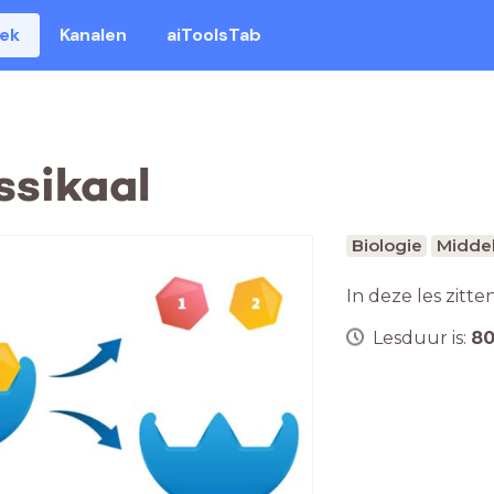
eek
Kanalen
aiToolsTab
ssikaal
Biologie
Middel
In deze les zitte
Lesduur is:
8