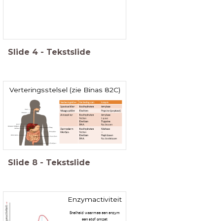
Slide
4
-
Tekstslide
Verteringsstelsel (zie Binas 82C)
Slide
8
-
Tekstslide
Enzymactiviteit
Snelheid waarmee een enzym
een stof omzet