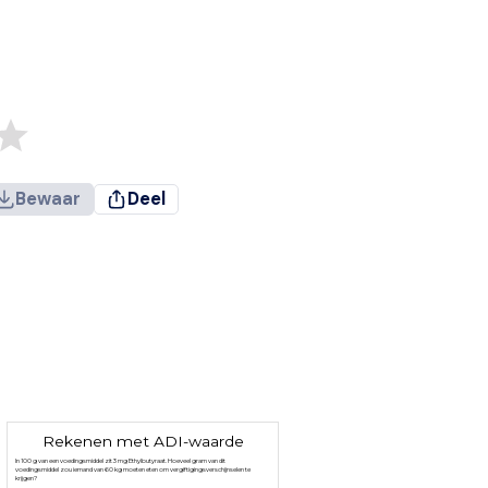
Bewaar
Deel
Rekenen met ADI-waarde
In 100 g van een voedingsmiddel zit 3 mg Ethylbutyraat. Hoeveel gram van dit
voedingsmiddel zou iemand van 60 kg moeten eten om vergiftigingsverschijnselen te
krijgen?