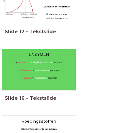
Zuurgraad en temperatuur
Optimumkromme en
optimumtemperatuur
Slide
12
-
Tekstslide
ENZYMEN
Amylasen
=
koolhydraatsplitsende
enzymen
Proteasen
=
eiwitsplitsende
enzymen
Lipasen
=
vetsplitsende
enzymen
Slide
16
-
Tekstslide
Voedingsstoffen
afbreken=omgekeerde van opbouw