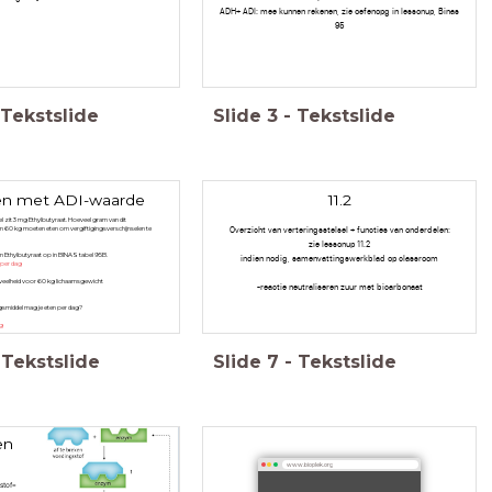
ADH+ ADI: mee kunnen rekenen, zie oefenopg in lessonup, Binas
95
Tekstslide
Slide
3
-
Tekstslide
n met ADI-waarde
11.2
l zit 3 mg Ethylbutyraat. Hoeveel gram van dit
Overzicht van verteringsstelsel + functies van onderdelen:
 60 kg moeten eten om vergiftigingsverschijnselen te
zie lessonup 11.2
n Ethylbutyraat op in BINAS tabel 95B.
indien nodig, samenvattingswerkblad op classroom
 per dag
veelheid voor 60 kg lichaamsgewicht
-reactie neutraliseren zuur met bicarbonaat
ngsmiddel mag je eten per dag?
kg
Tekstslide
Slide
7
-
Tekstslide
en
www.bioplek.org
stof=