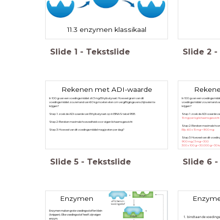
11.3 enzymen klassikaal
Slide
1
-
Tekstslide
Slide
2
-
Rekenen met ADI-waarde
Rekene
In 100 g van een voedingsmiddel zit 3 mg Ethylbutyraat. Hoeveel gram van dit
In 100 g van een voedingsmidde
voedingsmiddel zou iemand van 60 kg moeten eten om vergiftigingsverschijnselen te
voedingsmiddel zou iemand van
krijgen?
krijgen?
Stap 1: zoek de ADI-waarde van Ethylbutyraat op in BINAS tabel 95B.
Stap 1: zoek de ADI-waarde va
15 mg per kg lichaamsgewicht
Stap 2: Bereken maximale hoeveelheid voor eigen lichaamsgewicht
Stap 2: Bereken maximale hoe
Stap 3: Hoeveel van dit voedingsmiddel mag je eten per dag?
Bijv. 60 x 15 mg = 900 mg
Stap 3: Hoeveel van dit voedi
900 mg / 3 mg = 300
300 x 100 g = 30.000 g = 30 
Slide
5
-
Tekstslide
Slide
6
-
Enzymen
Enzym
Enzymen maken grote voedingsstoffen klein
(knippen). Elke voedingsstof heeft zijn eigen
bindt aan de voedings
enzym.