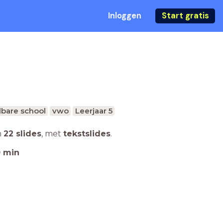
Inloggen
Start gratis
bare school
vwo
Leerjaar 5
n
22 slides
,
met
tekstslides
.
0
min