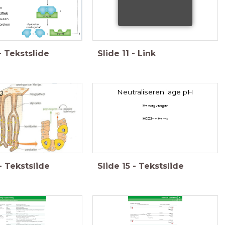
in
ifiek
uw een
fbreken
-
Tekstslide
Slide
11
-
Link
g
Neutraliseren lage pH
H+ wegvangen
HCO3- + H+ -->
-
Tekstslide
Slide
15
-
Tekstslide