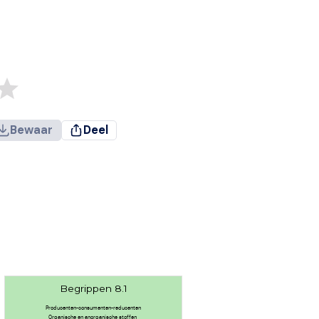
Bewaar
Deel
Begrippen 8.1
Producenten-consumenten-reducenten
Organische en anorganische stoffen