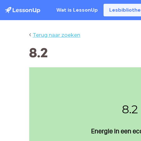
Wat is LessonUp
Lesbiblioth
‹
Terug naar zoeken
8.2
8.2
Energie in een e