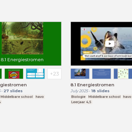
rgiestromen
8.1 Energiestromen
5
-
27
slides
July 2025
-
18
slides
Middelbare school
havo
Biologie
Middelbare school
havo
4
Leerjaar 4,5