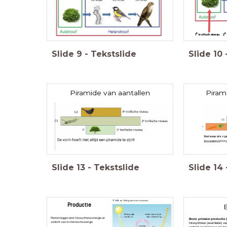
e
e
1
trofisch niveau
2
Slide
9
-
Tekstslide
Slide
10
Piramide van aantallen
Piram
k
Slide
13
-
Tekstslide
Slide
14
Productie
Planten leggen door fotosynthese energie uit
Bruto primaire productie 
zonlicht vast in chemische energie
fotosynthese (assimilatie) va