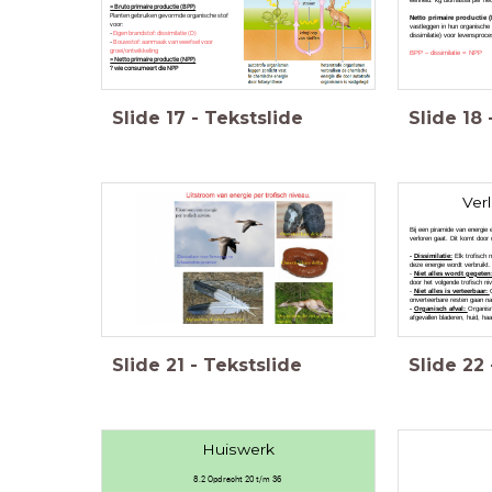
eenheid: kg biomassa per hec
= Bruto primaire productie (BPP)
Planten gebruiken gevormde organische stof
Netto primaire productie 
voor:
vastleggen in hun organische 
-
Eigen brandstof: dissimilatie (D)
dissimilatie) voor levensproc
-
Bouwstof: aanmaak van weefsel voor
groei/ontwikkeling
BPP – dissimilatie = NPP
= Netto primaire productie (NPP)
? wie consumeert die NPP
Slide
17
-
Tekstslide
Slide
18
Ver
Bij een piramide van energie 
verloren gaat. Dit komt door
-
Dissimilatie:
Elk trofisch n
deze energie wordt verbruikt
-
Niet alles wordt gegeten
door het volgende trofisch n
-
Niet alles is verteerbaar:
onverteerbare resten gaan naa
-
Organisch afval:
Organism
afgevallen bladeren, huid, h
Slide
21
-
Tekstslide
Slide
22
Huiswerk
8.2 Opdracht 20 t/m 36