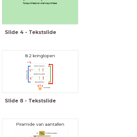
fotosynthese en chemosynthese
Slide
4
-
Tekstslide
8.2 kringlopen
Slide
8
-
Tekstslide
Piramide van aantallen