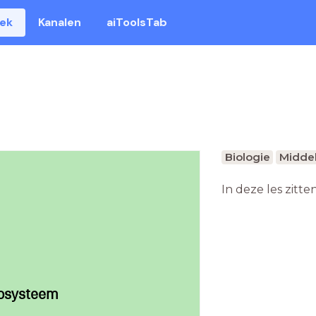
eek
Kanalen
aiToolsTab
Biologie
Middel
In deze les zitte
cosysteem