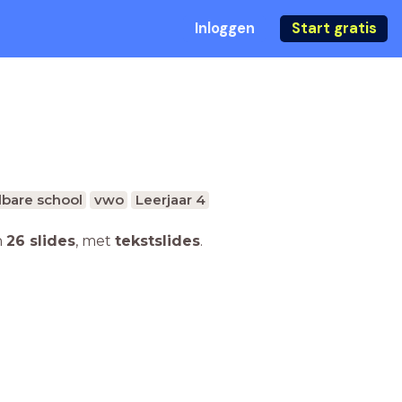
Inloggen
Start gratis
bare school
vwo
Leerjaar 4
n
26 slides
,
met
tekstslides
.