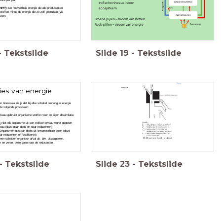
tare per jaar
trofische niveaus in een
ecosysteem
(NPP):
De hoeveelheid energie die alle producenten
stoffen minus de energie die ze zelf gebruiken (via
essen.
Groene pijlen = stroom van stoffen
Rode pijlen = stroom van energie
-
Tekstslide
Slide
19
-
Tekstslide
lies van energie
en biomassa zie je dat bij elke schakel omhoog er energie
 de volgende processen:
iveau gebruikt organische stoffen voor de eigen dissimilatie,
.
:
Niet elk organisme uit een trofisch niveau wordt gegeten
iveau (deze gaan dood en naar reducenten)
Organismen bestaan deels uit onverteerbare delen (deze
r reducenten of fossiliseren)
R= Respiratie (verbranding)
en scheiden organisch afval uit, bijv. uitwerpselen,
aar en veren, deze gaan naar de reducenten.
-
Tekstslide
Slide
23
-
Tekstslide