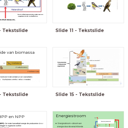
Een trofisch niveau is de positie van een
organisme in de voedselketen.
trofisch niveau etc..
-
Tekstslide
Slide
11
-
Tekstslide
ide van biomassa
g
-
Tekstslide
Slide
15
-
Tekstslide
Energiestroom
BPP en NPP
Energiestroom = stroom van
(BPP):
De totale hoeveelheid energie die producenten d.m.v
stleggen in organische stoffen
energie door de verschillende