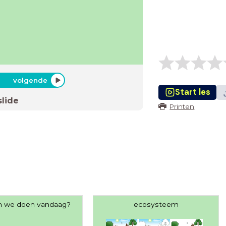
volgende
Start les
slide
Printen
n we doen vandaag?
ecosysteem