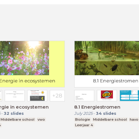
rgie in ecosystemen
8.1 Energiestromen
5
-
32
slides
July 2025
-
34
slides
Middelbare school
vwo
Biologie
Middelbare school
havo
4
Leerjaar 4