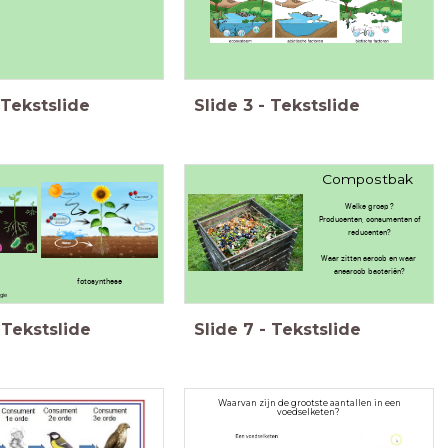
Tekstslide
Slide
3
-
Tekstslide
Compostbak
Welke groep ?
Producenten, consumenten of
reducenten?
Waar zitten aeroob en waar
anearoob bacteriën?
fotosynthese
t
rgie
Tekstslide
Slide
7
-
Tekstslide
Waarvan zijn de grootste aantallen in een
voedselketen?