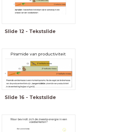
Slide
12
-
Tekstslide
Piramide van productiviteit
Slide
16
-
Tekstslide
Waar bevindt zich de meeste energie in een
voedselketen?