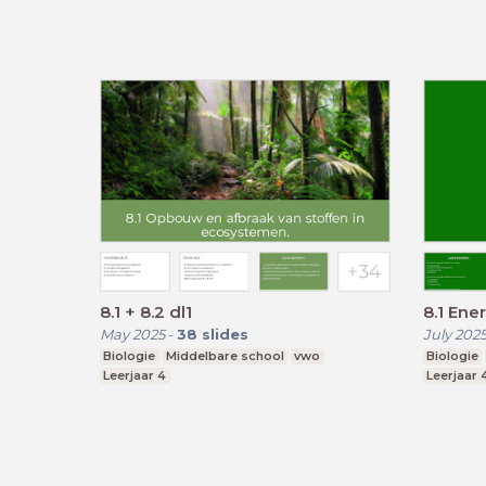
8.1 + 8.2 dl1
8.1 Ene
May 2025
-
38
slides
July 202
Biologie
Middelbare school
vwo
Biologie
Leerjaar 4
Leerjaar 