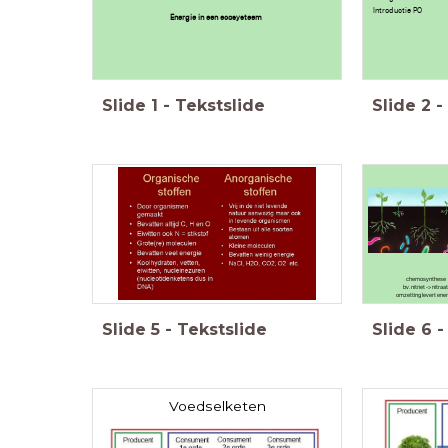
Introductie PO
Energie in een ecosysteem
Slide
1
-
Tekstslide
Slide
2
-
chemosynthese
bv. nitriet -> nitraa
omzetting levert ene
Slide
5
-
Tekstslide
Slide
6
-
Voedselketen