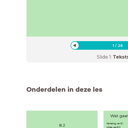
1
/
26
Slide
1
:
Tekst
Onderdelen in deze les
Wat gaa
Herhaling van 8.1
8.2
Uitleg van 8.2