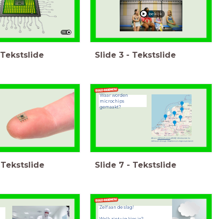
bekijk
tip
Tekstslide
Slide
3
-
Tekstslide
Waar worden
microchips
gemaakt?
Bron:
Hittech.com
(2025). Welcome to
Hittech Group. Masters in improvement.
Tekstslide
Slide
7
-
Tekstslide
Zelf aan de slag!