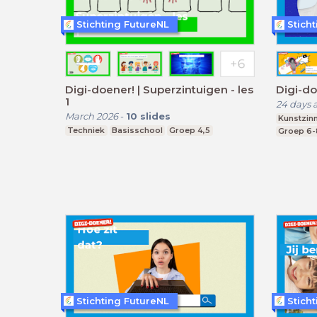
Stichting FutureNL
Stich
Digi-doener! | Superzintuigen - les
Digi-do
1
24 days 
March 2026
-
10
slides
Kunstzinn
Techniek
Basisschool
Groep 4,5
Groep 6-
Stichting FutureNL
Stich