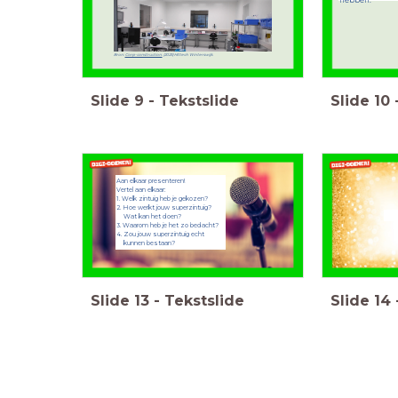
hebben.
Bron:
Corp-construction.
(2025) Hittech Winterswijk.
Slide
9
-
Tekstslide
Slide
10
Aan elkaar presenteren!
Vertel aan elkaar:
1. Welk zintuig heb je gekozen?
2. Hoe werkt jouw superzintuig?
Wat kan het doen?
3. Waarom heb je het zo bedacht?
4. Zou jouw superzintuig echt
kunnen bestaan?
Slide
13
-
Tekstslide
Slide
14