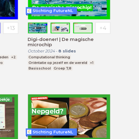
Stichting FutureNL
|
Digi-doener! | De magische
microchip
October 2024
-
8
slides
heden
+2
Computational thinking
wo
Oriëntatie op jezelf en de wereld
+1
Basisschool
Groep 7,8
Stichting FutureNL