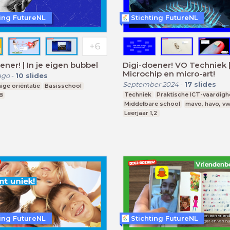
ting FutureNL
Stichting FutureNL
ener! | In je eigen bubbel
Digi-doener! VO Techniek 
Microchip en micro-art!
ago
-
10
slides
September 2024
-
17
slides
ige oriëntatie
Basisschool
Techniek
Praktische ICT-vaardig
8
Middelbare school
mavo, havo, v
Leerjaar 1,2
ting FutureNL
Stichting FutureNL