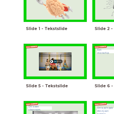
Slide
1
-
Tekstslide
Slide
2
-
Een
microchip
bekijk
Slide
5
-
Tekstslide
Slide
6
-
Dit is een
Dit is zo’n pak
cleanroom.
die zij aan