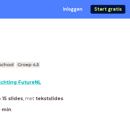
Inloggen
Start gratis
school
Groep 4,5
ichting FutureNL
n
15 slides
,
met
tekstslides
.
0
min