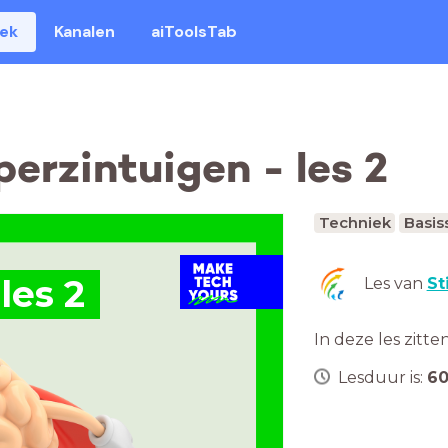
eek
Kanalen
aiToolsTab
perzintuigen - les 2
Techniek
Basis
les 2
Les van
St
In deze les zitte
Lesduur is:
6