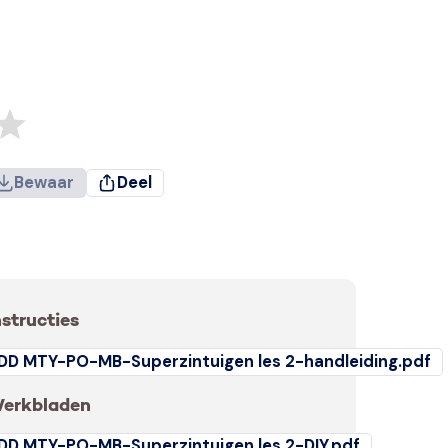
Bewaar
Deel
nstructies
DD MTY-PO-MB-Superzintuigen les 2-handleiding.pdf
erkbladen
DD MTY-PO-MB-Superzintuigen les 2-DIY.pdf