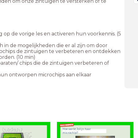
inden om onze zintuigen te versterken of te
g op de vorige les en activeren hun voorkennis. (5
h in de mogelijkheden die er al zijn om door
rochips de zintuigen te verbeteren en ontdekken
rden. (10 min)
raten/ chips die de zintuigen verbeteren of
hun ontworpen microchips aan elkaar
Hoe werkt Jolijn haar
microchip?