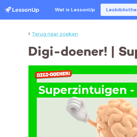
Wat is LessonUp
Lesbiblioth
‹
Terug naar zoeken
Digi-doener! | Su
Superzintuigen - 