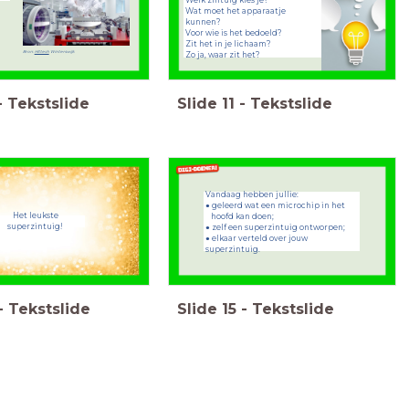
Welk zintuig kies je?
Wat moet het apparaatje
kunnen?
Voor wie is het bedoeld?
Zit het in je lichaam?
Bron:
Hittech
Winterswijk
Zo ja, waar zit het?
-
Tekstslide
Slide
11
-
Tekstslide
Vandaag hebben jullie:
● geleerd wat een microchip in het
Het leukste
hoofd
kan doen;
superzintuig!
● zelf een superzintuig ontworpen;
● elkaar verteld over jouw
superzintuig.
-
Tekstslide
Slide
15
-
Tekstslide