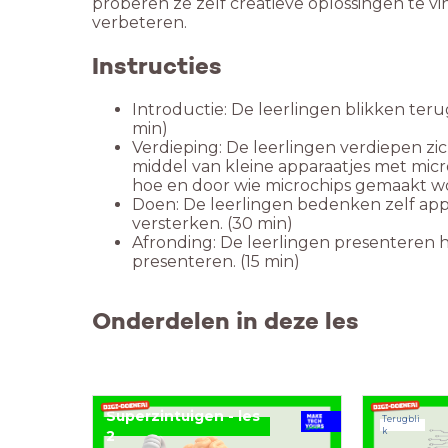
proberen ze zelf creatieve oplossingen te v
verbeteren.
Instructies
Introductie: De leerlingen blikken teru
min)
Verdieping: De leerlingen verdiepen zic
middel van kleine apparaatjes met mic
hoe en door wie microchips gemaakt wo
Doen: De leerlingen bedenken zelf appa
versterken. (30 min)
Afronding: De leerlingen presenteren 
presenteren. (15 min)
Onderdelen in deze les
Superzintuigen - les
Terugbli
k
2