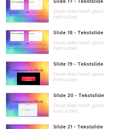
Slide
17
-
Tekstslide
Deze slide heeft geen
Stap 1
Schrijf in het wolkje om welke week het gaat en zet de data boven de dagen.
instructies
Vul bij 'vak' het vak in op de dag dat je dat vak hebt. Vul alleen de vakken in waar je
huiswerk voor krijgt. Doe dit voor de hele week.
Vul bij 'huiswerk voor' de dag/datum in waarop het af moet zijn.
Slide
18
-
Tekstslide
Deze slide heeft geen
Stap 2
Je kan nu in één oogopslag zien op welke dagen je veel en op welke dagen je minder
huiswerk hebt.
instructies
Heb je een toets? Dan zal je het leerwerk moeten verdelen over verschillende dagen. Hoe
plan je dat in? Waar is er nog ruimte?
Slide
19
-
Tekstslide
Huiswerkplanner Plenda
Deze slide heeft geen
instructies
Deze video is niet meer
beschikbaar
Welke video was dit?
Slide
20
-
Tekstslide
Huiswerkplanner Plenda
Deze slide heeft geen
instructies
Slide
21
-
Tekstslide