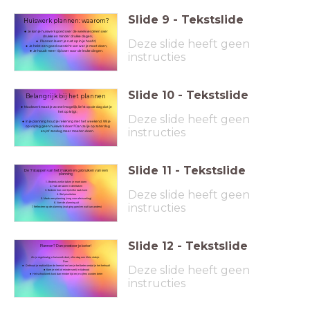
Slide
9
-
Tekstslide
Huiswerk plannen: waarom?
Je kan je huiswerk goed over de week verdelen over
drukke en minder drukke dagen;
Deze slide heeft geen
Plannen levert je rust op in je hoofd;
Je hebt een goed overzicht van wat je moet doen;
Je houdt meer tijd over voor de leuke dingen.
instructies
Slide
10
-
Tekstslide
Belangrijk bij het plannen
Maakwerk maak je zo snel mogelijk, liefst op de dag dat je
het op krijgt;
Deze slide heeft geen
In je planning houd je rekening met het weekend. Wil je
op vrijdag geen huiswerk doen? Dan zal je op zaterdag
instructies
en/of zondag meer moeten doen.
Slide
11
-
Tekstslide
De 7 stappen van het maken en gebruiken van een
planning
Bedenk welke taken je moet doen
Hak de taken in deeltaken
Deze slide heeft geen
Bedenk hoe veel tijd elke taak kost
Stel prioriteiten
Maak een planning (zorg voor afwisseling)
Voer de planning uit
instructies
Reflecteer op de planning (wat ging goed en wat kan anders)
Slide
12
-
Tekstslide
Plannen? Dan presteer je beter!
Als je regelmatig je huiswerk doet, elke dag een klein stukje.
Dan:
Deze slide heeft geen
Onthoud je makkelijker de leerstof en ken je het beter omdat je het herhaalt
Kom je niet (of minder snel) in tijdnood
Het schoolwerk kost dan minder tijd en je cijfers worden beter
instructies