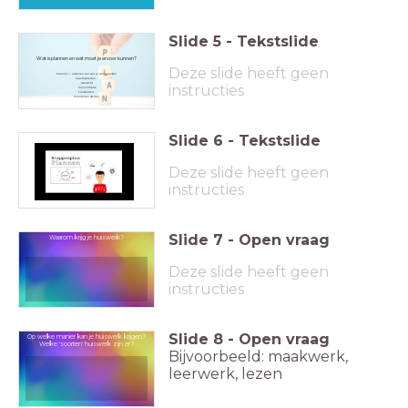
Slide
5
-
Tekstslide
Wat is plannen en wat moet je ervoor kunnen?
Deze slide heeft geen
Plannen = ordenen van wat je wilt bereiken
Vaardigheden:
Overzicht
instructies
Concentratie
Flexibiliteit
Prioriteiten stellen
Slide
6
-
Tekstslide
Deze slide heeft geen
instructies
Slide
7
-
Open vraag
Waarom krijg je huiswerk?
Deze slide heeft geen
instructies
Slide
8
-
Open vraag
Op welke manier kan je huiswerk krijgen?
Welke 'soorten' huiswerk zijn er?
Bijvoorbeeld: maakwerk,
leerwerk, lezen