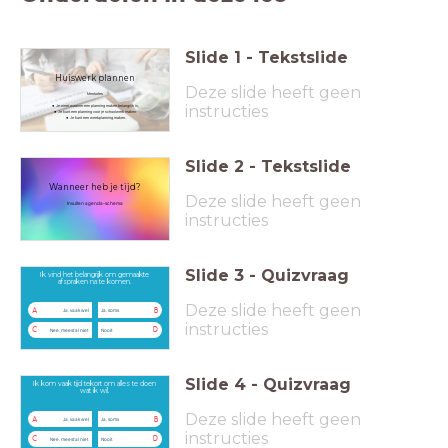
Slide
1
-
Tekstslide
Huiswerk plannen
Deze slide heeft geen
Mentorles
instructies
Je weet waarom een planning maken belangrijk is;
Je kunt een planning voor je schoolwerk maken;
Je kunt een weekplanning maken.
Slide
2
-
Tekstslide
Wanneer heb je tijd?
Deze slide heeft geen
Invullen agenda-schema
instructies
Slide
3
-
Quizvraag
Ik vind het belangrijk om gemaakte
afspraken na te komen.
Deze slide heeft geen
A
B
Ja, vaak wel
Ja, soms
instructies
C
D
Nee, meestal niet
Nooit
Slide
4
-
Quizvraag
Ik kom vaak tijd tekort om alles te doen
wat ik wil.
Deze slide heeft geen
A
B
Ja, vaak wel
Ja, soms
instructies
C
D
Nee, meestal niet
Nooit