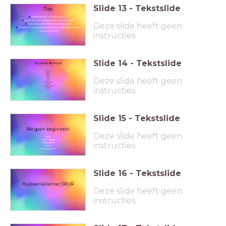
Slide
13
-
Tekstslide
Tips
Wissel het leer- en maakwerk af.
Begin met het vak dat je het minst leuk vindt.
Deze slide heeft geen
Heb je een toets? Plan dan meer tijd in.
Probeer in het weekend ook tijd in te plannen om je te
laten overhoren.
instructies
Slide
14
-
Tekstslide
Tip: gebruik afkortingen
Hoofdstuk = H
Thema = Th
Engels = En
Wiskunde = Wi
Deze slide heeft geen
Maken = m
Lezen = lz
Leren = l
Opdracht = opdr
Paragraaf = par
Repetitie = R
Schriftelijke overhoring = SO
instructies
Mondeling = M
enzovoort...
Slide
15
-
Tekstslide
We gaan beginnen!
Deze slide heeft geen
Nodig:
je SOM-agenda
instructies
je eigen agenda
een pen
je huiswerkplanner
Slide
16
-
Tekstslide
Huiswerkplanner SKUR
Deze slide heeft geen
instructies