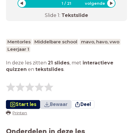
1
/
21
volgende
Slide
1
:
Tekstslide
Mentorles
Middelbare school
mavo, havo, vwo
Leerjaar 1
In deze les zitten
21 slides
,
met
interactieve
quizzen
en
tekstslides
.
Start les
Bewaar
Deel
Printen
Onderdelen in deze les