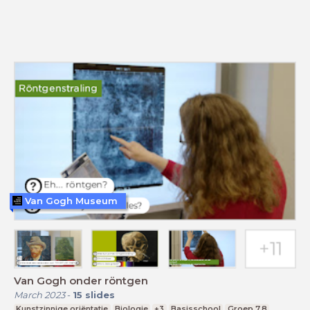
Van Gogh Museum
Van Gogh onder röntgen
March 2023
-
15
slides
Kunstzinnige oriëntatie
Biologie
+3
Basisschool
Groep 7,8