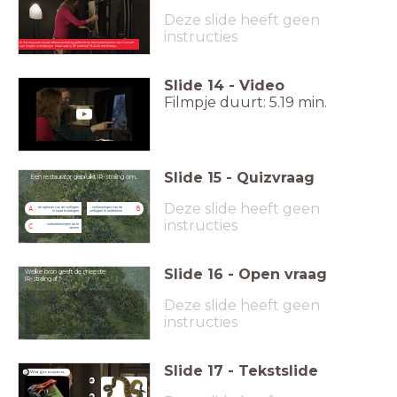
Deze slide heeft geen
instructies
In het museum wordt infraroodstraling gebruikt bij het onderzoeken van Vincent
van Goghs schilderijen. Maar wat is IR-straling? Bekijk het filmpje.
Slide
14
-
Video
Filmpje duurt: 5.19 min.
Slide
15
-
Quizvraag
Een restaurator gebruikt IR-straling om..
Deze slide heeft geen
..de opbouw van de verflagen
.. verkleuringen van de
A
B
in kaart te brengen
verflagen te ontdekken
instructies
.. ondertekeningen op te
C
sporen
Slide
16
-
Open vraag
Welke bron geeft de meeste
IR-straling af?
Deze slide heeft geen
instructies
Slide
17
-
Tekstslide
Wist jij trouwens...