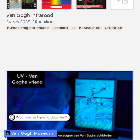
Van Gogh Infrarood
March 2023
-
19
slides
Kunstzinnige oriëntatie
Techniek
+2
Basisschool
Groep 7,8
Van Gogh Museum