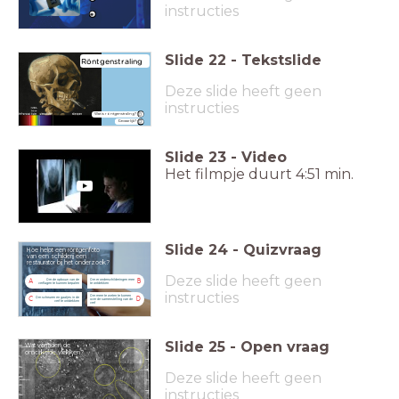
instructies
Slide
22
-
Tekstslide
Röntgenstraling
Deze slide heeft geen
instructies
Wat is röntgenstraling?
Gevaarlijk?
Slide
23
-
Video
Het filmpje duurt 4:51 min.
Slide
24
-
Quizvraag
Hoe helpt een röntgenfoto
van een schilderij een
restaurator bij het onderzoek?
Deze slide heeft geen
Om de opbouw van de
Om er onderschilderingen mee
A
B
verflagen te kunnen bepalen
te ontdekken
instructies
Om meer te weten te komen
Om scheuren en gaatjes in de
C
D
over de samenstelling van de
verf te ontdekken
verf
Slide
25
-
Open vraag
Wat verraden de
omcirkelde vlekken?
Deze slide heeft geen
instructies