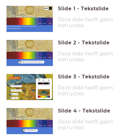
Slide
1
-
Tekstslide
Deze slide heeft geen
instructies
MASTERMINDS & MASTERPIECES
Het lichtspectrum
Slide
2
-
Tekstslide
Deze slide heeft geen
instructies
Wat voor soorten licht zijn er?
Slide
3
-
Tekstslide
Info vooraf
Deze slide heeft geen
Zichtbaar licht
Ultraviolet licht
instructies
Infrarood
Röntgen
Slide
4
-
Tekstslide
Deze slide heeft geen
instructies
Zichtbaar licht