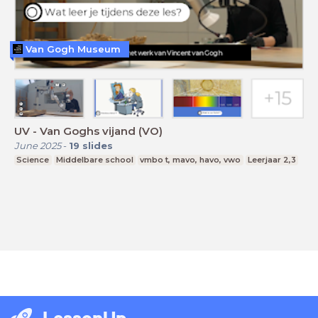
Van Gogh Museum
UV - Van Goghs vijand (VO)
June 2025
-
19
slides
Science
Middelbare school
vmbo t, mavo, havo, vwo
Leerjaar 2,3