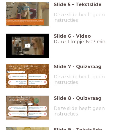
Slide
5
-
Tekstslide
Deze slide heeft geen
instructies
In het museum wordt bij het onderzoeken van Vincent van Goghs schilderijen
eerst heel goed gekeken met het blote oog en met verschillende microscopen.
Bekijk het filmpje op de volgende slide om te zien hoe dat gaat.
Slide
6
-
Video
Duur filmpje: 6:07 min.
Slide
7
-
Quizvraag
Wat kun je mét strijklicht (licht van opzij)
beter zien dan zónder?
Meerdere antwoorden mogelijk
Deze slide heeft geen
A
B
De barstjes in de verf
Ondertekeningen
instructies
Hoe dik Vincent
Dat het schilderij is
C
D
schilderde
verkleind
Slide
8
-
Quizvraag
Op welke manier ontstonden de
kratertjes in 'Korenveld onder
onweerslucht'?
Kratertje
Deze slide heeft geen
Doordat Vincent iets te grof te
Doordat dat het glas in de lijst te
A
B
werk is gegaan met zijn
dicht op het schilderij zat.
paletmes.
instructies
Doordat Vincent twee nog niet
Er waren insecten in de verf
C
D
helemaal droge schilderijen
gevlogen.
tegen elkaar zette.
Slide
9
-
Tekstslide