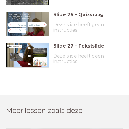
Slide
26
-
Quizvraag
Wat maakt het lastig om
een röntgenfoto van een
schilderij goed te lezen?
Deze slide heeft geen
De kleuren zijn totaal anders
De spijkers zorgen dat je het
A
B
dan in het echt
schilderij niet goed ziet
instructies
Je ziet alle lagen van het
C
schilderij op één beeld
Slide
27
-
Tekstslide
Wist jij trouwens...
Deze slide heeft geen
instructies
Meer lessen zoals deze