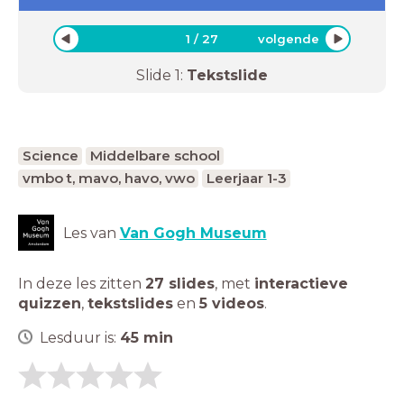
1
/
27
volgende
Slide
1
:
Tekstslide
Science
Middelbare school
vmbo t, mavo, havo, vwo
Leerjaar 1-3
Les van
Van Gogh Museum
In deze les zitten
27 slides
,
met
interactieve
quizzen
,
tekstslides
en
5 videos
.
Lesduur is:
45
min