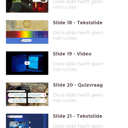
Deze slide heeft geen
instructies
Slide
18
-
Tekstslide
Deze slide heeft geen
instructies
UV straling
Slide
19
-
Video
Deze slide heeft geen
instructies
Slide
20
-
Quizvraag
Hoe helpt uv-licht de restaurator bij het
onderzoek?
Hij/zij kan er...
Meerdere antwoorden mogelijk
Deze slide heeft geen
het schoonmaakwerk
scheurtjes in de verf
A
B
mee controleren.
mee dichtsmelten.
instructies
de verf op Vincents
overschilderingen
C
D
werk mee bijkleuren.
mee ontdekken.
Slide
21
-
Tekstslide
Wist jij trouwens...
Deze slide heeft geen