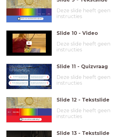
Deze slide heeft geen
instructies
Wat voor soorten licht zijn er?
Slide
10
-
Video
Deze slide heeft geen
instructies
Slide
11
-
Quizvraag
Welke verschillen zijn er tussen
de optische microscoop
en de hirox-microscoop?
Twee antwoorden zijn goed.
Deze slide heeft geen
De optische microscoop heeft
De optische microscoop kan tot
A
B
een heel andere kleur dan de
50 keer vergroten, de hirox
hirox-microscoop.
microscoop tot 2500 keer.
instructies
Met de optische microscoop kun
De optische microscoop moet je
C
D
je geen 3D-plaatjes maken, met
met twee mensen bedienen, de
de hirox-microscoop wel.
hirox-microscoop maar met één.
Slide
12
-
Tekstslide
Deze slide heeft geen
instructies
Wat is infraroodstraling?
Slide
13
-
Tekstslide