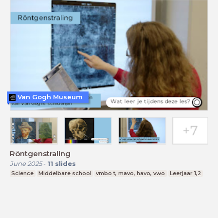
Van Gogh Museum
Röntgenstraling
June 2025
-
11
slides
Science
Middelbare school
vmbo t, mavo, havo, vwo
Leerjaar 1,2