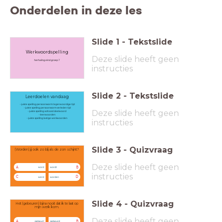
Onderdelen in deze les
Slide
1
-
Tekstslide
Werkwoordspelling
Deze slide heeft geen
herhaling eind groep 7
instructies
Slide
2
-
Tekstslide
Leerdoelen vandaag
- juiste spelling persoonsvorm tegenwoordige tijd
- juiste spelling persoonsvorm verleden tijd
Deze slide heeft geen
- juiste spelling voltooid deelwoord
- leenwoorden
- juiste spelling lastige werkwoorden
instructies
Slide
3
-
Quizvraag
(Worden) jij ook zo blij als de zon schijnt?
Deze slide heeft geen
A
B
word
wordt
instructies
C
D
werd
worden
Slide
4
-
Quizvraag
Het (gebeuren) bijna nooit dat ik te laat op
mijn werk kom.
Deze slide heeft geen
A
B
gebeurt
gebeurd