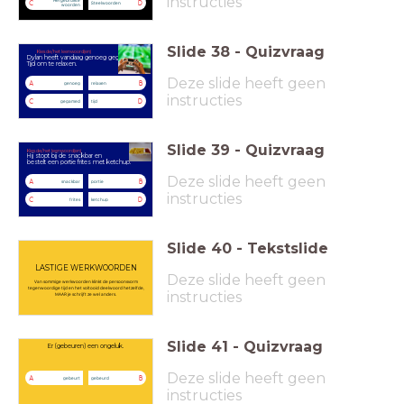
instructies
Hergebruikte
C
D
Steelwoorden
woorden
Slide
38
-
Quizvraag
Kies de/het leenwoord(en)
Dylan heeft vandaag genoeg gegamed.
Tijd om te relaxen.
Deze slide heeft geen
A
B
genoeg
relaxen
instructies
C
D
gegamed
tijd
Slide
39
-
Quizvraag
Kies de/het leenwoord(en)
Hij stopt bij de snackbar en
bestelt een portie frites met ketchup.
Deze slide heeft geen
A
B
snackbar
portie
instructies
C
D
frites
ketchup
Slide
40
-
Tekstslide
LASTIGE WERKWOORDEN
Deze slide heeft geen
Van sommige werkwoorden klinkt de persoonsvorm
tegenwoordige tijd en het voltooid deelwoord hetzelfde,
instructies
MAAR je schrijft ze wel anders.
Slide
41
-
Quizvraag
Er (gebeuren) een ongeluk.
Deze slide heeft geen
A
B
gebeurt
gebeurd
instructies