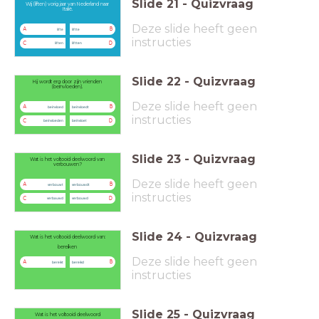
Slide
21
-
Quizvraag
Wij (liften) vorig jaar van Nederland naar
Italië.
Deze slide heeft geen
A
B
lifte
liftte
instructies
C
D
liften
liftten
Slide
22
-
Quizvraag
Hij wordt erg door zijn vrienden
(beïnvloeden).
Deze slide heeft geen
A
B
beïnvloed
beïnvloedt
instructies
C
D
beïnvloeden
beïnvloet
Slide
23
-
Quizvraag
Wat is het voltooid deelwoord van
verbouwen?
Deze slide heeft geen
A
B
verbouwt
verbouwdt
instructies
C
D
verbauwd
verbouwd
Slide
24
-
Quizvraag
Wat is het voltooid deelwoord van:
bereiken
Deze slide heeft geen
A
B
bereikt
bereikd
instructies
Slide
25
-
Quizvraag
Wat is het voltooid deelwoord