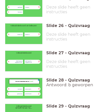
Deze slide heeft geen
A
B
gefietst
fietsen
instructies
C
fietsten
Slide
26
-
Quizvraag
Voltooid deelwoord van bekeuren
Deze slide heeft geen
A
B
bekeurd
bekeurt
instructies
Slide
27
-
Quizvraag
Voltooid deelwoord
Deze slide heeft geen
Het hout is
Het hout is
A
B
opgebrandt.
opgebrand.
instructies
Slide
28
-
Quizvraag
Wat is het voltooid deelwoord van
werpen
?
Antwoord: b geworpen
A
B
worpen
geworpen
C
D
gewerpt
gewierpen
Slide
29
-
Quizvraag
Voltooid deelwoord
Zij heeft het aan mij .....