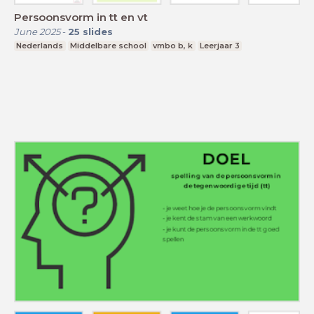
Persoonsvorm in tt en vt
June 2025
-
25
slides
Nederlands
Middelbare school
vmbo b, k
Leerjaar 3