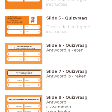
instructies
Slide
5
-
Quizvraag
Het meisje _____
(vinden) de jongens
vervelend.
-Tegenwoordige tijd-
Deze slide heeft geen
A
B
vint
vindt
instructies
C
D
vind
vinden
Slide
6
-
Quizvraag
eten (tegenwoordige tijd)
De kinderen...............hun lunch snel op.
Antwoord: a - eten
A
B
eten
eet
C
D
aten
at
Slide
7
-
Quizvraag
rekenen (tegenwoordige tijd)
Ik...........de moeilijke som uit.
Antwoord: b - reken
A
B
rekenen
reken
C
D
rekent
rekende
Slide
8
-
Quizvraag
Welke werkwoorden staan in de tegenwoordige tijd?
Antwoord:
a zwemmen
A
B
Zwemmen
Verdwalen
b verdwalen
C
D
Fietsten
Kneedden