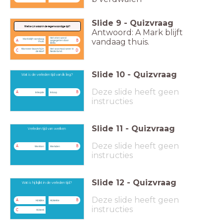
Slide
9
-
Quizvraag
Welke zin staat in de tegenwoordige tijd?
Antwoord: A Mark blijft
Het eten werd
vandaag thuis.
Mark blijft vandaag
A
B
opgegeten door
thuis.
Bello.
Wanneer kwam hij in
Het was mooi weer in
C
D
de klas?
Nederland.
Slide
10
-
Quizvraag
Wat is de verleden tijd van ik lieg?
Deze slide heeft geen
A
B
ik liegde
ik loog
instructies
Slide
11
-
Quizvraag
Verleden tijd van werken
Deze slide heeft geen
A
B
Werkten
Werkden
instructies
Slide
12
-
Quizvraag
Wat is hij kijkt in de verleden tijd?
Deze slide heeft geen
A
B
Hij kijkte
Hij kiekte
instructies
C
Hij keek