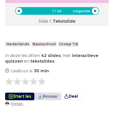
1
/
42
volgende
Slide
1
:
Tekstslide
Nederlands
Basisschool
Groep 7,8
In deze les zitten
42 slides
,
met
interactieve
quizzen
en
tekstslides
.
Lesduur is:
30
min
Start les
Bewaar
Deel
Printen