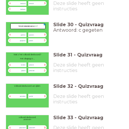
Deze slide heeft geen
A
B
beloofd
belooft
instructies
C
beloven
Slide
30
-
Quizvraag
Wat is het voltooid deelwoord van
eten
?
Antwoord: c gegeten
A
B
geëten
geaten
C
D
gegeten
geëet
Slide
31
-
Quizvraag
Wat is het voltooid deelwoord?
Het vliegtuig is ...
Deze slide heeft geen
A
B
landen
geland
instructies
C
D
gelant
gelande
Slide
32
-
Quizvraag
Voltooid deelwoord van rijden
Deze slide heeft geen
A
B
gereden
gerijd
instructies
Slide
33
-
Quizvraag
voltooid deelwoord
proeven
Deze slide heeft geen
A
B
geproefd
geproeft