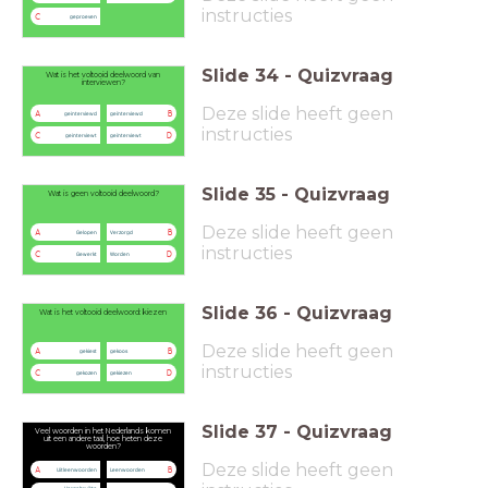
instructies
C
geproeven
Slide
34
-
Quizvraag
Wat is het voltooid deelwoord van
interviewen?
Deze slide heeft geen
A
B
geinterviewd
geïnterviewd
instructies
C
D
geinterviewt
geïnterviewt
Slide
35
-
Quizvraag
Wat is geen voltooid deelwoord?
Deze slide heeft geen
A
B
Gelopen
Verzorgd
instructies
C
D
Gewerkt
Worden
Slide
36
-
Quizvraag
Wat is het voltooid deelwoord: kiezen
Deze slide heeft geen
A
B
gekiest
gekoos
instructies
C
D
gekozen
gekiezen
Slide
37
-
Quizvraag
Veel woorden in het Nederlands komen
uit een andere taal, hoe heten deze
woorden?
Deze slide heeft geen
A
B
Uitleenwoorden
Leenwoorden