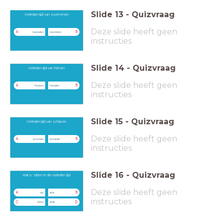
Slide
13
-
Quizvraag
Verleden tijd van zwemmen
Deze slide heeft geen
A
B
Zwemden
Zwommen
instructies
Slide
14
-
Quizvraag
Verleden tijd van fietsen
Deze slide heeft geen
A
B
Fietsten
Fietsden
instructies
Slide
15
-
Quizvraag
Verleden tijd van schrijven
Deze slide heeft geen
A
B
Schreven
Schrijfde
instructies
Slide
16
-
Quizvraag
Wat is 'zitten' in de verleden tijd
Deze slide heeft geen
A
B
zat
zitte
instructies
C
D
zaten
zitde