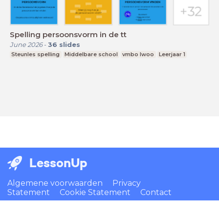
Spelling persoonsvorm in de tt
June 2026
-
36
slides
Steunles spelling
Middelbare school
vmbo lwoo
Leerjaar 1
LessonUp
Algemene voorwaarden
Privacy
Statement
Cookie Statement
Contact
Nederlands