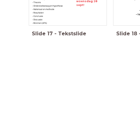
woensdag 28
- Theorie
sept!
- Onderzoeksvraag en hypothese
- Materiaal en methode
- Resultaten
- Ma
- Conclusie
- Discussie
- Bronnen (APA)
Slide
17
-
Tekstslide
Slide
18