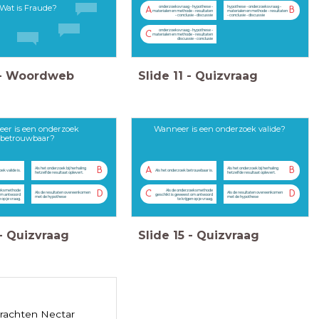
Wat is Fraude?
onderzoeksvraag - hypothese -
hypothese - onderzoeksvraag -
A
B
materialen en methode - resultaten
materialen en methode - resultaten
- conclusie - discussie
- conclusie - discussie
onderzoeksvraag - hypothese -
C
materialen en methode - resultaten
discussie - conclusie
-
Woordweb
Slide
11
-
Quizvraag
er is een onderzoek
Wanneer is een onderzoek valide?
betrouwbaar?
B
A
B
Als het onderzoek bij herhaling
Als het onderzoek bij herhaling
ek valide is.
Als het onderzoek betrouwbaar is.
hetzelfde resultaat oplevert.
hetzelfde resultaat oplevert.
oeksmethode
Als de onderzoeksmethode
D
C
D
Als de resultaten overeenkomen
Als de resultaten overeenkomen
om antwoord
geschikt is geweest om antwoord
met de hypothese
met de hypothese
n op je vraag.
te krijgen op je vraag.
-
Quizvraag
Slide
15
-
Quizvraag
rachten Nectar