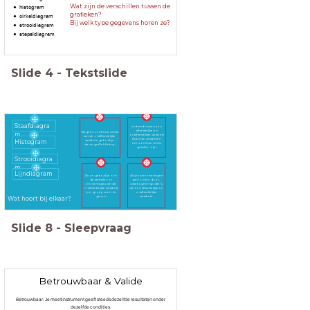
Wat zijn de verschillen tussen de
histogram
grafieken?
cirkeldiagram
Bij welk type gegevens horen ze?
strooidiagram
stapeldiagram
Slide
4
-
Tekstslide
Staafdiagra
verband tussen een
afhankelijke en
Bij geen continue reeks
m
onafhankelijke variabele
van de onafhankelijke
als beide variabelen
variabele gebruik je
Histogram
een coninue reeks
deze grafiek.&nbsp;
getallen zijn.
Strooidiagra
m
Lijndiagram
Deze gebruik je om
Als je twee metingen
de aantallen of
aan 1 object doet,
percentages van de
waarbij geen sprake is
onafhankelijke variabele
van een afhankelijke en
per groep weer te
onafhankelijke
geven.
variabele.
Wat hoort bij elkaar?
Slide
8
-
Sleepvraag
Betrouwbaar & Valide
Betrouwbaar: Je meetinstrument geeft steeds dezelfde resultaten onder
dezelfde condities.