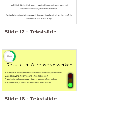
Validiteit: De juistheid of accuraatheid van metingen. Meet het
meetinstrument hetgeen het moet meten?
Zelfs als je meting betrouwbaar is (je meet steeds hetzelfde), dan hoeft de
meting nog niet valide te zijn.
Slide
12
-
Tekstslide
timer
20:00
Resultaten Osmose verwerken
1. Plaats alle meetresultaten in het bestand Resultaten Osmose
2. Bereken verschillen voor/na en gemiddelden
3. Welke type diagram past bij deze gegevens? --> Maken
4. Hoe verwerk je de resultaten correct in je verslag?
Slide
16
-
Tekstslide