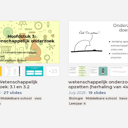
Wetenschappelijk
wetenschappelijk onderzo
ek: 3.1 en 3.2
opzetten (herhaling van 4V
5
-
27
slides
July 2025
-
19
slides
Middelbare school
vwo
Biologie
Middelbare school
havo
4
Leerjaar 4