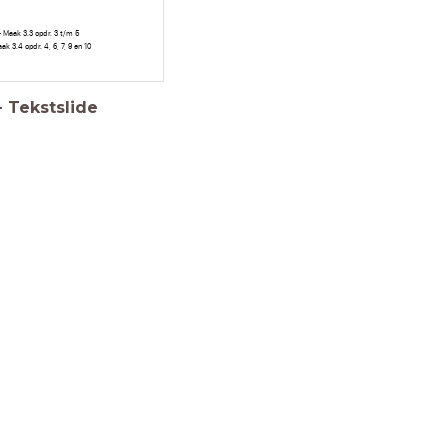
- Maak 3.3 opdr. 3 t/m 5
ak 3.4 opdr. 4, 6, 7, 9 en 10
-
Tekstslide