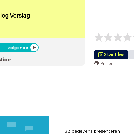
leg Verslag
volgende
Start les
slide
Printen
3.3 gegevens presenteren