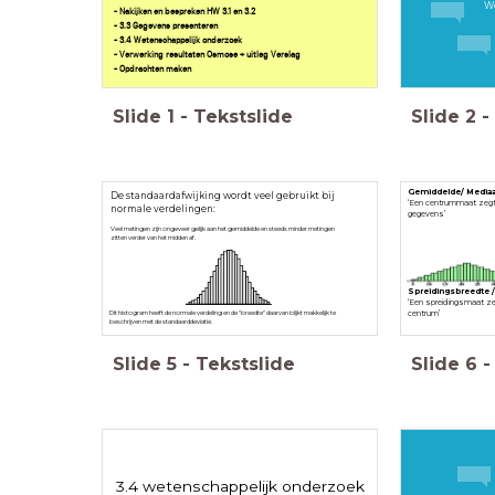
We
- Nakijken en bespreken HW 3.1 en 3.2
- 3.3 Gegevens presenteren
- 3.4 Wetenschappelijk onderzoek
- Verwerking resultaten Osmose + uitleg Verslag
- Opdrachten maken
Slide
1
-
Tekstslide
Slide
2
-
Gemiddelde/ Media
De standaardafwijking wordt veel gebruikt bij
‘Een centrummaat zegt 
normale verdelingen:
gegevens’
Veel metingen zijn ongeveer gelijk aan het gemiddelde en steeds minder metingen
zitten verder van het midden af.
Spreidingsbreedte /
‘Een spreidingsmaat z
centrum’
Dit histogram heeft de normale verdeling en de "breedte" daarvan blijkt makkelijk te
beschrijven met de standaarddeviatie.
Slide
5
-
Tekstslide
Slide
6
-
3.4 wetenschappelijk onderzoek