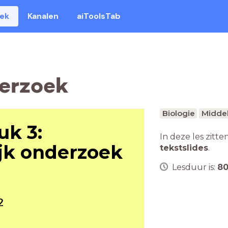
eek
Kanalen
aiToolsTab
derzoek
Biologie
Middel
uk 3:
In deze les zitte
jk onderzoek
tekstslides
.
Lesduur is:
8
2