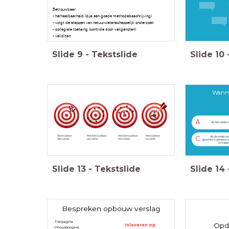
Betrouwbaar:
- herhaalbaarheid (dus een goede methodebeschrijving)
- volgt de stappen van natuurwetenschappelijk onderzoek
- collegiale toetsing (controle door vakgenoten)
- validiteit
Slide
9
-
Tekstslide
Slide
10
Wanne
A
Als het onderzo
Als de onderz
C
geschikt is geweest 
te krijge
Slide
13
-
Tekstslide
Slide
14
Bespreken opbouw verslag
- Titelpagina
Opd
Inleveren op
- Inhoudsopgave