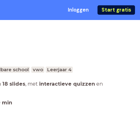
Inloggen
Start gratis
bare school
vwo
Leerjaar 4
n
18 slides
,
met
interactieve quizzen
en
0
min