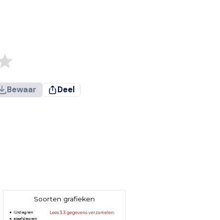
Bewaar
Deel
Soorten grafieken
lijndiagram
Lees 3.3 gegevens verzamelen:
staafdiagram