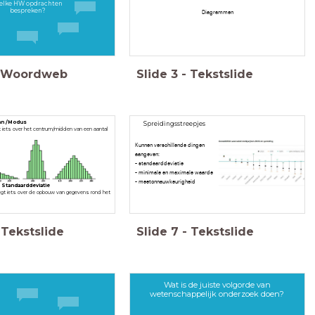
lke HW opdrachten
bespreken?
Diagrammen
Woordweb
Slide
3
-
Tekstslide
an /Modus
Spreidingsstreepjes
iets over het centrum/midden van een aantal
Kunnen verschillende dingen
aangeven:
- standaarddeviatie
- minimale en maximale waarde
- meetonnauwkeurigheid
 Standaarddeviatie
egt iets
over de opbouw van gegevens rond het
Tekstslide
Slide
7
-
Tekstslide
Wat is de juiste volgorde van
wetenschappelijk onderzoek doen?