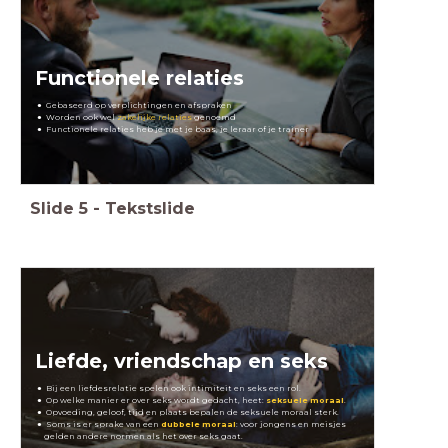
Functionele relaties
Gebaseerd op verplichtingen en afspraken
Worden ook wel
zakelijke relaties
genoemd
Functionele relaties heb je met je baas, je leraar of je trainer
Slide
5
-
Tekstslide
Liefde, vriendschap en seks
Bij een liefdesrelatie spelen ook intimiteit en seks een rol.
Op welke manier er over seks wordt gedacht, heet:
seksuele moraal
.
Opvoeding, geloof, tijd en plaats bepalen de seksuele moraal sterk.
Soms is er sprake van een
dubbele moraal
: voor jongens en meisjes
gelden andere normen als het over seks gaat.