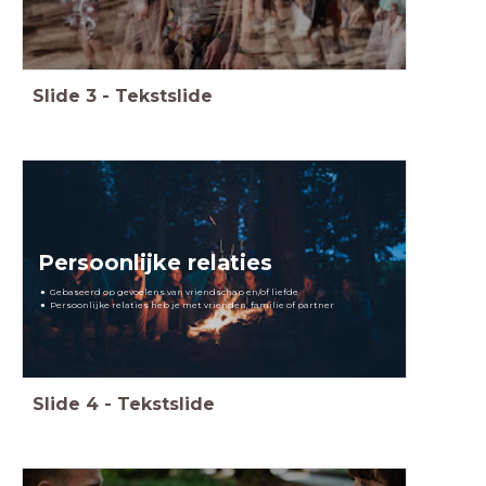
Slide
3
-
Tekstslide
Persoonlijke relaties
Gebaseerd op gevoelens van vriendschap en/of liefde
Persoonlijke relaties heb je met vrienden, familie of partner
Slide
4
-
Tekstslide