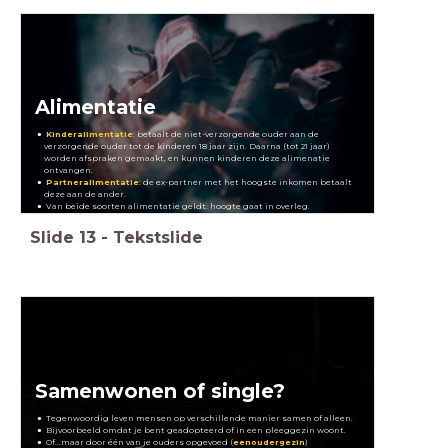
Alimentatie
Kinderalimentatie
: betaalt de niet-verzorgende ouder aan de
verzorgende ouder tot de kinderen 18 jaar zijn. Daarna (tot 21 jaar)
worden afspraken gemaakt, en kunnen kinderen deze alimenatie
ontvangen.
Partneralimentatie
: de ex-partner met het hoogste inkomen betaalt
deze aan de ander.
Van beide soorten alimentatie geldt: hoogte gaat in overleg.
Slide
13
-
Tekstslide
Samenwonen of single?
Tegenwoordig leven mensen op verschillende manier samen of alleen.
Bijvoorbeeld omdat je bent geadopteerd of in een pleeggezin woont.
Of...maar door één van je ouders opgevoed (
eenoudergezin
)