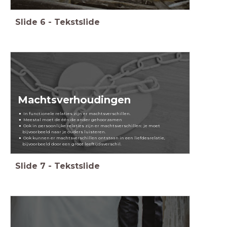
Slide
6
-
Tekstslide
Machtsverhoudingen
In functionele relaties zijn er machtsverschillen.
Meestal moet de één de ander gehoorzamen
Ook in persoonlijke relaties zijn er machtsverschillen: je moet
bijvoorbeeld naar je ouders luisteren.
Ook kunnen er machtsverschillen ontstaan in een liefdesrelatie,
bijvoorbeeld door een groot leeftijdsverschil.
Slide
7
-
Tekstslide