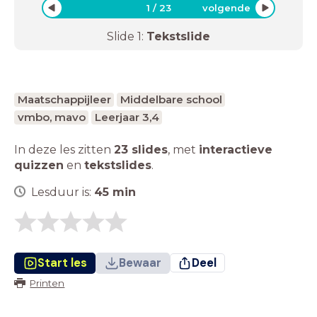
1
/
23
volgende
Slide
1
:
Tekstslide
Maatschappijleer
Middelbare school
vmbo, mavo
Leerjaar 3,4
In deze les zitten
23 slides
,
met
interactieve
quizzen
en
tekstslides
.
Lesduur is:
45
min
Start les
Bewaar
Deel
Printen