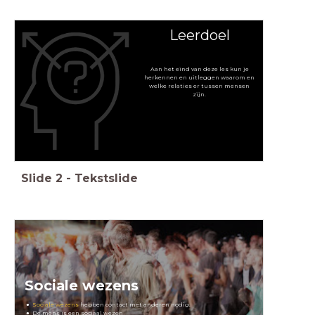
Leerdoel
Aan het eind van deze les kun je
herkennen en uitleggen waarom en
welke relaties er tussen mensen
zijn.
Slide
2
-
Tekstslide
Sociale wezens
Sociale wezens
hebben contact met anderen nodig.
De mens is een sociaal wezen