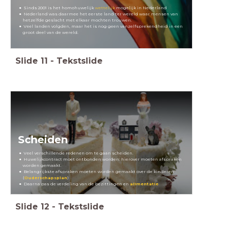
Sinds 2001 is het homohuwelijk
wettelijk
mogelijk in Nederland
Nederland was daarmee het eerste land ter wereld waar mensen van
hetzelfde geslacht met elkaar mochten trouwen.
Veel landen volgden, maar het is nog geen vanzelfsprekendheid in een
groot deel van de wereld.
Slide
11
-
Tekstslide
Scheiden
Veel verschillende redenen om te gaan scheiden.
Huwelijkcontract moet ontbonden worden: hierover moeten afspraken
worden gemaakt.
Belangrijkste afspraken moeten worden gemaakt over de kinderen
(
Ouderschapsplan
)
Daarna pas de verdeling van de bezittingen en
alimentatie
Slide
12
-
Tekstslide