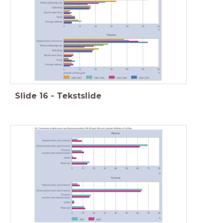
Slide
16
-
Tekstslide