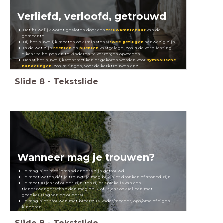
Verliefd, verloofd, getrouwd
Het huwelijk wordt gesloten door een
trouwambtenaar
van de
gemeente.
Bij het huwelijk moeten ook (minstens)
twee
getuigen
aanwezig zijn.
In de wet zijn
rechten
en
plichten
vastgelegd, zoals de verplichting
elkaar te helpen en te kinderen te verzorgen opvoeden.
Naast het huwelijkscontract kan er gekozen worden voor
symbolische
handelingen
, zoals: ringen, voor de kerk trouwen enz.
Slide
8
-
Tekstslide
Wanneer mag je trouwen?
Je mag niet met iemand anders zijn getrouwd.
Je moet weten dát je trouwt: je mag bijv. niet dronken of stoned zijn.
Je moet 18 jaar of ouder zijn, tenzij er sprake is van een
tienerzwangerschap dan mag op 16 of 17 jaar ook (alleen met
goedkeuring van de ouders)
Je mag niet trouwen met broer/zus, vader/moeder, opa/oma of eigen
kinderen
Slide
9
-
Tekstslide