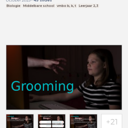
October 2025
-
45
slides
Biologie
Middelbare school
vmbo b, k, t
Leerjaar 2,3