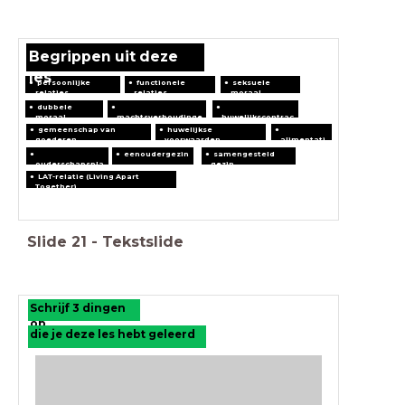
Begrippen uit deze
les
persoonlijke
functionele
seksuele
relaties
relaties
moraal
dubbele
moraal
machtsverhoudinge
huwelijkscontrac
n
t
gemeenschap van
huwelijkse
goederen
voorwaarden
alimentati
e
eenoudergezin
samengesteld
ouderschapspla
gezin
n
LAT-relatie (Living Apart
Together)
Slide
21
-
Tekstslide
Schrijf 3 dingen
op
die je deze les hebt geleerd