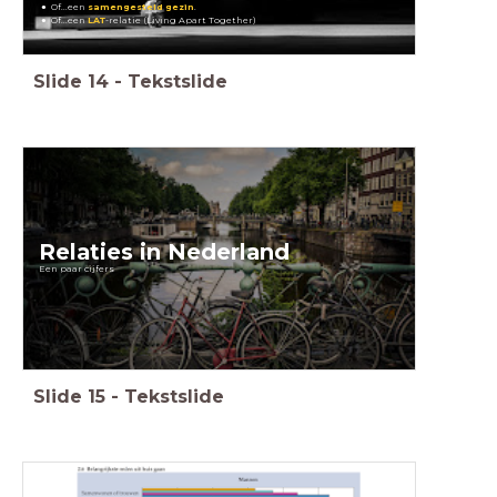
Of...een
samengesteld
gezin
.
Of...een
LAT
-relatie (Living Apart Together)
Slide
14
-
Tekstslide
Relaties in Nederland
Een paar cijfers
Slide
15
-
Tekstslide