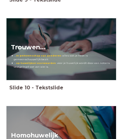
Trouwen...
...
in gemeenschap van goederen
: alles wat je hebt is
gemeenschappelijk bezit
...
op huwelijkse voorwaarden
: voor je huwelijk wordt door een notaris
vastgelegd wat van wie is.
Slide
10
-
Tekstslide
Homohuwelijk