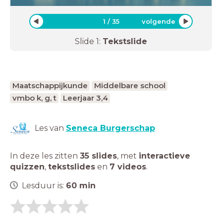
1
/
35
volgende
Slide
1
:
Tekstslide
Maatschappijkunde
Middelbare school
vmbo k, g, t
Leerjaar 3,4
Les van
Seneca Burgerschap
In deze les zitten
35 slides
,
met
interactieve
quizzen
,
tekstslides
en
7 videos
.
Lesduur is:
60
min