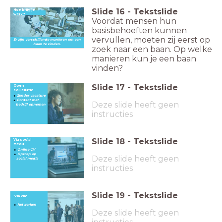
Slide
16
-
Tekstslide
Hoe krijg je
werk?
Voordat mensen hun
basisbehoeften kunnen
vervullen, moeten zij eerst op
Er zijn verschillende manieren om een
baan te vinden.
zoek naar een baan. Op welke
manieren kun je een baan
vinden?
Slide
17
-
Tekstslide
Open
sollicitatie
Zonder vacature
Contact met
Deze slide heeft geen
bedrijf opnemen
instructies
Slide
18
-
Tekstslide
Via social
media
Online CV
Oproep op
Deze slide heeft geen
social media
instructies
Slide
19
-
Tekstslide
'Via via'
Netwerken
Deze slide heeft geen