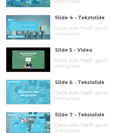
instructies
Slide
4
-
Tekstslide
Ik leer...
wat werk is
wat het verschil is tussen betaald en
Deze slide heeft geen
onbetaald werk
6 manieren om aan werk te komen
instructies
Wat leer ik deze les?
Slide
5
-
Video
Deze slide heeft geen
instructies
Slide
6
-
Tekstslide
Werk/arbei
d
Deze slide heeft geen
Iets nuttigs doen
voor anderen.
instructies
Slide
7
-
Tekstslide
Betaalde en onbetaalde arbeid
Betaalde
Onbetaalde
arbeid
arbeid
Deze slide heeft geen
Wel
betaald
Niet
betaald
Opleiding (soms)
Voor anderen/
nodig
v
rijwilligerswerk
instructies
Voorbeelden:
Voorbeelden: team
leerkracht of
coachen of ouderen
krantenbezorger
bezoeken