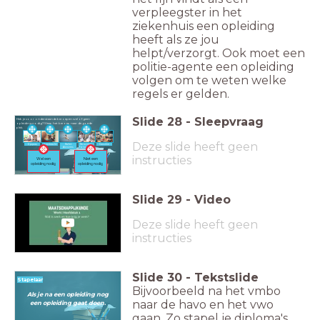
verpleegster in het
ziekenhuis een opleiding
heeft als ze jou
helpt/verzorgt. Ook moet een
politie-agente een opleiding
volgen om te weten welke
regels er gelden.
Slide
28
-
Sleepvraag
Heb je voor onderstaande beroepen wel of geen
opleiding nodig? Sleep het beroep naar de goede
plek.
Deze slide heeft geen
Beroeps-
Oppas
Leerkracht
Cassière
Ballet
fotograaf
danseres
instructies
Wel een
Niet een
opleiding nodig
opleiding nodig
Slide
29
-
Video
Deze slide heeft geen
instructies
Slide
30
-
Tekstslide
Stapelaar
Bijvoorbeeld na het vmbo
Als je na een opleiding nog
naar de havo en het vwo
een opleiding gaat doen.
gaan. Zo stapel je diploma's.