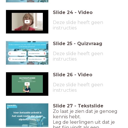
Slide
24
-
Video
Deze slide heeft geen
instructies
Slide
25
-
Quizvraag
Welke manieren voor het vinden van een baan werden in het filmpje genoemd?
Welke manieren voor het vinden van een baan werden
in het filmpje genoemd?
Deze slide heeft geen
A
B
'Via via'
Via advertenties
instructies
C
D
Via open sollicitaties
Via uitzendbureaus
Slide
26
-
Video
Deze slide heeft geen
instructies
Slide
27
-
Tekstslide
Opleidin
g
Zo laat je zien dat je genoeg
Voor betaalde arbeid is
kennis hebt.
het vaak nodig dat je een
diploma hebt.
Leg de leerlingen uit dat je
het fijn vindt als een