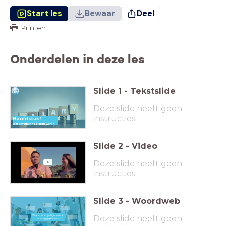
Start les
Bewaar
Deel
Printen
Onderdelen in deze les
Slide
1
-
Tekstslide
Deze slide heeft geen
instructies
Hoofdstuk 1
Wat is werk en hoe krijg je werk?
Slide
2
-
Video
Deze slide heeft geen
instructies
Slide
3
-
Woordweb
Deze slide heeft geen
Wat voor vrijwilligerswerk
doe jij?
Wat voor vrijwilligerswerk doe jij?