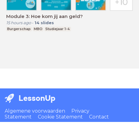
Module 3: Hoe kom jij aan geld?
15 hours ago
-
14
slides
Burgerschap
MBO
Studiejaar 1-4
LessonUp
Algemene voorwaarden
Privacy
Statement
Cookie Statement
Contact
Nederlands