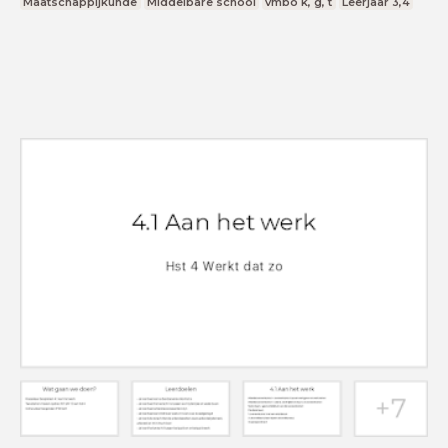
Maatschappijkunde
Middelbare school
vmbo k, g, t
Leerjaar 3,4