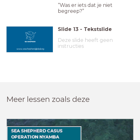
“Was er iets dat je niet
begreep?”
Slide
13
-
Tekstslide
Deze slide heeft geen
instructies
www.seashepherdglobal.org
Meer lessen zoals deze