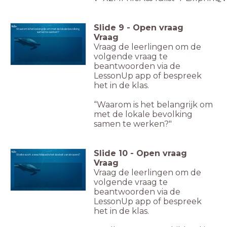
Slide
9
-
Open vraag
Waarom is het belangrijk om met de lokale bevolking
samen te werken?
Vraag
Vraag de leerlingen om de
volgende vraag te
beantwoorden via de
LessonUp app of bespreek
het in de klas.
“Waarom is het belangrijk om
met de lokale bevolking
samen te werken?"
Slide
10
-
Open vraag
Welke soort zeeschildpad is het doelwit van stropers?
Vraag
Vraag de leerlingen om de
volgende vraag te
beantwoorden via de
LessonUp app of bespreek
het in de klas.