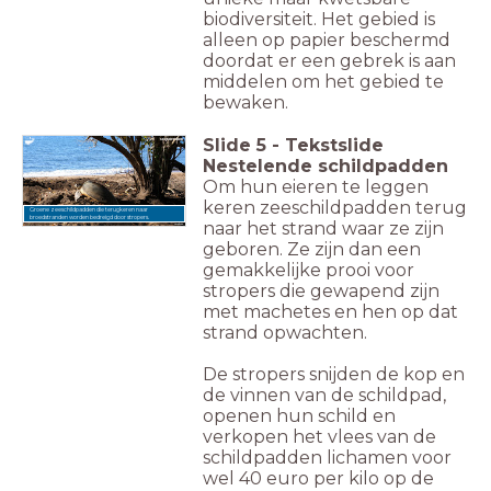
biodiversiteit. Het gebied is
alleen op papier beschermd
doordat er een gebrek is aan
middelen om het gebied te
bewaken.
Slide
5
-
Tekstslide
Nestelende schildpadden
Om hun eieren te leggen
keren zeeschildpadden terug
Groene zeeschildpadden die terugkeren naar
broedstranden worden bedreigd door stropers.
naar het strand waar ze zijn
geboren. Ze zijn dan een
gemakkelijke prooi voor
stropers die gewapend zijn
met machetes en hen op dat
strand opwachten.
De stropers snijden de kop en
de vinnen van de schildpad,
openen hun schild en
verkopen het vlees van de
schildpadden lichamen voor
wel 40 euro per kilo op de