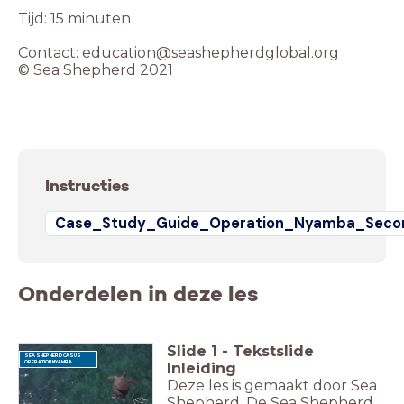
Tijd: 15 minuten
Contact: education@seashepherdglobal.org
© Sea Shepherd 2021
Instructies
Case_Study_Guide_Operation_Nyamba_Secon
Onderdelen in deze les
Slide
1
-
Tekstslide
SEA SHEPHERD CASUS
OPERATION NYAMBA
Inleiding
Deze les is gemaakt door Sea
Shepherd. De Sea Shepherd