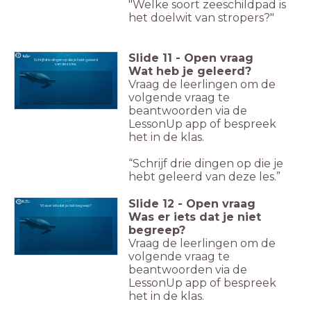
"Welke soort zeeschildpad is
het doelwit van stropers?"
Slide
11
-
Open vraag
Schrijf drie dingen op die je hebt geleerd
van deze les.
Wat heb je geleerd?
Vraag de leerlingen om de
volgende vraag te
beantwoorden via de
LessonUp app of bespreek
het in de klas.
“Schrijf drie dingen op die je
hebt geleerd van deze les.”
Slide
12
-
Open vraag
Was er iets dat je niet begreep?
Was er iets dat je niet
begreep?
Vraag de leerlingen om de
volgende vraag te
beantwoorden via de
LessonUp app of bespreek
het in de klas.