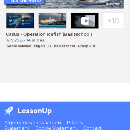
SEA SHEPHERD
Casus - Operation Icefish (Basisschool)
July 2022
-
14
slides
Social science
Engels
+1
Basisschool
Groep 5-8
LessonUp
Algemene voorwaarden
Privacy
Statement
Cookie Statement
Contact