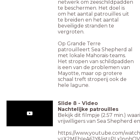
netwerk om zeeschildpadden
te beschermen.
Het doel is
om het aantal patrouilles uit
te breiden en het aantal
beveiligde stranden te
vergroten.
Op Grande Terre
patrouilleert Sea Shepherd al
met lokale Mahorais-teams.
Het stropen van schildpadden
is een van de problemen van
Mayotte, maar op grotere
schaal treft stroperij ook de
hele lagune.
Slide
8
-
Video
Nachtelijke patrouilles
Bekijk dit filmpje (2.57 min.) waa
vrijwilligers van Sea Shepherd e
https://www.youtube.com/watch
v=X2MFhIeA6JY&list=PLx1pn