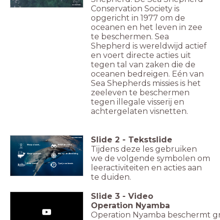
Conservation Society is
opgericht in 1977 om de
oceanen en het leven in zee
te beschermen. Sea
Shepherd is wereldwijd actief
en voert directe acties uit
tegen tal van zaken die de
oceanen bedreigen. Eén van
Sea Shepherds missies is het
zeeleven te beschermen
tegen illegale visserij en
achtergelaten visnetten.
Slide
2
-
Tekstslide
Wat je al weet...
Bekijk de video
Tijdens deze les gebruiken
Wat je gaat leren...
Klik op de afbeelding
we de volgende symbolen om
Actie vereist!
Test jouw kennis
leeractiviteiten en acties aan
te duiden.
Slide
3
-
Video
Operation Nyamba
Operation Nyamba beschermt gr