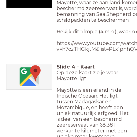
Mayotte, waar ze aan land komen
beschermd zeereservaat is, wor
bemanning van Sea Shepherd pat
schildpadden te beschermen.
Bekijk dit filmpje (4 min.), waari
https://www.youtube.com/watch
v=h7czTHGkjtM&list=PLx1pn
Slide
4
-
Kaart
Op deze kaart zie je waar
Mayotte ligt
.
Mayotte is een eiland in de
Indische Oceaan. Het ligt
tussen Madagaskar en
Mozambique, en heeft een
uniek natuurlijk erfgoed. Het
is deel van een beschermd
zeereservaat van 68.381
vierkante kilometer met een
unieke maar kwetsbare