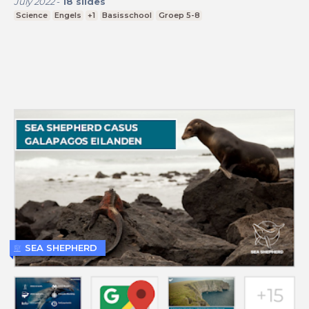
July 2022
-
18
slides
Science
Engels
+1
Basisschool
Groep 5-8
SEA SHEPHERD