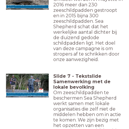
2016 meer dan 230
Jaarlijks worden honderden zeeschildpadden door stropers
gestroopt.
zeeschildpadden gestroopt
en in 2015 bijna 300
zeeschildpadden.
Sea
Shepherd schat dat het
werkelijke aantal dichter bij
de duizend gedode
schildpadden ligt.
Het doel
van deze campagne is om
stropers af te schrikken door
onze aanwezigheid.
Slide
7
-
Tekstslide
Samenwerking met de
lokale bevolking
Om zeeschildpadden te
Samenwerken met de lokale bevolking om meer te patrouilleren
en bescherming voor groene zeeschildpadden te vergroten.
beschermen
Sea Shepherd
werkt samen met lokale
organisaties die zelf niet de
middelen hebben om in actie
te komen. We zijn bezig met
het opzetten van een