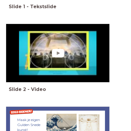
Slide
1
-
Tekstslide
Slide
2
-
Video
Maak je eigen
Gulden Snede
kunst!