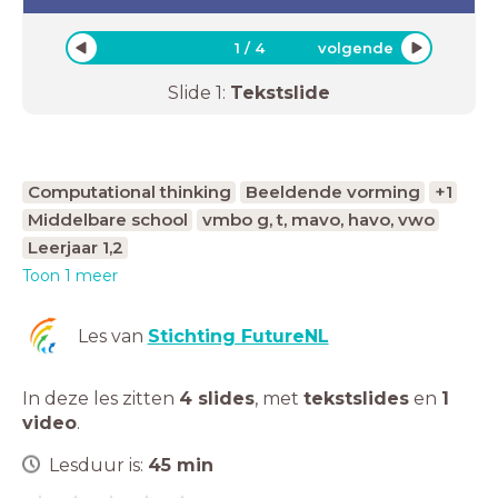
1
/
4
volgende
Slide
1
:
Tekstslide
Computational thinking
Beeldende vorming
+1
Middelbare school
vmbo g, t, mavo, havo, vwo
Leerjaar 1,2
Toon 1 meer
Les van
Stichting FutureNL
In deze les zitten
4 slides
,
met
tekstslides
en
1
video
.
Lesduur is:
45
min