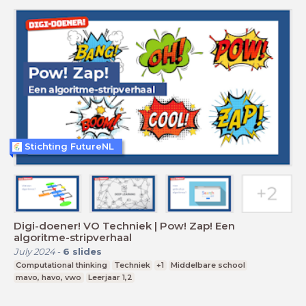
Stichting FutureNL
Digi-doener! VO Techniek | Pow! Zap! Een
algoritme-stripverhaal
July 2024
-
6
slides
Computational thinking
Techniek
+1
Middelbare school
mavo, havo, vwo
Leerjaar 1,2