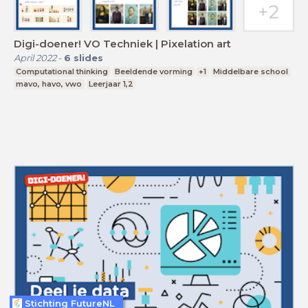
Digi-doener! VO Techniek | Pixelation art
April 2022
-
6
slides
Computational thinking
Beeldende vorming
+1
Middelbare school
mavo, havo, vwo
Leerjaar 1,2
Stichting FutureNL