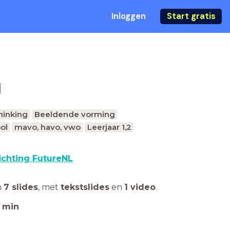
Inloggen
Start gratis
a
hinking
Beeldende vorming
ol
mavo, havo, vwo
Leerjaar 1,2
ichting FutureNL
n
7 slides
,
met
tekstslides
en
1 video
.
min