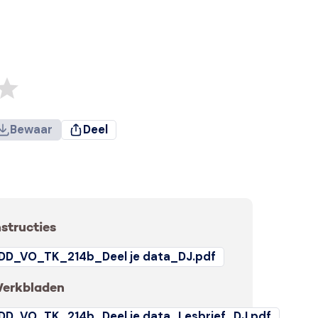
Bewaar
Deel
nstructies
DD_VO_TK_214b_Deel je data_DJ.pdf
erkbladen
DD_VO_TK_214b_Deel je data_Lesbrief_DJ.pdf