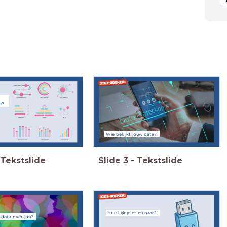
e?
Wie bekijkt jouw data?
Tekstslide
Slide
3
-
Tekstslide
Hoe kijk je er nu naar?
 data over jou?