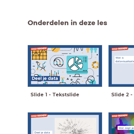
Onderdelen in deze les
Wat is
datavisualisati
Deel je data
Slide
1
-
Tekstslide
Slide
2
-
Wat zegt je
Deel je data