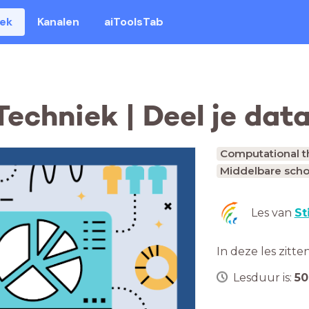
eek
Kanalen
aiToolsTab
echniek | Deel je dat
Computational t
Middelbare scho
Les van
St
In deze les zitte
Lesduur is:
50