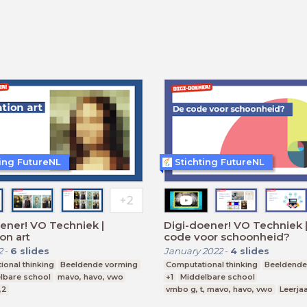
ting FutureNL
Stichting FutureNL
ener! VO Techniek |
Digi-doener! VO Techniek 
on art
code voor schoonheid?
2
-
6
slides
January 2022
-
4
slides
onal thinking
Beeldende vorming
Computational thinking
Beeldende
lbare school
mavo, havo, vwo
+1
Middelbare school
,2
vmbo g, t, mavo, havo, vwo
Leerjaa