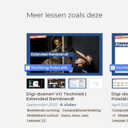
Meer lessen zoals deze
Stichting FutureNL
Stich
Digi-doener! VO Techniek |
Digi-do
Extended Rembrandt
Pixelati
September 2025
-
6
slides
April 202
Beeldende vorming
Computational thinking
Computati
Middelbare school
mavo, havo, vwo
+1
Midde
Leerjaar 1,2
Leerjaar 1