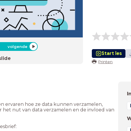
volgende
Start les
slide
Printen
I
 en ervaren hoe ze data kunnen verzamelen,
er het nut van data verzamelen en de invloed van
W
sbrief: