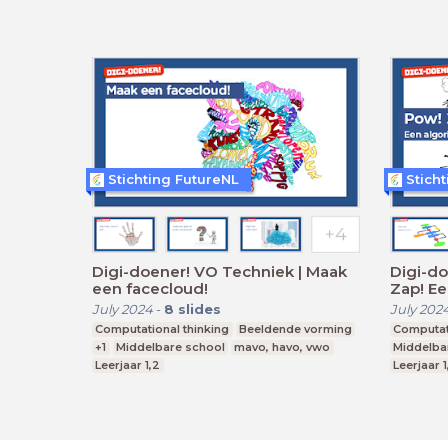
Stichting FutureNL
Stich
Digi-doener! VO Techniek | Maak
Digi-do
een facecloud!
Zap! Ee
July 2024
-
8
slides
July 202
Computational thinking
Beeldende vorming
Computati
+1
Middelbare school
mavo, havo, vwo
Middelba
Leerjaar 1,2
Leerjaar 1