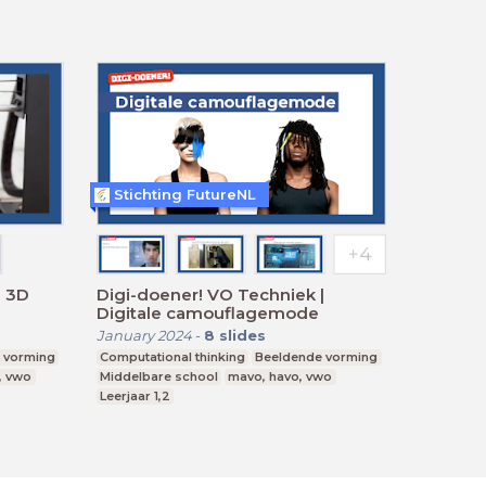
Stichting FutureNL
| 3D
Digi-doener! VO Techniek |
Digitale camouflagemode
January 2024
-
8
slides
 vorming
Computational thinking
Beeldende vorming
, vwo
Middelbare school
mavo, havo, vwo
Leerjaar 1,2