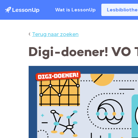
Wat is LessonUp
Lesbiblioth
‹
Terug naar zoeken
Digi-doener! VO T