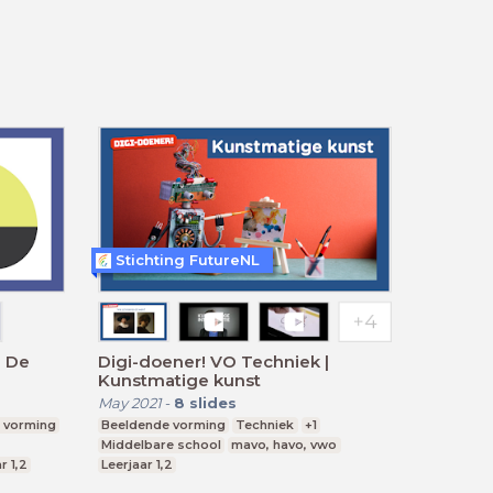
Stichting FutureNL
| De
Digi-doener! VO Techniek |
Kunstmatige kunst
May 2021
-
8
slides
 vorming
Beeldende vorming
Techniek
+1
Middelbare school
mavo, havo, vwo
r 1,2
Leerjaar 1,2