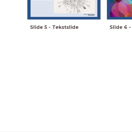
bron:
Dear Data
Slide
5
-
Tekstslide
Slide
6
-