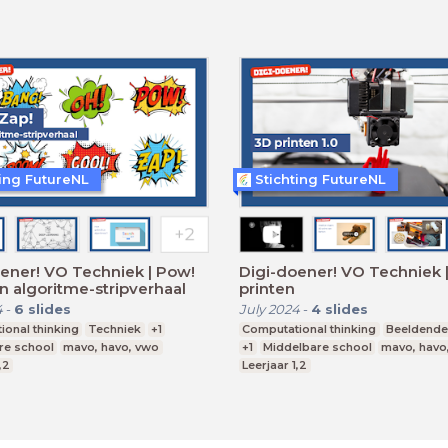
ting FutureNL
Stichting FutureNL
ener! VO Techniek | Pow!
Digi-doener! VO Techniek 
n algoritme-stripverhaal
printen
4
-
6
slides
July 2024
-
4
slides
onal thinking
Techniek
+1
Computational thinking
Beeldende
re school
mavo, havo, vwo
+1
Middelbare school
mavo, havo
,2
Leerjaar 1,2