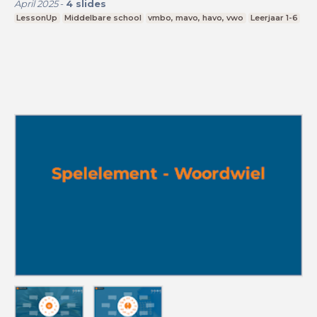
April 2025
-
4
slides
LessonUp
Middelbare school
vmbo, mavo, havo, vwo
Leerjaar 1-6