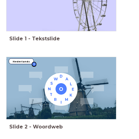
Slide
1
-
Tekstslide
Nederlands
i
D
W
A
S
L
O
N
E
T
K
R
M
I
Slide
2
-
Woordweb