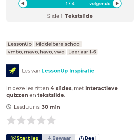
1
/
4
volgende
Slide
1
:
Tekstslide
LessonUp
Middelbare school
vmbo, mavo, havo, vwo
Leerjaar 1-6
Les van
LessonUp Inspiratie
In deze les zitten
4 slides
,
met
interactieve
quizzen
en
tekstslide
.
Lesduur is:
30
min
Start les
Bewaar
Deel