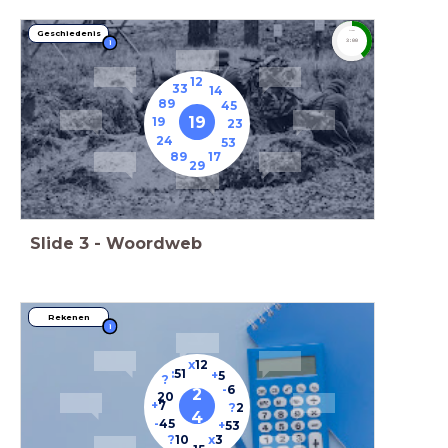
Geschiedenis
timer
3:00
i
12
33
14
89
45
19
19
23
24
53
89
17
29
Slide
3
-
Woordweb
Rekenen
i
x
12
:
51
+
5
?
-
6
2
20
+
7
?
2
4
-
45
+
53
?
10
x
3