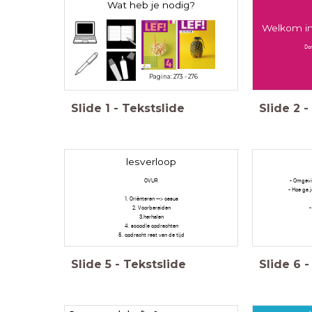
Wat heb je nodig?
Welkom in 
Do
Pagina: 273 - 276
Slide
1
-
Tekstslide
Slide
2
-
lesverloop
OVUR
- Omgevi
- Hoe ga
1. Oriënteren --> casus
2. Voorbereiden
-
3.herhalen
4. scoodle opdrachten
5. opdracht rest van de tijd
Slide
5
-
Tekstslide
Slide
6
-