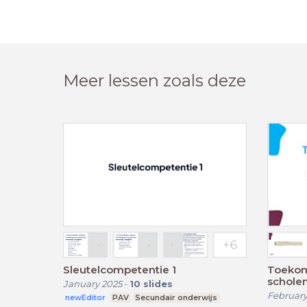
Meer lessen zoals deze
Sleutelcompetentie 1
Toekom
schole
January 2025
-
10
slides
February
newEditor
PAV
Secundair onderwijs