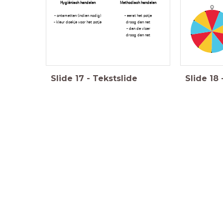
Hygiënisch handelen
Methodisch handelen
- ontsmetten (indien nodig)
- eerst het potje
- kleur doekje voor het potje
droog dan nat
- dan de vloer
droog dan nat
Slide
17
-
Tekstslide
Slide
18