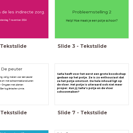
de les indirecte zorg.
Probleemstelling 2
nderdag 7 november 2024
Help! Hoe maak je een potje schoon?
Tekstslide
Slide
3
-
Tekstslide
De peuter
Safia heeft voor het eerst een grote boodschap
ng veilig maken voor een peuter
gedaan op het potje. Ze is zo enthousiast dat
 je om met schoonmaakproducten
ze het potje omstoot. De hele inhoud ligt op
- Omgaan met planten
de vloer. Het potje is uiteraard ook niet meer
proper. Kun jij Safia's potje en de vloer
 Een hygiënische ruimte.
schoonmaken?
Tekstslide
Slide
7
-
Tekstslide