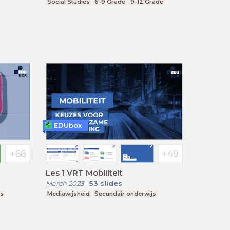
Social Studies
6-9 Grade
9-12 Grade
EDUbox
Les 1 VRT Mobiliteit
March 2023
-
53
slides
js
Mediawijsheid
Secundair onderwijs