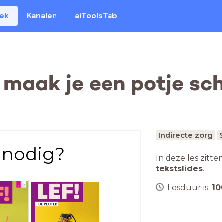
eek
Kanalen
aiToolsTab
 maak je een potje sc
Indirecte zorg
 nodig?
In deze les zitte
tekstslides
.
Lesduur is:
10