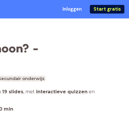
Inloggen
Start gratis
hoon? -
Secundair onderwijs
n
19 slides
,
met
interactieve quizzen
en
0
min