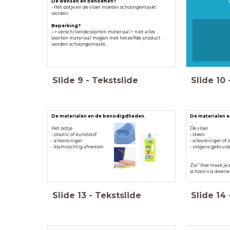
De wensen en behoeften?
- Het potje en de vloer moeten schoongemaakt
worden.
Beperking?
--> verschillende soorten materiaal = niet alles
soorten materiaal mogen met hetzelfde product
worden schoongemaakt.
Slide
9
-
Tekstslide
Slide
10
De materialen en de benodigdheden.
De materialen 
Het potje
De vloer
- plastic of kunststof
- steen
- allesreiniger
- allesreiniger of 
- klamvochtig afnemen
- volgens gebruik
Zie " Hoe maak je
schoon via dweile
Slide
13
-
Tekstslide
Slide
14