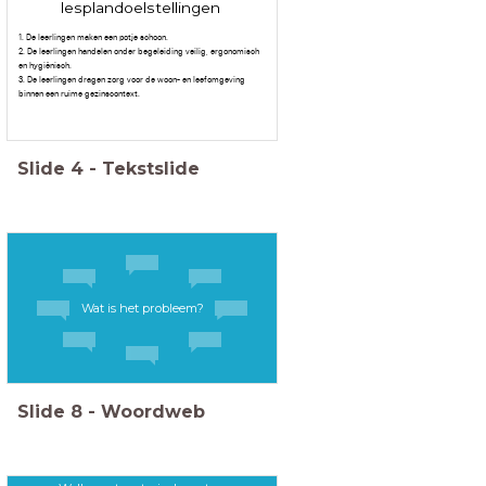
lesplandoelstellingen
1. De leerlingen maken een potje schoon.
2. De leerlingen handelen onder begeleiding veilig, ergonomisch
en hygiënisch.
3. De leerlingen dragen zorg voor de woon- en leefomgeving
binnen een ruime gezinscontext.
Slide
4
-
Tekstslide
Wat is het probleem?
Slide
8
-
Woordweb