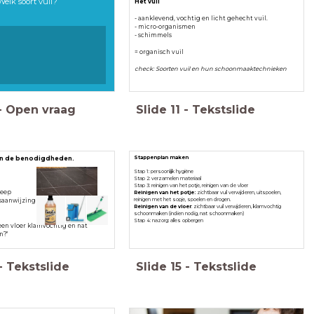
Welk soort vuil?
Het vuil
- aanklevend, vochtig en licht gehecht vuil.
- micro-organismen
- schimmels
= organisch vuil
check: Soorten vuil en hun schoonmaaktechnieken
-
Open vraag
Slide
11
-
Tekstslide
Stappenplan maken
en de benodigdheden.
Stap 1: persoonlijk hygiëne
Stap 2: verzamelen materiaal
Stap 3: reinigen van het potje, reinigen van de vloer
zeep
Reinigen van het potje:
zichtbaar vuil verwijderen, uitspoelen,
reinigen met het sopje, spoelen en drogen.
saanwijzing
Reinigen van de vloer
: zichtbaar vuil verwijderen, klamvochtig
schoonmaken (indien nodig, nat schoonmaken)
Stap 4: nazorg: alles opbergen
 een vloer klamvochtig en nat
n?"
-
Tekstslide
Slide
15
-
Tekstslide