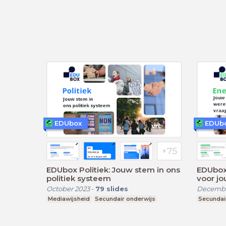
EDUbox
EDUb
EDUbox Politiek: Jouw stem in ons
EDUbox 
politiek systeem
voor jo
October 2023
-
79
slides
Decembe
Mediawijsheid
Secundair onderwijs
Secundai