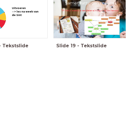
Samenvattingen maken
Uitvoeren
TIP: bekijk steeds je leerdoelen a/h begin van de thema's
--> les na week van
de Sint
-
Tekstslide
Slide
19
-
Tekstslide