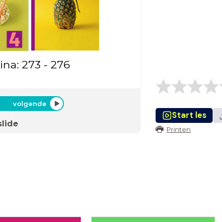
ina: 273 - 276
volgende
Start les
slide
Printen