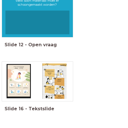
Welk soort materiaal moet er
schoongemaakt worden?
Slide
12
-
Open vraag
Slide
16
-
Tekstslide