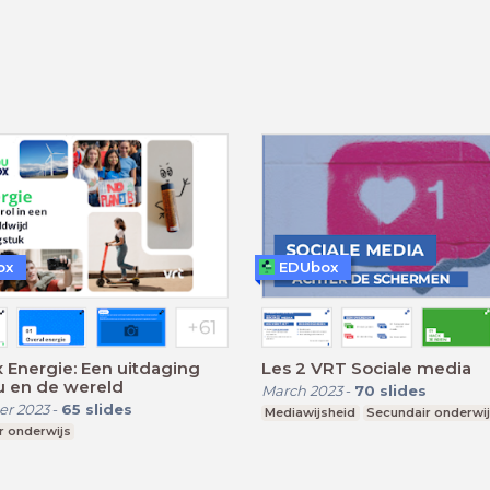
ox
EDUbox
Energie: Een uitdaging
Les 2 VRT Sociale media
u en de wereld
March 2023
-
70
slides
r 2023
-
65
slides
Mediawijsheid
Secundair onderwi
r onderwijs