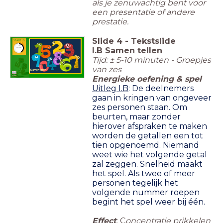
als je zenuwachtig bent voor
een presentatie of andere
prestatie.
Slide
4
-
Tekstslide
START I.B.
timer
I.B Samen tellen
10:00
Tijd: ± 5-10 minuten - Groepjes
van zes
Samen tellen
Energieke oefening & spel
Uitleg I.B
:
De deelnemers
gaan in kringen van ongeveer
zes personen staan. Om
beurten, maar zonder
hierover afspraken te maken
worden de getallen een tot
tien opgenoemd. Niemand
weet wie het volgende getal
zal zeggen. Snelheid maakt
het spel. Als twee of meer
personen tegelijk het
volgende nummer roepen
begint het spel weer bij één.
Effect
: C
oncentratie prikkelen