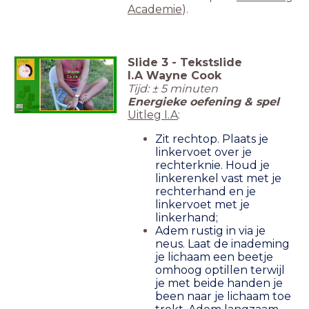
Academie
).
Slide
3
-
Tekstslide
START
I.A.
timer
I.A Wayne Cook
Wayne
5:00
Cook
Tijd: ± 5 minuten
Energieke oefening & spel
Uitleg I.A
:
Zit rechtop. Plaats je
linkervoet over je
rechterknie. Houd je
linkerenkel vast met je
rechterhand en je
linkervoet met je
linkerhand;
Adem rustig in via je
neus. Laat de inademing
je lichaam een beetje
omhoog optillen terwijl
je met beide handen je
been naar je lichaam toe