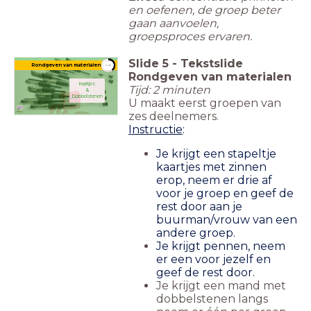
en oefenen, de groep beter
gaan aanvoelen,
groepsproces ervaren.
Slide
5
-
Tekstslide
timer
Rondgeven van materialen
2:00
Rondgeven van materialen
Kaartjes
Tijd: 2 minuten
&
Dobbelstenen
U maakt eerst groepen van
zes deelnemers.
Instructie
:
Je krijgt een stapeltje
kaartjes met zinnen
erop, neem er drie af
voor je groep en geef de
rest door aan je
buurman/vrouw van een
andere groep.
Je krijgt pennen, neem
er een voor jezelf en
geef de rest door.
Je krijgt een mand met
dobbelstenen langs