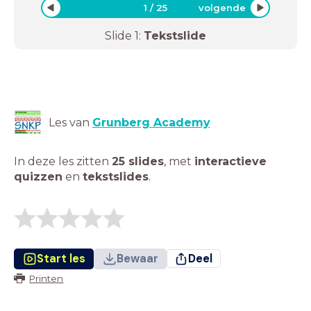
1
/
25
volgende
Slide
1
:
Tekstslide
Les van
Grunberg Academy
In deze les zitten
25 slides
,
met
interactieve
quizzen
en
tekstslides
.
Start les
Bewaar
Deel
Printen