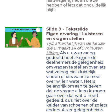
nieuwsgierigheden die ze
hebben of iets dat onduidelijk
blijft.
Slide
9
-
Tekstslide
timer
Luisteren en vragen stellen
4:00
Eigen ervaring - Luisteren
en vragen stellen
Tijd: afhankelijk van de keuze
die u maakt ±4 of 5 minuten
Uitleg:
Als u uw ervaring
gedeeld heeft krijgen de
deelnemers de gelegenheid
om vragen te stellen over iets
wat ze nog niet duidelijk
vinden of iets waar ze meer
over willen weten. Het is
belangrijk om aan te geven
dat de vragen alleen kunnen
gaan over dat wat u heeft
gedeeld. dus niet over de
kelder van schoenen of zo iets
anders. Als er gelegenheid is