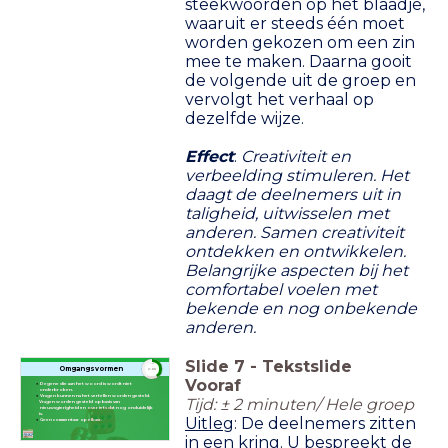
steekwoorden op het blaadje,
waaruit er steeds één moet
worden gekozen om een zin
mee te maken. Daarna gooit
de volgende uit de groep en
vervolgt het verhaal op
dezelfde wijze.
Effect
:
Creativiteit en
verbeelding stimuleren. Het
daagt de deelnemers uit in
taligheid, uitwisselen met
anderen. Samen creativiteit
ontdekken en ontwikkelen.
Belangrijke aspecten bij het
comfortabel voelen met
bekende en nog onbekende
anderen.
Slide
7
-
Tekstslide
timer
Omgangsvormen
2:00
Vooraf
Degene die aan het woord is wordt niet
onderbroken.
Vragen kunnen na het vertellen worden gesteld.
Tijd: ± 2 minuten/ Hele groep
Vragen worden gesteld op basis van
nieuwsgierigheid en over iets dat nog onduidelijk
is.
Uitleg
: De deelnemers zitten
Geen commentaar op elkaar.
in een kring. U bespreekt de