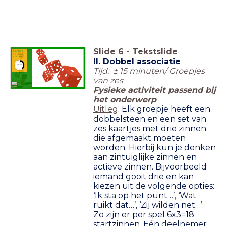
Slide
6
-
Tekstslide
START II
II. Dobbel
associatie
II. Dobbel associatie
timer
10:00
Tijd: ± 15 minuten/ Groepjes
van zes
Fysieke activiteit passend bij
het onderwerp
Uitleg
:
Elk groepje heeft een
dobbelsteen en een set van
zes kaartjes met drie zinnen
die afgemaakt moeten
worden. Hierbij kun je denken
aan zintuiglijke zinnen en
actieve zinnen. Bijvoorbeeld
iemand gooit drie en kan
kiezen uit de volgende opties:
‘Ik sta op het punt…’, ‘Wat
ruikt dat…’, ‘Zij wilden net…’.
Zo zijn er per spel 6x3=18
startzinnen. Eén deelnemer