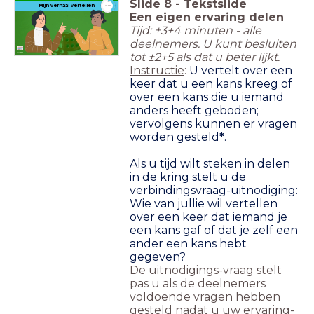
Slide
8
-
Tekstslide
timer
Mijn verhaal vertellen
3:00
Een eigen ervaring delen
Tijd: ±3+4 minuten - alle
deelnemers. U kunt besluiten
tot ±2+5 als dat u beter lijkt.
Instructie
:
U vertelt over een
keer dat u een kans kreeg of
over een kans die u iemand
anders heeft geboden;
vervolgens kunnen er vragen
worden gesteld
*
.
Als u tijd wilt steken in delen
in de kring stelt u de
verbindingsvraag-uitnodiging:
Wie van jullie wil vertellen
over een keer dat iemand je
een kans gaf of dat je zelf een
ander een kans hebt
gegeven?
De uitnodigings-vraag stelt
pas u als de deelnemers
voldoende vragen hebben
gesteld nadat u uw ervaring-