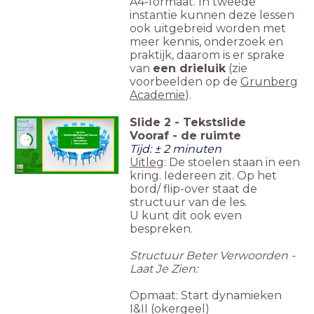
A4-formaat. In tweede
instantie kunnen deze lessen
ook uitgebreid worden met
meer kennis, onderzoek en
praktijk, daarom is er sprake
van
een drieluik
(zie
voorbeelden op de
Grunberg
Academie
).
Slide
2
-
Tekstslide
Vooraf
Wat gaan we
Vooraf - de ruimte
doen?
Spelen
Vertellen&Schrijven&Tekenen
timer
Maken
2:00
Presenteren
Tijd
: ± 2 minuten
Uitwisselen
Uitleg
: De stoelen staan in een
kring. Iedereen zit. Op het
bord/ flip-over staat de
structuur van de les.
U kunt dit ook even
bespreken.
Structuur Beter Verwoorden -
Laat Je Zien:
Opmaat: Start dynamieken
I&II (okergeel)