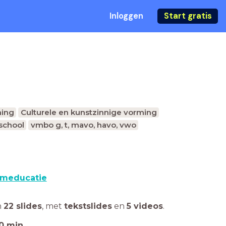
Inloggen
Start gratis
ing
Culturele en kunstzinnige vorming
school
vmbo g, t, mavo, havo, vwo
lmeducatie
n
22 slides
,
met
tekstslides
en
5 videos
.
0
min