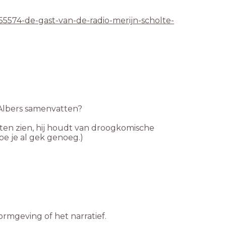
5574-de-gast-van-de-radio-merijn-scholte-
e Albers samenvatten?
aten zien, hij houdt van droogkomische
e je al gek genoeg.)
ormgeving of het narratief.