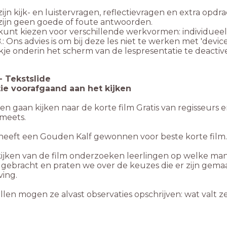
zijn kijk- en luistervragen, reflectievragen en extra opdr
zijn geen goede of foute antwoorden.
kunt kiezen voor verschillende werk
vormen: individueel,
.: Ons advies is om bij deze les niet te werken met 'device
kje onderin het scherm van de lespresentatie te deactiv
-
Tekstslide
tie voorafgaand aan het kijken
en gaan kijken naar de korte film Gratis van regisseurs e
Smeets.
 heeft een Gouden Kalf gewonnen voor beste korte film.
ijken van de film
onderzoeken leerlingen op welke mani
gebracht en praten we over de keuzes die er zijn gemaa
ving.
illen mogen ze alvast observaties opschrijven: wat valt z