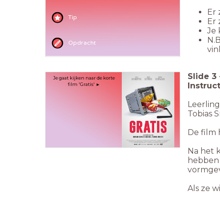
Er 
Tip
Er 
Je 
N.B
Opdracht
vin
Slide
3
Je gaat kijken naar de korte
Instruc
film 'Gratis' ►
Leerling
Tobias 
De film
Na het k
hebben 
vormge
Als ze w