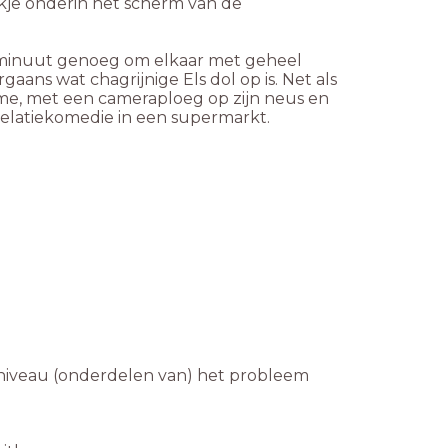
vinkje onderin het scherm van de
n minuut genoeg om elkaar met geheel
ans wat chagrijnige Els dol op is. Net als
me, met een cameraploeg op zijn neus en
e relatiekomedie in een supermarkt.
n niveau (onderdelen van) het probleem