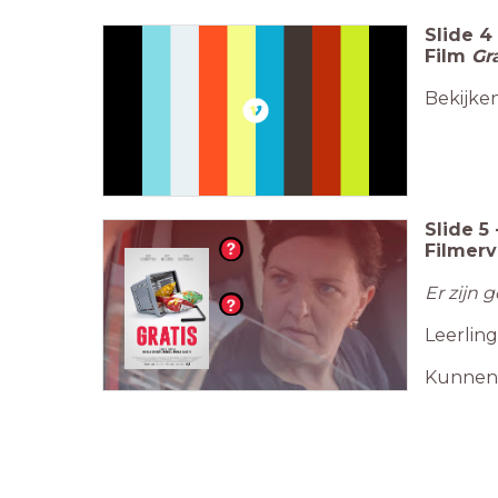
Slide
4
Film
Gra
Bekijken
Slide
5
Filmerv
Er zijn 
Leerling
Kunnen 