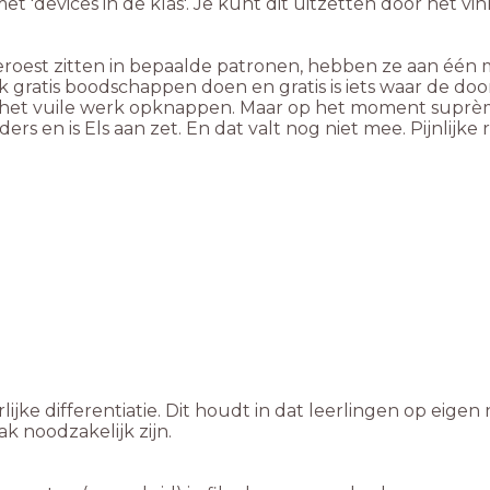
met 'devices in de klas'. Je kunt dit uitzetten door het 
geroest zitten in bepaalde patronen, hebben ze aan éé
ratis boodschappen doen en gratis is iets waar de doorga
ud het vuile werk opknappen. Maar op het moment suprè
ders en is Els aan zet. En dat valt nog niet mee. Pijnlijk
ke differentiatie. Dit houdt in dat leerlingen op eige
ak noodzakelijk zijn.