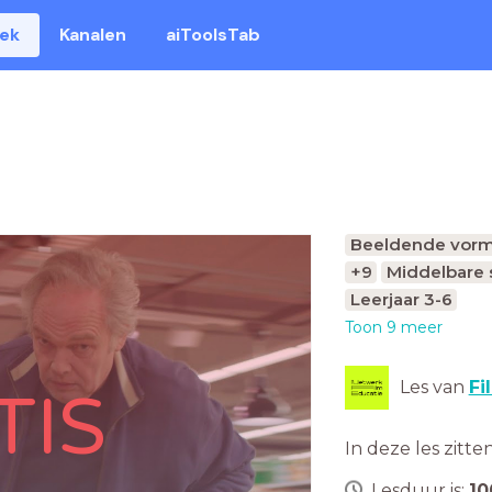
eek
Kanalen
aiToolsTab
Beeldende vorm
+9
Middelbare 
Leerjaar 3-6
Toon 9 meer
Les van
Fi
TIS
In deze les zitte
Lesduur is:
10