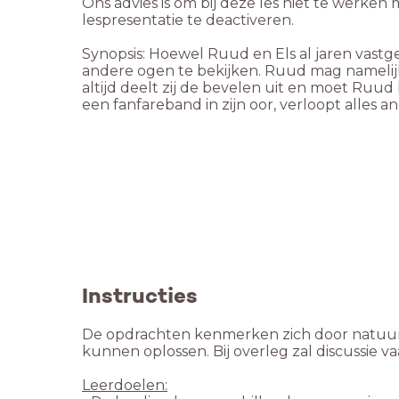
Ons advies is om bij deze les niet te werken 
lespresentatie te deactiveren.
Synopsis: Hoewel Ruud en Els al jaren vast
andere ogen te bekijken. Ruud mag namelijk g
altijd deelt zij de bevelen uit en moet Ru
een fanfareband in zijn oor, verloopt alles an
Instructies
De opdrachten kenmerken zich door natuurlij
kunnen oplossen. Bij overleg zal discussie va
Leerdoelen: