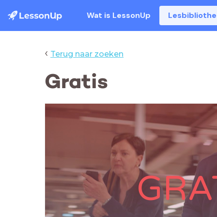
Wat is LessonUp
Lesbiblioth
‹
Terug naar zoeken
Gratis
GRA