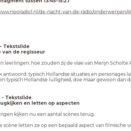
fragment tussen 13:45-15:27
/www.nporadio1.nl/de-nacht-van-de-radio/onderwerpen/45
-
Tekstslide
e van de regisseur
n leerlingen: hoe zouden zij de visie van Merijn Scholt
k antwoord: typisch Hollandse situaties en personages l
en typisch Hollandse lulligheid, doe maar gewoon dan do
0
-
Tekstslide
rugkijken en letten op aspecten
ingen kijken nu een aantal scènes terug.
re scène letten ze op een bepaald aspect van filmische v