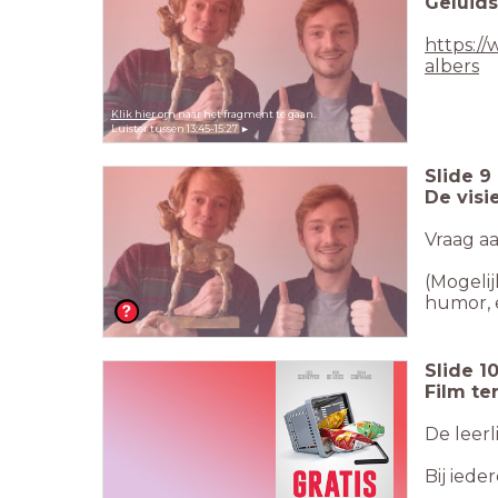
Geluids
https:/
albers
Klik hier
om naar het fragment te gaan.
Luister tussen 13:45-15:27
►
Slide
9
De visi
Vraag aa
(Mogelij
humor, 
Slide
1
Film te
De leerl
Bij iede