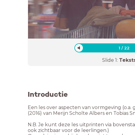
1
/
22
Slide
1
:
Tekst
Introductie
Een les over aspecten van vormgeving (o.a. ge
(2016) van Merijn Scholte Albers en Tobias S
N.B. Je kunt deze les uitprinten via bovenst
ook zichtbaar voor de leerlingen.)