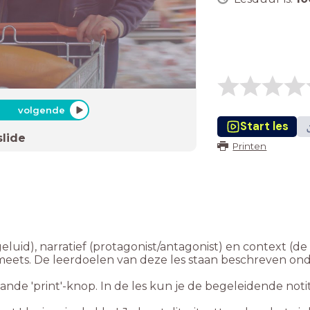
volgende
Start les
slide
Printen
luid), narratief (protagonist/antagonist) en context (de 
meets. De leerdoelen van deze les staan beschreven onder
aande 'print'-knop. In de les kun je de begeleidende noti