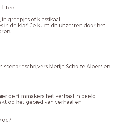
achten.
 in groepjes of klassikaal.
s in de klas'. Je kunt dit uitzetten door het
eren.
n scenarioschrijvers Merijn Scholte Albers en
er de filmmakers het verhaal in beeld
kt op het gebied van verhaal en
e op?