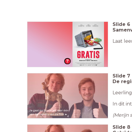
Slide
6
Samenva
Laat lee
Slide
7
De regi
Leerling
In dit i
Je gaat nu luisteren naar één
(Merijn 
van de makers van de film ►
Slide
8