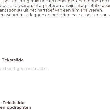
aspecten (o.a. geluid) in film benoemen, herkennen en 
 Gratis analyseren, interpreteren en zijn interpretatie 
 antagonist) uit het narratief van een film analyseren.
igen woorden uitleggen en herleiden naar aspecten van vor
-
Tekstslide
de heeft geen instructies
-
Tekstslide
 en opdrachten