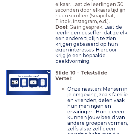
elkaar. Laat de leerlingen 30
seconden door elkaars tijdlijn
heen scrollen (Snapchat,
Tiktok, Instagram, e.d.).
Doel
: Ga in gesprek.
Laat de
leerlingen beseffen dat ze elk
een andere tijdlijn te zien
krijgen gebaseerd op hun
eigen interesses. Hierdoor
krijg je een bepaalde
beeldvorming.
Slide
10
-
Tekstslide
Hoe onstaan stereotypen?
Vertel
:
Onze naasten: Mensen in
Naasten
Cultuur
Beeldvorming
Geschiedenis
je omgeving, zoals familie
en vrienden, delen vaak
hun meningen en
ervaringen. Hun ideeën
kunnen jouw beeld van
andere groepen vormen,
zelfs als je zelf geen