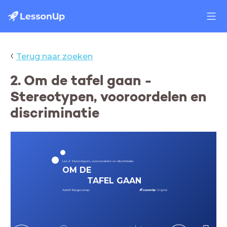
‹
Terug naar zoeken
2. Om de tafel gaan -
Stereotypen, vooroordelen en
discriminatie
Les 2: Stereotypen, vooroordelen en discriminatie
OM DE
TAFEL GAAN
Actief! Burgerschap