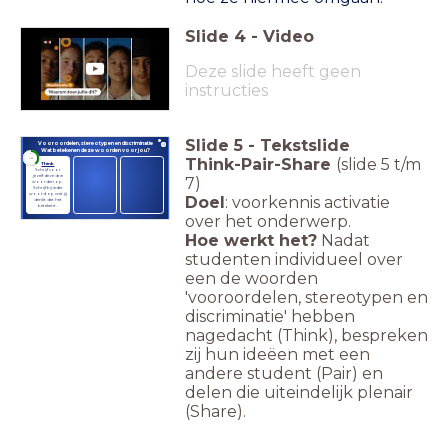
Slide
4
-
Video
Deze slide heeft geen
instructies
Slide
5
-
Tekstslide
Vooroordelen, stereotypen en discriminatie
Wat betekenen deze woorden voor jou?
timer
Think-Pair-Share
(slide 5 t/m
2:00
Think
Schrijf voor
jezelf deze drie
7)
woorden op.
Schrijf bij ieder
woord op wat jij
Doel
: voorkennis activatie
denkt dat het
betekent.
over het onderwerp.
Hoe werkt het?
Nadat
studenten individueel over
een de woorden
'vooroordelen, stereotypen en
discriminatie' hebben
nagedacht (Think), bespreken
zij hun ideëen met een
andere student (Pair) en
delen die uiteindelijk plenair
(Share).