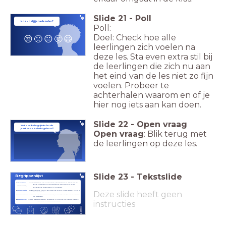
Slide
21
-
Poll
Hoe voel jij je na deze les?
Poll:
Doel: Check hoe alle
😒
🙁
😐
🙂
😃
leerlingen zich voelen na
deze les. Sta even extra stil bij
de leerlingen die zich nu aan
het eind van de les niet zo fijn
voelen. Probeer te
achterhalen waarom en of je
hier nog iets aan kan doen.
Slide
22
-
Open vraag
Wat is de belangrijkste les die
je
uit deze les hebt geleerd?
Open vraag
: Blik terug met
de leerlingen op deze les.
Slide
23
-
Tekstslide
Begrippenlijst
Stereotypen
Algemene beelden over de kenmerken, eigenschappen en gedrag van een
groep. Stereotypen zijn generalisaties en versimpelingen van de
werkelijkheid,
die een groep terugbrengen tot clichébeeld.
Generalisatie
Brede uitspraken die voor een hele groep zouden moeten gelden, ook al is
Deze slide heeft geen
dat niet altijd zo.
Vooroordelen
Meningen over een persoon of groep, die meestal negatief zijn en gebaseerd
op stereotypen.
Discriminatie
Mensen anders behandelen, achterstellen of uitsluiten op basis van bepaalde
instructies
kenmerken of persoonskenmerken