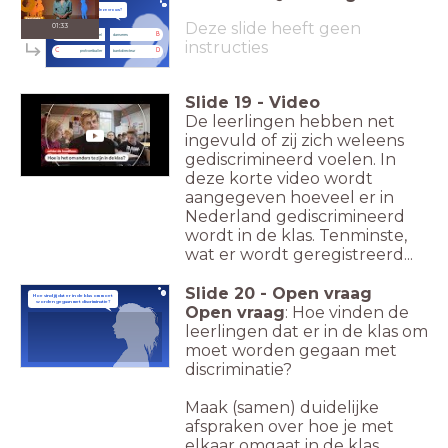
Wat is het beroep van deze vrouw?
Deze slide heeft geen
01:33
A
B
model
danseres
instructies
C
D
profvoetballer
bankdirecteur
Slide
19
-
Video
De leerlingen hebben net
ingevuld of zij zich weleens
gediscrimineerd voelen. In
deze korte video wordt
aangegeven hoeveel er in
Nederland gediscrimineerd
wordt in de klas. Tenminste,
wat er wordt geregistreerd...
Slide
20
-
Open vraag
Hoe vind jij dat er in de klas om moet
worden gegaan met discriminatie?
Open vraag
: Hoe vinden de
leerlingen dat er in de klas om
moet worden gegaan met
discriminatie?
Maak (samen) duidelijke
afspraken over hoe je met
elkaar omgaat in de klas.