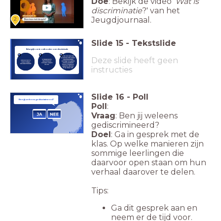
Doe
: Bekijk de video '
Wat is
discriminatie
?' van het
Jeugdjournaal.
2
Slide
15
-
Tekstslide
Belangrijk om te onthouden over discriminatie
1
2
3
Deze slide heeft geen
instructies
Slide
16
-
Poll
Ben jij weleens gediscrimineerd?
Poll
:
Vraag
: Ben jij weleens
gediscrimineerd?
Doel
: Ga in gesprek met de
klas. Op welke manieren zijn
sommige leerlingen die
daarvoor open staan om hun
verhaal daarover te delen.
Tips:
Ga dit gesprek aan en
neem er de tijd voor.