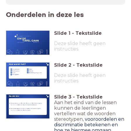
Onderdelen in deze les
Slide
1
-
Tekstslide
Les 2: Stereotypen, vooroordelen en
discriminatie
OM DE
TAFEL GAAN
Deze slide heeft geen
Actief! Burgerschap
instructies
Slide
2
-
Tekstslide
Hoe werkt het?
Dit weet je al
Kijken
Dit leer je nu
Klik hier
Doen
Afbeelding vergroten
Deze slide heeft geen
Terugkijken
instructies
Slide
3
-
Tekstslide
Na de les:
Aan het eind van de lessen
kun je verwoorden wat de woorden stereotypen,
vooroordelen en discriminatie betekenen.
kunnen de leerlingen
kun je aangeven hoe jij omgaat met stereotypen,
vooroordelen en discriminatie.
vertellen wat de woorden
stereotypen,
vooroordelen en
discriminatie betekenen en
hoe ze hiermee omgaan.