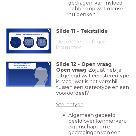
gedragen, kan invloed
hebben op wat mensen
nu denken.
Slide
11
-
Tekstslide
Belangrijk om te onthouden over stereotypen
1
2
3
Deze slide heeft geen
instructies
Slide
12
-
Open vraag
Wat is het verschil tussen
een stereotype en een
vooroordeel?
Open vraag
: Zojuist heb je
uitgelegd wat een stereotype
is. Maar wat is het verschil
tussen een stereotype en een
vooroordeel?
Stereotype
Algemeen gedeeld
beeld over kenmerken,
eigenschappen en
gedragingen van een