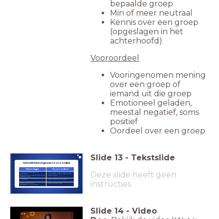
bepaalde groep
Min of meer neutraal
Kennis over een groep
(opgeslagen in het
achterhoofd)
Vooroordeel
Vooringenomen mening
over een groep of
iemand uit die groep
Emotioneel geladen,
meestal negatief, soms
positief
Oordeel over een groep
Slide
13
-
Tekstslide
Verschil stereotype en vooroordeel
Stereotype
Vooroordeel
Deze slide heeft geen
Algemeen gedeeld beeld over
(Ongunstige) mening hebt over iemand
kenmerken,
of iets waarvan je weinig weet mening
eigenschappen en gedragingen van een
over een groep
bepaalde groep
-/+ Neutraal
Meestal negatief, soms positief
instructies
Kennis over een groep
Oordeel over een groep
(opgeslagen in ons hoofd)
Slide
14
-
Video