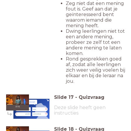
Zeg niet dat een mening
fout is. Geef aan dat je
geïnteresseerd bent
waarom iemand die
mening heeft.
Dwing leerlingen niet tot
een andere mening,
probeer ze zelf tot een
andere mening te laten
komen.
Rond gesprekken goed
af, zodat alle leerlingen
zich weer veilig voelen bij
elkaar en bij de leraar na
jou.
Slide
17
-
Quizvraag
Wat is het beroep van deze man?
Deze slide heeft geen
01:16
A
B
tuinman
acteur
instructies
C
D
president
seriemoordenaar
Slide
18
-
Quizvraag