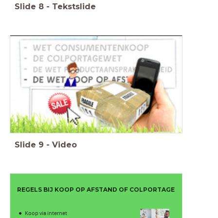
Slide
8
-
Tekstslide
Slide
9
-
Video
REGELS BIJ KOOP OP AFSTAND OF COLPORTAGE
Koop via internet