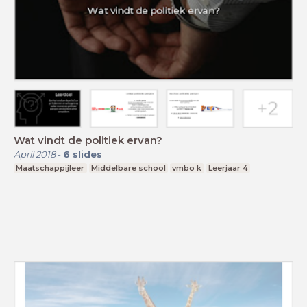
Wat vindt de politiek ervan?
April 2018
-
6
slides
Maatschappijleer
Middelbare school
vmbo k
Leerjaar 4