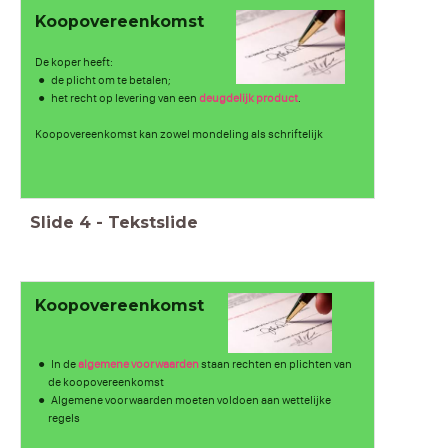
Koopovereenkomst
De koper heeft:
de plicht om te betalen;
het recht op levering van een
deugdelijk product
.
Koopovereenkomst kan zowel mondeling als schriftelijk
Slide
4
-
Tekstslide
Koopovereenkomst
In de
algemene voorwaarden
staan rechten en plichten van
de koopovereenkomst
Algemene voorwaarden moeten voldoen aan wettelijke
regels