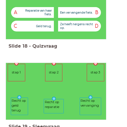
Reparatie van haar
A
B
Een vervangende fiets.
fiets.
Ze heeft nergens recht
C
D
Geld terug.
op.
Slide
18
-
Quizvraag
stap 1
stap 2
stap 3
Recht op
Recht op
Recht op
geld
vervanging
reparatie
terug
Slide
19
-
Sleepvraag