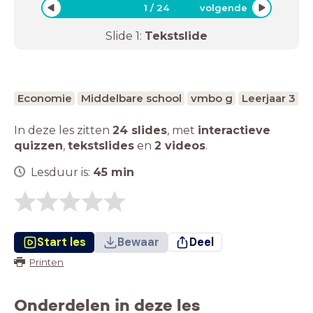
1
/
24
volgende
Slide
1
:
Tekstslide
Economie
Middelbare school
vmbo g
Leerjaar 3
In deze les zitten
24 slides
,
met
interactieve
quizzen
,
tekstslides
en
2 videos
.
Lesduur is:
45
min
Start les
Bewaar
Deel
Printen
Onderdelen in deze les