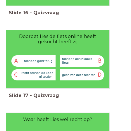
Slide
16
-
Quizvraag
Doordat Lies de fiets online heeft
gekocht heeft zij
recht op een nieuwe
A
B
recht op geld terug.
fiets.
recht om van de koop
C
D
geen van deze rechten.
af te zien.
Slide
17
-
Quizvraag
Waar heeft Lies wel recht op?