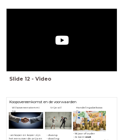
Slide
12
-
Video
Koopovereenkomst en de voorwaarden
Wilsovereenstemmi
Vrije wil
Handelingsbekwaa
ng
m
- 18 jaar of ouder
- verkoper en koper zijn
- dwang
- Je bent
niet
het eens over de prijs en
- dwaling