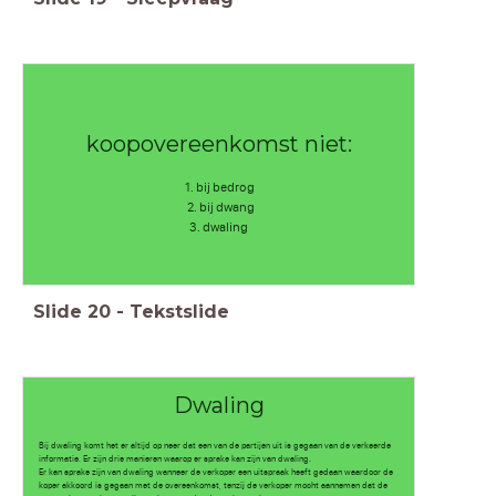
koopovereenkomst niet:
1. bij bedrog
2. bij dwang
3. dwaling
Slide
20
-
Tekstslide
Dwaling
Bij dwaling komt het er altijd op neer dat een van de partijen uit is gegaan van de verkeerde
informatie. Er zijn drie manieren waarop er sprake kan zijn van dwaling.
Er kan sprake zijn van dwaling wanneer de verkoper een uitspraak heeft gedaan waardoor de
koper akkoord is gegaan met de overeenkomst, tenzij de verkoper mocht aannemen dat de