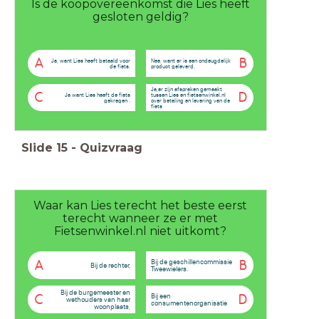
Is de koopovereenkomst die Lies heeft
gesloten geldig?
A
B
Ja, want Lies heeft betaald voor
Nee, want er is een ondeugdelijk
de fiets.
product geleverd.
Ja,er zijn afspraken gemaakt
C
D
Ja want Lies heeft de fiets
tussen Lies en fietsenwinkel.nl
gekregen .
over betaling en levering van de
fiets
Slide
15
-
Quizvraag
Waar kan Lies terecht het beste eerst
terecht wanneer ze er met
Fietsenwinkel.nl niet uitkomt?
Bij de geschillencommissie
A
B
Bij de rechter.
Tweewielers.
Bij de burgemeester en
Bij een
C
D
wethouders van haar
consumentenorganisatie
woonplaats,