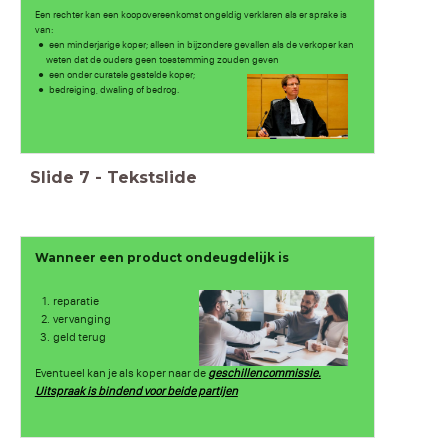
Een rechter kan een koopovereenkomst ongeldig verklaren als er sprake is
van:
een minderjarige koper; alleen in bijzondere gevallen als de verkoper kan
weten dat de ouders geen toestemming zouden geven
een onder curatele gestelde koper;
bedreiging, dwaling of bedrog.
Slide
7
-
Tekstslide
Wanneer een product ondeugdelijk is
reparatie
vervanging
geld terug
Eventueel kan je als koper naar de
geschillencommissie.
Uitspraak is bindend voor beide partijen