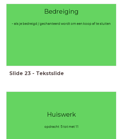
Bedreiging
- als je bedreigd / gechanteerd wordt om een koop af te sluiten
Slide
23
-
Tekstslide
Huiswerk
opdracht 5 tot met 11