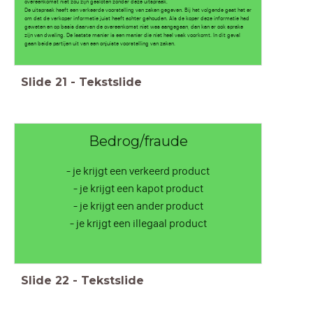
overeenkomst niet zou zijn gesloten zonder deze uitspraak.
De uitspraak heeft een verkeerde voorstelling van zaken gegeven. Bij het volgende gaat het er
om dat de verkoper informatie juist heeft achter gehouden. Als de koper deze informatie had
geweten en op basis daarvan de overeenkomst niet was aangegaan, dan kan er ook sprake
zijn van dwaling. De laatste manier is een manier die niet heel vaak voorkomt. In dit geval
gaan beide partijen uit van een onjuiste voorstelling van zaken.
Slide
21
-
Tekstslide
Bedrog/fraude
- je krijgt een verkeerd product
- je krijgt een kapot product
- je krijgt een ander product
- je krijgt een illegaal product
Slide
22
-
Tekstslide