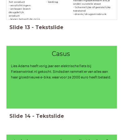
handelingsbekwaam als je
het product
- bedrog
onder curatele staat
- verplichtingen:
- lichamelijke of geestelijke
- verkoper levert
toestand
deugdelijk
- drank / drugsmisbruik
product
- koper betaalt de prijs
Slide
13
-
Tekstslide
Casus
Lies Adams heeft vorig jaar een elektrische fiets bij
Fietsenwinkel.nl gekocht. Sindsdien rammelt er van alles aan
haar gloednieuwe e-bike, waarvoor ze 2000 euro heeft betaald.
Slide
14
-
Tekstslide