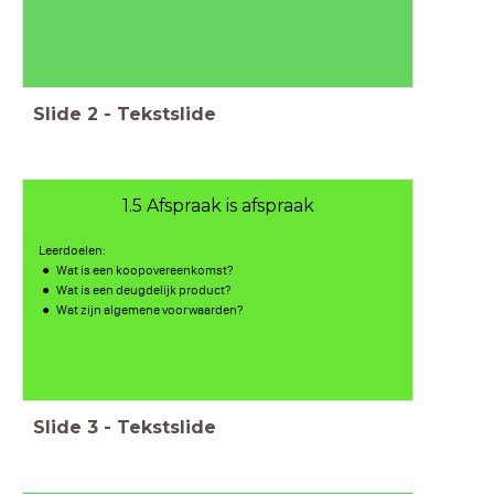
Slide
2
-
Tekstslide
1.5 Afspraak is afspraak
Leerdoelen:
Wat is een koopovereenkomst?
Wat is een deugdelijk product?
Wat zijn algemene voorwaarden?
Slide
3
-
Tekstslide