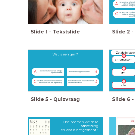
Het fenotype is het tot
A
cellen en het gen
zichtbare uiterlij
Het fenotype zijn alle 
C
cellen en het genot
verschil
Slide
1
-
Tekstslide
Slide
2
-
Zet de juiste 
Wat is een gen?
chromosoom
A
B
De informatie voor alle erfelijke
gen
Alle zichtbare eigenschappen
eigenschappen
C
D
Een deel van een chromosoom met
Een chromosoom in de celkern met
informatie voor één eigenschap.
erfelijke informatie.
allel
Slide
5
-
Quizvraag
Slide
6
-
Hoe noemen we deze
afbeelding
en wat is het geslacht?