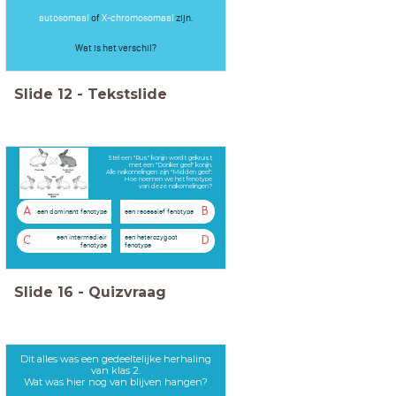
autosomaal
of
X-chromosomaal
zijn.
Wat is het verschil?
Slide
12
-
Tekstslide
Stel een "Rus" konijn wordt gekruist
met een "Donker geel" konijn.
Alle nakomelingen zijn "Midden geel".
Hoe noemen we het fenotype
van deze nakomelingen?
A
B
een dominant fenotype
een recessief fenotype
een intermediair
een heterozygoot
C
D
fenotype
fenotype
Slide
16
-
Quizvraag
Dit alles was een gedeeltelijke herhaling
van klas 2.
Wat was hier nog van blijven hangen?