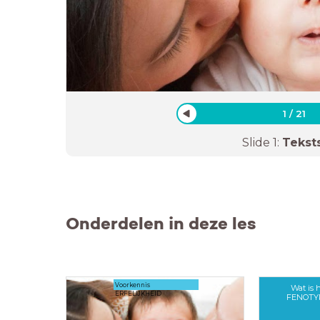
1
/
21
Slide
1
:
Tekst
Onderdelen in deze les
Voorkennis
Wat is 
ERFELIJKHEID
FENOTY