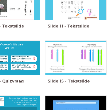
-
Tekstslide
Slide
11
-
Tekstslide
f de definitie van:
2n=40
iploïd en
Een cel is haploïd en
B
chillende
heeft 20 verschillende
osomen.
chromosomen.
iploïd en
Een cel is haploïd en
D
chillende
heeft 40 verschillende
osomen.
chromosomen.
-
Quizvraag
Slide
15
-
Tekstslide
De overerving is autosomaal. Korte
vingers is dominant. Hoe groot
is de kans (in %) dat kind(?)
korte vingers zal krijgen?