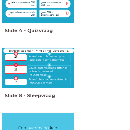
cel - chromosoom - DNA
gen - chromosoom -
A
B
- gen
DNA - cel
gen - chromosoom -cel -
gen - DNA -
C
D
DNA
chromosoom - cel
Slide
4
-
Quizvraag
Zet de juiste omschrijving bij het juiste begrip.
Zoveel exemplaren heb je van
46
ieder gen in een lichaamscel
Zoveel chromosomen zitten in
23
iedere lichaamscel
(=autosomaal)
Zoveel chromosomen zitten in
2
iedere geslachtscel
Slide
8
-
Sleepvraag
Een
overerving
kan: