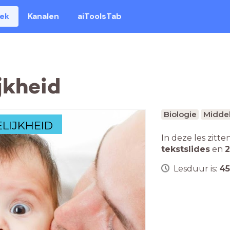
eek
Kanalen
aiToolsTab
jkheid
Biologie
Middel
ELIJKHEID
In deze les zitte
tekstslides
en
2
Lesduur is:
45