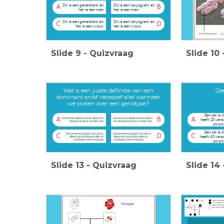
Dit is een genenbank en
Dit is een karyogram en
A
B
het is een man
het is een man
Dit is een genenbank en
Dit is een karyogram en
C
D
het is een vrouw
het is een vrouw
Slide
9
-
Quizvraag
Slide
10
Wat is een juiste definitie van een
Gee
dominant en/of recessief allel wanneer
we praten over een genotype?
Een cel is d
A
B
A
Dominante allelen komen alleen tot
Recessieve allelen komen alleen
heeft 20 vers
uiting als je deze 2x hebt (AA)
tot uiting als je deze 2x hebt (aa)
chrom
Een cel is d
Ben je heterozygoot (Aa) dan is
Ben je heterozygoot (Aa) dan is
C
D
C
heeft 40 vers
alleen het dominante allel (A)
alleen het recessieve allel (a)
zichtbaar in het fenotype
zichtbaar in het fenotype
chrom
Slide
13
-
Quizvraag
Slide
14