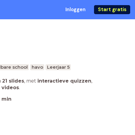
Inloggen
Start gratis
bare school
havo
Leerjaar 5
n
21 slides
,
met
interactieve quizzen
,
 videos
.
min