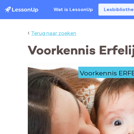
Wat is LessonUp
Lesbiblioth
‹
Terug naar zoeken
Voorkennis Erfeli
Voorkennis ERF