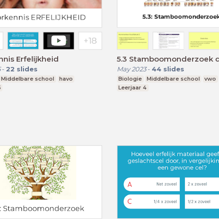
nis Erfelijkheid
5.3 Stamboomonderzoek d
5
-
22
slides
May 2023
-
44
slides
Middelbare school
havo
Biologie
Middelbare school
vwo
5
Leerjaar 4