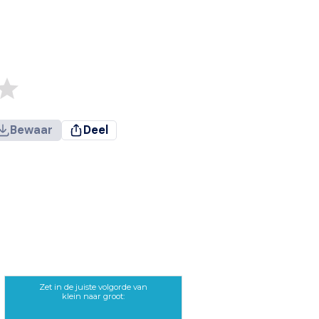
Bewaar
Deel
Zet in de juiste volgorde van
klein naar groot: