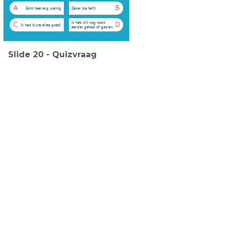
A
B
Echt heel erg weinig
Zeker de helft
Ik heb dit nog nooit
C
D
Ik had bijna alles goed!
eerder gehad of gezien.
Slide
20
-
Quizvraag