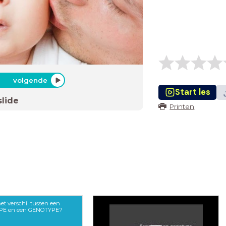
volgende
Start les
slide
Printen
het verschil tussen een
PE en een GENOTYPE?