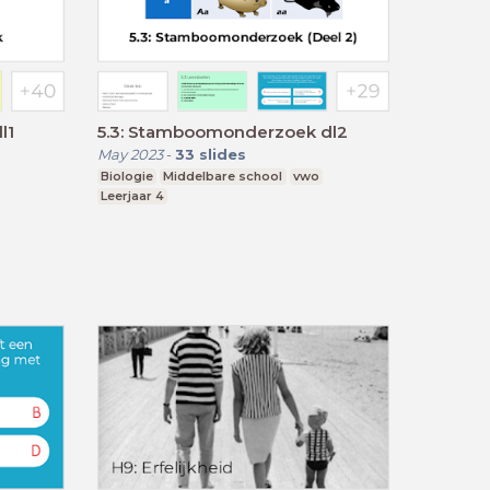
l1
5.3: Stamboomonderzoek dl2
May 2023
-
33
slides
Biologie
Middelbare school
vwo
Leerjaar 4