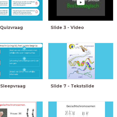
ale DNA in je
Het genotype zijn alle verschillende
B
otype zijn de
cellen en het fenotype zijn alle
ke kenmerken.
verschillende genen.
verschillende
Het genotype is het totale DNA in je
D
ype zijn alle
cellen en het fenotype zijn de
lende genen.
zichtbare uiterlijke kenmerken.
Quizvraag
Slide
3
-
Video
omschrijving bij het juiste begrip.
deel van een chromosoom met
erfelijke info over 1 eigenschap
uitvoering (verschijningsvorm) van
een gen
draad van DNA met erfelijke
informatie
Sleepvraag
Slide
7
-
Tekstslide