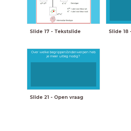
Slide
17
-
Tekstslide
Slide
18
Over welke begrippen/onderwerpen heb
je meer uitleg nodig?
Slide
21
-
Open vraag