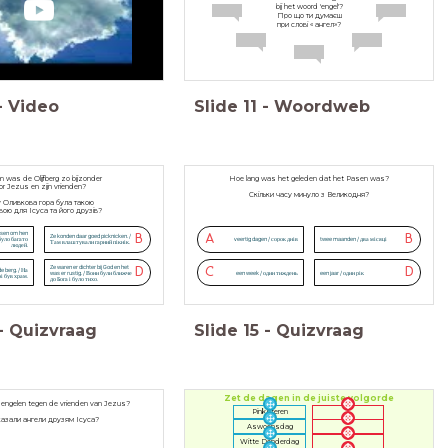
bij het woord 'engel'?
Про що ти думаєш
при слові « ангел»?
-
Video
Slide
11
-
Woordweb
 was de Olijfberg zo bijzonder
Hoe lang was het geleden dat het Pasen was?
or Jezus en zijn vrienden?
Скільки часу минуло з Великодня?
 Оливкова гора була такою
вою для Ісуса та його друзів?
nsen om hen
B
A
B
Ze konden daar goed picknicken. /
було багато
veertig dagen / сорок днів
twee maanden / два місяці
Там влаштували гарний пікнік.
людей.
Ze waren er dichter bij God en het
D
C
D
e berg. / На
was er rustig. / Вони були ближче
een week / один тиждень
een jaar / один рік
рі був храм.
до Бога і було тихо.
-
Quizvraag
Slide
15
-
Quizvraag
Zet de dagen in de juiste volgorde
engelen tegen de vrienden van Jezus?
Pinksteren
азали ангели друзям Ісуса?
Aswoensdag
Witte Donderdag