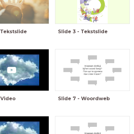
Tekstslide
Slide
3
-
Tekstslide
Waaraan denk jij
bij het woord 'berg'?
Про що ти думаєш
при слові «гора»?
Video
Slide
7
-
Woordweb
Waaraan denk jij