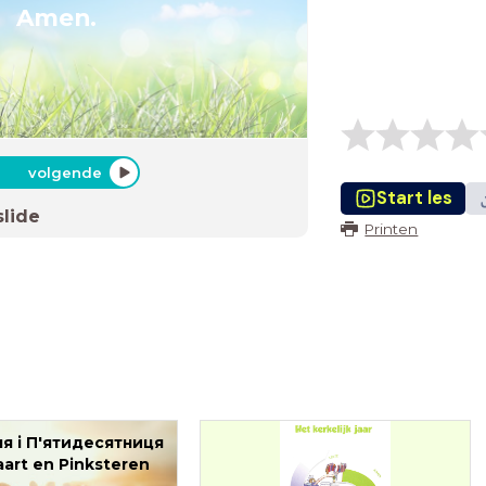
Amen.
volgende
Start les
slide
Printen
ня і П'ятидесятниця
art en Pinksteren