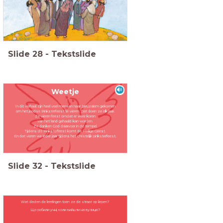
Slide
28
-
Tekstslide
Weetje
In dit verhaal zijn heel veel mensen naar Jeruzalem gekomen
om het joodse Pinksterfeest te vieren. Dat doen ze elk jaar.
Ze vieren feest omdat er weer koren
van het land gehaald kan worden.
Ze danken God daarvoor in de tempel.
Tijdens dit Pinksterfeest komt de Heilige Geest.
En dat vieren we ieder jaar tijdens het christelijk pinksterfeest.
Slide
32
-
Tekstslide
Wat deden de leerlingen toen ze de straat op liepen?
Що робили учні, коли вийшли на вулицю?