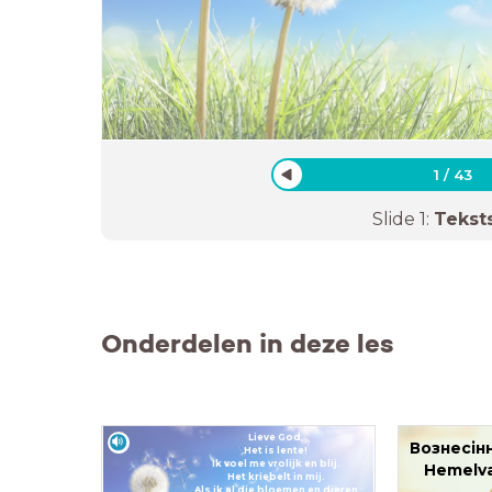
1
/
43
Slide
1
:
Tekst
Onderdelen in deze les
Lieve God,
Вознесін
Het is lente!
Ik voel me vrolijk en blij.
Hemelva
Het kriebelt in mij.
Als ik al die bloemen en dieren