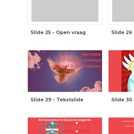
Slide
25
-
Open vraag
Slide
26
Частина
2:
П'ятидесятниця
Deel 2: Pinksteren
Slide
29
-
Tekstslide
Slide
30
Zet de prenten in de juiste volgorde
Waarom was 
Чому тог