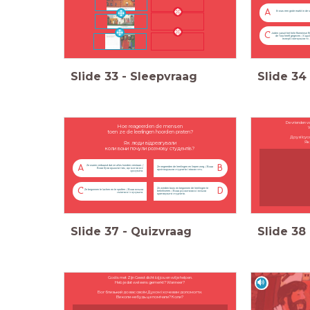
A
Er was een grote markt in de s
Joden vanuit het hele Romeinse Ri
C
de Tora heeft gegeven. / Євре
імперії святкували те,
Slide
33
-
Sleepvraag
Slide
34
De vrienden v
Hoe reageerden de mensen
W
toen ze de leerlingen hoorden praten?
Друзі Ісу
Як
Як люди відреагували
коли вони почули розмову студентів?
Ze waren verbaasd dat ze alles konden verstaan. /
A
B
Ze negeerden de leerlingen en liepen weg. / Вони
Вони були вражені тим, що могли все
проігнорували студентів і пішли геть.
зрозуміти.
Ze werden boos en begonnen de leerlingen te
C
D
Ze begonnen te lachen en te spotten. / Вони почали
bekritiseren. / Вони розлютилися і почали
сміятися і глузувати.
критикувати студентів.
Slide
37
-
Quizvraag
Slide
38
God is met Zijn Geest dicht bij jou en wil je helpen.
Heb je dat wel eens gemerkt? Wanneer?
Бог близький до вас своїм Духом і хоче вам допомогти.
Ви коли-небудь це помічали? Коли?