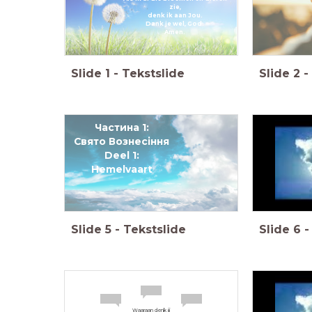
zie,
denk ik aan Jou.
Dank je wel, God.
Amen.
Slide
1
-
Tekstslide
Slide
2
-
Частина 1:
Свято Вознесіння
Deel 1:
Hemelvaart
Slide
5
-
Tekstslide
Slide
6
-
Waaraan denk jij