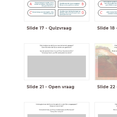
Het is tijd om verder 
Hij was bang om zonder Jezus
A
B
A
Hij wilde niet dat Jezus wegging. /
wat Jezus jullie zei
verder te moeten. / Він боявся
Він не хотів, щоб Ісус пішов.
далі. Роби те, що
йти далі без Ісуса.
Hij wilde meer tijd doorbrengen op
C
D
C
Hij was bang voor de engelen. / Він
Jullie moeten hier 
de berg. / Він хотів більше часу
боявся ангелів.
повинні зали
проводити на горі.
Slide
17
-
Quizvraag
Slide
18
Wat vind jij ervan dat Jezus naar de hemel is gegaan?
Wat
Was het beter dat Hij op aarde was gebleven?
volg
Що ви думаєте про те, щоб Ісус пішов на небо?
Як ви 
Чи краще було, що Він залишився на землі?
Slide
21
-
Open vraag
Slide
22
Verlang jij ernaar dat Jezus terugkomt zoals Hij is weggegaan?
Heb
Waarom wel of niet?
Чи прагнете ви, щоб Ісус повернувся, як Він пішов?
Ви к
Чому або чому ні?