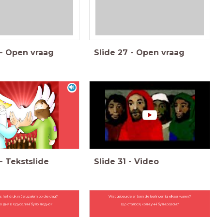
-
Open vraag
Slide
27
-
Open vraag
-
Tekstslide
Slide
31
-
Video
het druk in Jeruzalem op die dag?
Wat gebeurde er toen de leerlingen bij elkaar waren?
о дня в Єрусалимі було людно?
Що сталося, коли учні були разом?