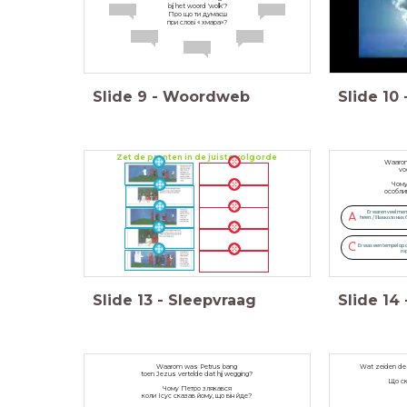
bij het woord 'wolk'?
Про що ти думаєш
при слові « хмара»?
Slide
9
-
Woordweb
Slide
10
Zet de prenten in de juiste volgorde
Waarom
vo
Чому
особли
Er waren veel me
A
heen. / Навколо них 
C
Er was een tempel op d
го
Slide
13
-
Sleepvraag
Slide
14
Waarom was Petrus bang
Wat zeiden de 
toen Jezus vertelde dat hij wegging?
Що ск
Чому Петро злякався
коли Ісус сказав йому, що він йде?