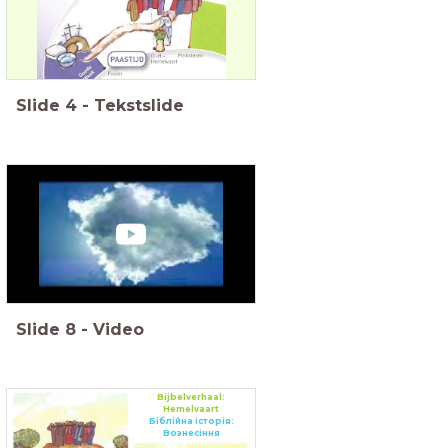
Slide
4
-
Tekstslide
Slide
8
-
Video
Bijbelverhaal:
Hemelvaart
Біблійна історія:
Вознесіння