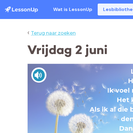
Wat is LessonUp
Lesbiblioth
‹
Terug naar zoeken
Vrijdag 2 juni
H
Ik voel 
Het k
Als ik al die
den
Dank