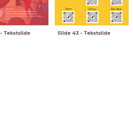
Team
Elena:
Wai-Not:
Lieve God,
Stuur je Geest naar ons, elke dag opnieuw.
Talento:
Maak ons sterk en goed, lief en aandachtig.
Help ons om samen jouw droom waar te maken.
Amen.
-
Tekstslide
Slide
43
-
Tekstslide