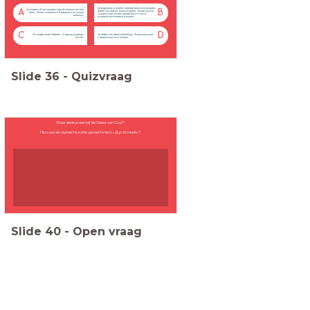
Ze begonnen in allerlei vreemde talen over de grote
Ze hielden stil en staarden naar de mensen om hen
A
B
daden van God en Jezus te praten. / Вони почали
heen. / Вони зупинилися й дивилися на людей
говорити про великі діяння Бога та Ісуса
навколо.
всякими іноземними мовами.
C
D
Ze zongen luide liederen. / Співали дзвінких
Ze deden een dansvoorstelling. / Вони показали
пісень.
танцювальну постановку.
Slide
36
-
Quizvraag
Waar denk je aan bij 'de Geest van God'?
Про що ви думаєте, коли думаєте про «Дух Божий»?
Slide
40
-
Open vraag