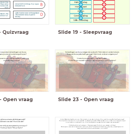
Palmzondag
te leven. Doe
B
! / Пора жити
Jezus komt zo terug. / Ісус зараз
 сказав тобі
повернеться.
Hemelvaart
Ісус!
Pasen
Jullie moeten weer omhoog kijken.
D
blijven. / Ви
/ Ви повинні знову підняти
Goede Vrijdag
шитися тут.
погляд.
Stille Zaterdag
-
Quizvraag
Slide
19
-
Sleepvraag
 bespreken de leerlingen van Jezus
De leerlingen van Jezus krijgen de opdracht: 'Het is tijd om verder te leven.
ens jou terwijl ze de berg af lopen?
Doe wat Jezus jullie heeft gezegd.' Wat moet ze doen volgens jou?
думаєте, що обговорюють учні Ісуса,
Учням Ісуса наказано: «Час жити далі».
спускаючись з гори?
Роби те, що сказав тобі Ісус». Як ти думаєш, що їй робити?
-
Open vraag
Slide
23
-
Open vraag
 jij Jezus al eens dichtbij gevoeld?
In het Bijbelverhaal lezen we: ‘Het is tijd om verder te leven. Doe wat Jezus jullie heeft gezegd.’
Hoe kunnen mensen in onze tijd die opdracht vervullen? Met andere woorden: hoe kunnen wij in
Wanneer was dat? Hoe was dat?
onze tijd, in ons land en op onze leeftijd een stukje hemel maken van de aarde?
У біблійній історії читаємо: «Час жити далі. Роби те, що сказав тобі Ісус».
оли-небудь відчували Ісуса поруч?
Як люди в наш час можуть виконати цю місію? Іншими словами: як у наш час, у нашій країні і в
Коли це було? Як це було?
нашому віці зробити із землі шматочок неба?