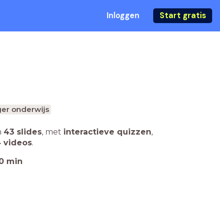
Inloggen
Start gratis
er onderwijs
n
43 slides
,
met
interactieve quizzen
,
 videos
.
0
min