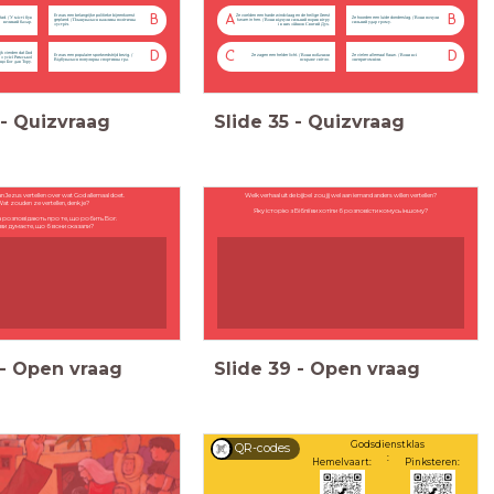
Er was een belangrijke politieke bijeenkomst
Ze voelden een harde windvlaag en de heilige Geest
B
A
B
tad. / У місті був
Ze hoorden een luide donderslag. / Вони почули
gepland. / Планувалася важлива політична
kwam in hen. / Вони відчули сильний порив вітру
великий базар.
сильний удар грому.
зустріч.
і в них зійшов Святий Дух.
jk vierden dat God
D
C
D
Er was een populaire sportwedstrijd bezig. /
Ze zagen een helder licht. / Вони побачили
Ze vielen allemaal flauw. / Вони всі
ї з усієї Римської
Відбувалася популярна спортивна гра.
яскраве світло.
знепритомніли.
 що Бог дав Тору.
-
Quizvraag
Slide
35
-
Quizvraag
an Jezus vertellen over wat God allemaal doet.
Welk verhaal uit de bijbel zou jij wel aan iemand anders willen vertellen?
at zouden ze vertellen, denk je?
Яку історію з Біблії ви хотіли б розповісти комусь іншому?
са розповідають про те, що робить Бог.
 ви думаєте, що б вони сказали?
-
Open vraag
Slide
39
-
Open vraag
Godsdienstklas
QR-codes
:
Hemelvaart:
Pinksteren: