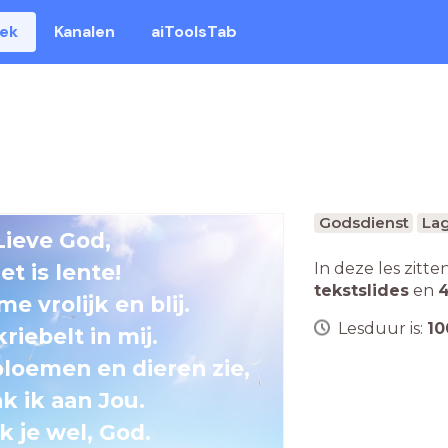
eek
Kanalen
aiToolsTab
Godsdienst
Lag
Lieve God,
In deze les zitte
et is lente!
tekstslides
en
4
me vrolijk en blij.
Lesduur is:
10
riebelt in mij.
 bloemen en dieren zie,
k ik aan Jou.
 je wel, God.