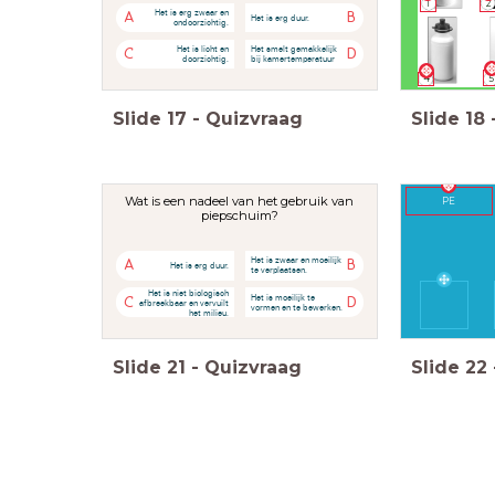
1
2
Het is erg zwaar en
A
B
Het is erg duur.
ondoorzichtig.
Het is licht en
Het smelt gemakkelijk
C
D
doorzichtig.
bij kamertemperatuur
5
4
Slide
17
-
Quizvraag
Slide
18
Wat is een nadeel van het gebruik van
PE
piepschuim?
Het is zwaar en moeilijk
A
B
Het is erg duur.
te verplaatsen.
Het is niet biologisch
Het is moeilijk te
C
D
afbreekbaar en vervuilt
vormen en te bewerken.
het milieu.
Slide
21
-
Quizvraag
Slide
22