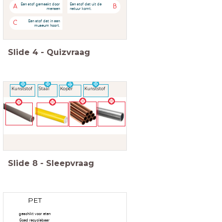
Een stof gemaakt door
Een stof dat uit de
A
B
mensen
natuur komt.
Een stof dat in een
C
museum hoort.
Slide
4
-
Quizvraag
Kunststof
Staal
Kunststof
Koper
Slide
8
-
Sleepvraag
PET
geschikt voor eten
Goed recyclebaar