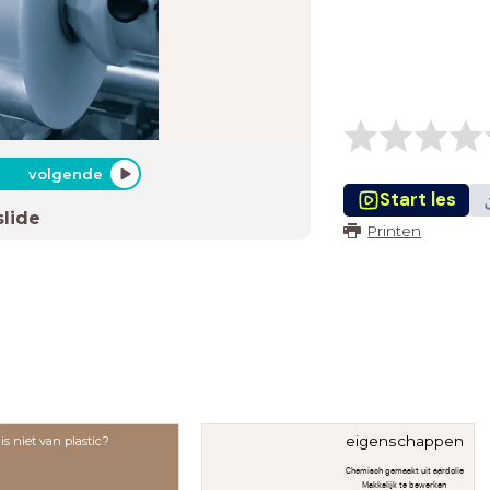
volgende
Start les
slide
Printen
eigenschappen
is niet van plastic?
Chemisch gemaakt uit aardolie
Makkelijk te bewerken