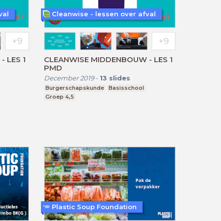
val
Cleanwise - lessen over afval
 LES 1
CLEANWISE MIDDENBOUW - LES 1
PMD
December 2019
-
13
slides
Burgerschapskunde
Basisschool
Groep 4,5
Plastic Soup Foundation