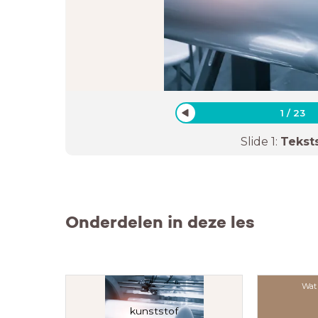
1
/
23
Slide
1
:
Tekst
Onderdelen in deze les
Wat 
kunststof