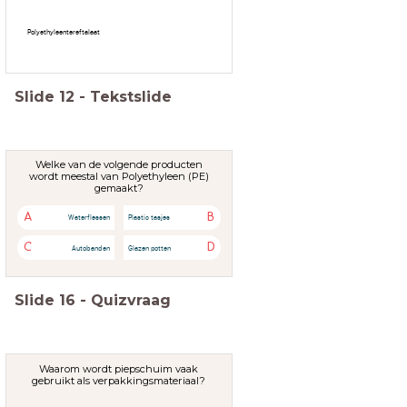
Polyethyleentereftalaat
Slide
12
-
Tekstslide
Welke van de volgende producten
wordt meestal van Polyethyleen (PE)
gemaakt?
A
B
Waterflessen
Plastic tasjes
C
D
Autobanden
Glazen potten
Slide
16
-
Quizvraag
Waarom wordt piepschuim vaak
gebruikt als verpakkingsmateriaal?