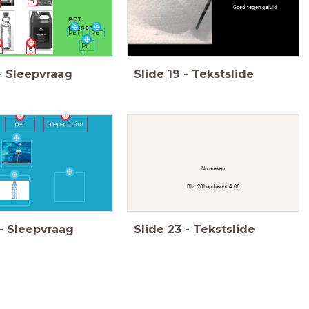
3
Goed tegen geluid
PET
flessen
PET
PET
PE
6
T
-
Sleepvraag
Slide
19
-
Tekstslide
piepschuim
pet
Nu maken
Blz. 201 opdracht 4.06
-
Sleepvraag
Slide
23
-
Tekstslide