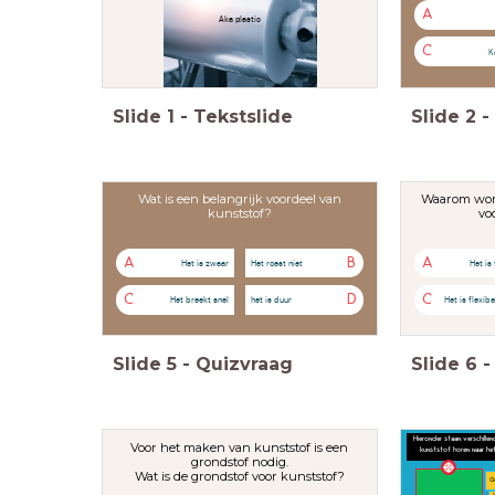
A
Aka plastic
C
K
Slide
1
-
Tekstslide
Slide
2
-
Wat is een belangrijk voordeel van
Waarom word
kunststof?
vo
A
B
A
Het is zwaar
Het roest niet
Het is
C
D
C
Het breekt snel
het is duur
Het is flexibe
Slide
5
-
Quizvraag
Slide
6
-
Hieronder staan verschille
Voor het maken van kunststof is een
kunststof horen naar het
grondstof nodig.
Wat is de grondstof voor kunststof?
G