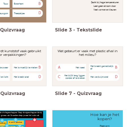
Zacht bij hoge temperaturen
B
Touw
Boterham
Laat geen stroom door
Veel vormen en kleuren
D
auwgom
Theezakjes
Quizvraag
Slide
3
-
Tekstslide
t kunststof vaak gebruikt
Wat gebeurt er vaak met plastic afval in
or verpakkingen?
het milieu?
Het breekt gamakkelijk
B
A
B
 te zwaar
Het is moeilijk te maken
Het roest
af
Het blijft lang liggen
D
C
D
l en licht
Het breekt snel
Het verdwijnt snel
zonder af te breken
Quizvraag
Slide
7
-
Quizvraag
nde stofeigenschappen. Sleep de eigenschappen die bij
Hoe kan je het
 groene vak. De andere sleep je naar het rode vak.
kopen?
In water oplosbaar
oedkoop
Plaatvorm