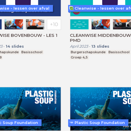
wise - lessen over afval
Cleanwise - lessen over af
ISE BOVENBOUW - LES 1
CLEANWISE MIDDENBOUW -
PMD
23
-
14
slides
April 2023
-
13
slides
chapskunde
Basisschool
Burgerschapskunde
Basisschool
8
Groep 4,5
ic Soup Foundation
Plastic Soup Foundation