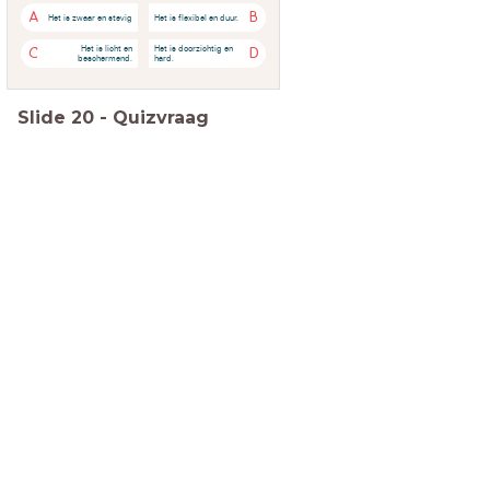
A
B
Het is zwaar en stevig
Het is flexibel en duur.
Het is licht en
Het is doorzichtig en
C
D
beschermend.
hard.
Slide
20
-
Quizvraag