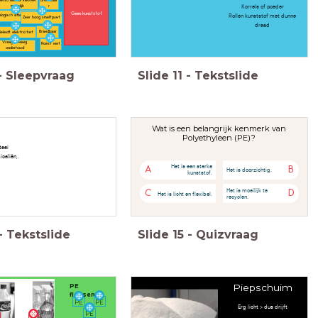
Verschillende kleuren
Breekbaa
Korrels of poeder
mogelijk
r
Geen kunststof
Rollen kunststof met dunne
ologisch afbreekbaar
Zeer hoog smeltpunt
draad
Brandbaar
eleidt elektriciteit
Vraagt weinig
Roest niet
onderhoud
-
Sleepvraag
Slide
11
-
Tekstslide
Wat is een belangrijk kenmerk van
Polyethyleen (PE)?
taai
caliën,.
Het is een sterke
A
B
Het is doorzichtig.
kunststof.
Het is moeilijk te
C
D
Het is licht en flexibel.
recyclen.
-
Tekstslide
Slide
15
-
Quizvraag
Piepschuim
PE
flessen
PE
PE
Erg licht > dus drijft
PE