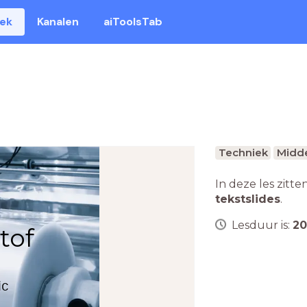
eek
Kanalen
aiToolsTab
Techniek
Midde
In deze les zitte
tekstslides
.
Lesduur is:
20
tof
ic