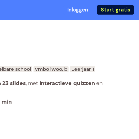
Inloggen
Start gratis
lbare school
vmbo lwoo, b
Leerjaar 1
n
23 slides
,
met
interactieve quizzen
en
min