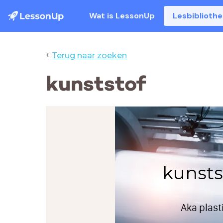
Wat is LessonUp
Lesbiblioth
‹
Terug naar zoeken
kunststof
kunsts
Aka plast