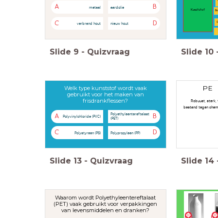
A
B
metaal
aardolie
Kunststof
Bi
C
D
verbrand hout
nieuw hout
G
Slide
9
-
Quizvraag
Slide
10
PE
Welk type kunststof wordt vaak
gebruikt voor het maken van
frisdrankflessen?
Robuust, sterk, 
bestand tegen chemi
Polyethyleentereftalaat
A
B
Polyvinylchloride (PVC)
(PET)
C
D
Polystyreen (PS)
Polypropyleen (PP)
Slide
13
-
Quizvraag
Slide
14
Waarom wordt Polyethyleentereftalaat
(PET) vaak gebruikt voor verpakkingen
van levensmiddelen en dranken?