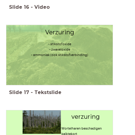
Slide
16
-
Video
Verzuring
- stikstofoxide
- zwaveloxide
- ammoniak (ook stikstofverbinding)
Slide
17
-
Tekstslide
verzuring
Wortelharen beschadigen
kalktekort