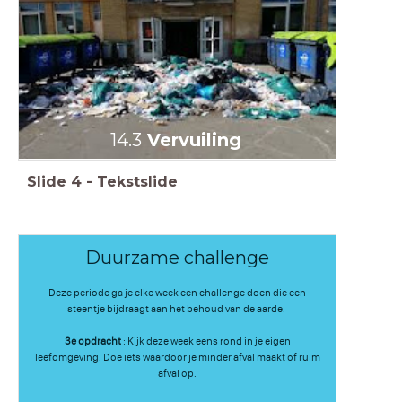
14.3
Vervuiling
Slide
4
-
Tekstslide
Duurzame challenge
Deze periode ga je elke week een challenge doen die een
steentje bijdraagt aan het behoud van de aarde.
3e opdracht
: Kijk deze week eens rond in je eigen
leefomgeving. Doe iets waardoor je minder afval maakt of ruim
afval op.