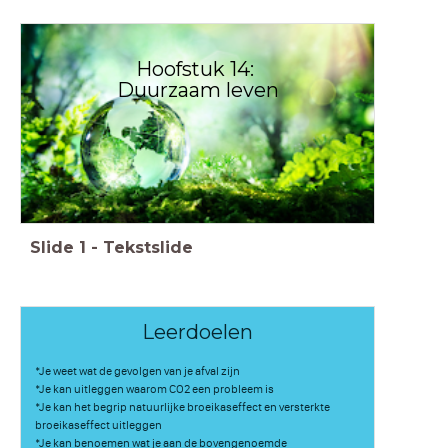
Hoofstuk 14:
Duurzaam leven
Slide
1
-
Tekstslide
Leerdoelen
*Je weet wat de gevolgen van je afval zijn
*Je kan uitleggen waarom CO2 een probleem is
*Je kan het begrip natuurlijke broeikaseffect en versterkte
broeikaseffect uitleggen
*Je kan benoemen wat je aan de bovengenoemde