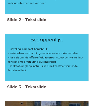
milieuproblemen zelf kan doen
Slide
2
-
Tekstslide
Begrippenlijst
-recycling-compost-hergebruik
-restafval-vuilverbrandingsinstallatie-vuilstort-zwerfafval
-fossiele brandstoffen-afvalgassen-uitstoot-luchtvervuiling-
fijnstof-smog-verzuring-zure neerslag
-koolstofkringloop-natuurlijke broeikaseffect-versterkte
broeikaseffect
Slide
3
-
Tekstslide