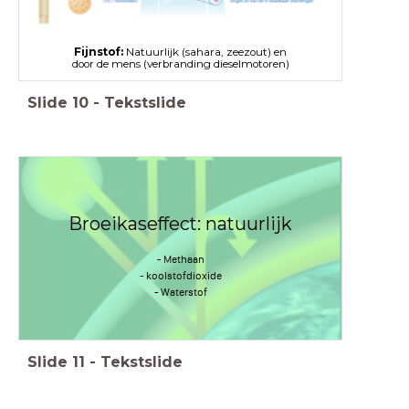
Fijnstof:
Natuurlijk (sahara, zeezout) en
door de mens (verbranding dieselmotoren)
Slide
10
-
Tekstslide
Broeikaseffect: natuurlijk
- Methaan
- koolstofdioxide
- Waterstof
Slide
11
-
Tekstslide