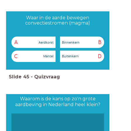
Waar in de aarde bewegen
convectiestromen (magma)
A
B
Aardkorst
Binnenkern
C
D
Mantel
Buitenkern
Slide
45
-
Quizvraag
Waarom is de kans op zo'n grote
aardbeving in Nederland heel klein?