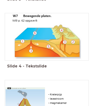
WB p. 62 opgave 8
Slide
4
-
Tekstslide
- Kraterpijp
- lavastroom
- magmakamer