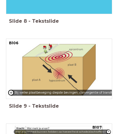
Slide
8
-
Tekstslide
B106
Bij welke plaatbeweging diepste bevingen, convergentie of transform?
Slide
9
-
Tekstslide
B107
Wat zou invloed kunnen hebben op hoeveelheid schade/slachtoffers?