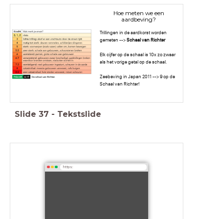
Hoe meten we een
aardbeving?
Trillingen in de aardkorst worden
gemeten -->
Schaal van Richter
Elk cijfer op de schaal is 10x zo zwaar
als het vorige getal op de schaal.
Zeebeving in Japan 2011 --> 9 op de
Schaal van Richter!
Slide
37
-
Tekstslide
https: