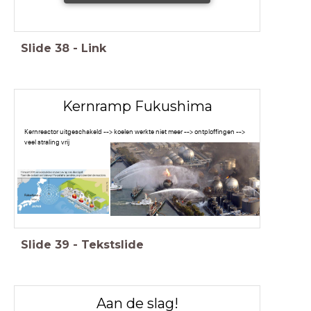
Slide
38
-
Link
Kernramp Fukushima
Kernreactor uitgeschakeld --> koelen werkte niet meer --> ontploffingen -->
veel straling vrij
Slide
39
-
Tekstslide
Aan de slag!