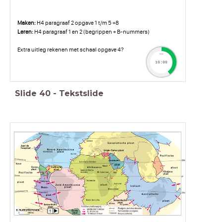
Maken:
H4 paragraaf 2 opgave 1 t/m 5 +8
Leren:
H4 paragraaf 1 en 2 (begrippen + B-nummers)
Extra uitleg rekenen met schaal opgave 4?
timer
10:00
Slide
40
-
Tekstslide