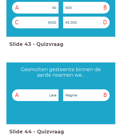
A
B
40
400
C
D
4000
40.000
Slide
43
-
Quizvraag
Gesmolten gesteente binnen de
aarde noemen we...
A
B
Lava
Magma
Slide
44
-
Quizvraag