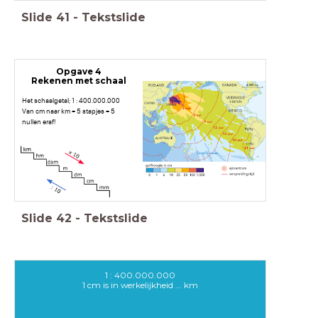
Slide
41
-
Tekstslide
Opgave 4
Rekenen met schaal
Het schaalgetal; 1 : 400.000.000
Van cm naar km = 5 stapjes = 5
nullen eraf!
Slide
42
-
Tekstslide
1 : 400.000.000
1 cm is in werkelijkheid ... km