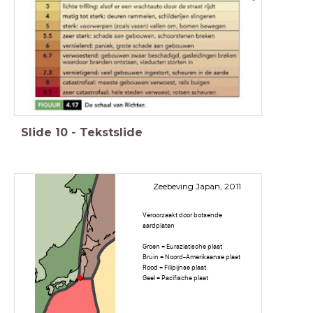
Slide
10
-
Tekstslide
Zeebeving Japan, 2011
Veroorzaakt door botsende
aardplaten
Groen = Euraziatische plaat
Bruin = Noord-Amerikaanse plaat
Rood = Filipijnse plaat
Geel = Pacifische plaat