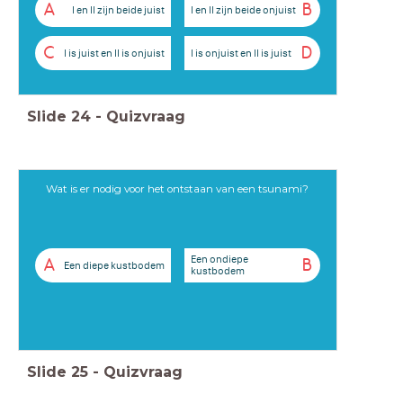
A
B
I en II zijn beide juist
I en II zijn beide onjuist
C
D
I is juist en II is onjuist
I is onjuist en II is juist
Slide
24
-
Quizvraag
Wat is er nodig voor het ontstaan van een tsunami?
Een ondiepe
A
B
Een diepe kustbodem
kustbodem
Slide
25
-
Quizvraag