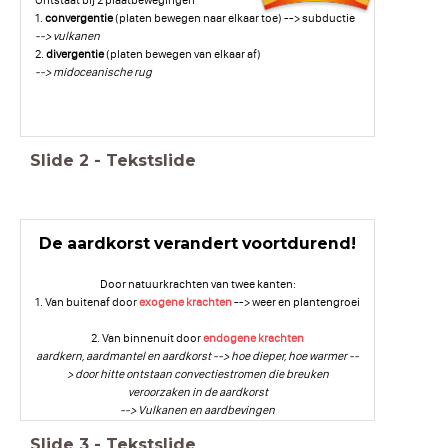
1.
convergentie
(platen bewegen naar elkaar toe) --> subductie
--> vulkanen
2.
divergentie
(platen bewegen van elkaar af)
--> midoceanische rug
Slide
2
-
Tekstslide
De aardkorst verandert voortdurend!
Door natuurkrachten van twee kanten:
1. Van buitenaf door
exogene krachten
--> weer en plantengroei
2. Van binnenuit door
endogene krachten
aardkern, aardmantel en aardkorst --> hoe dieper, hoe warmer --
> door hitte ontstaan convectiestromen die breuken
veroorzaken in de aardkorst
--> Vulkanen en aardbevingen
Slide
3
-
Tekstslide