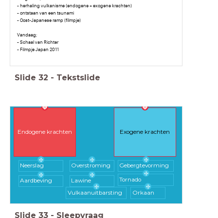
- herhaling vulkanisme (endogene + exogene krachten)
- ontstaan van een tsunami
- Oost-Japanese ramp (filmpje)
Vandaag;
- Schaal van Richter
- Filmpje Japan 2011
Slide
32
-
Tekstslide
Endogene krachten
Exogene krachten
Neerslag
Overstroming
Gebergtevorming
Tornado
Aardbeving
Lawine
Vulkaanuitbarsting
Orkaan
Slide
33
-
Sleepvraag