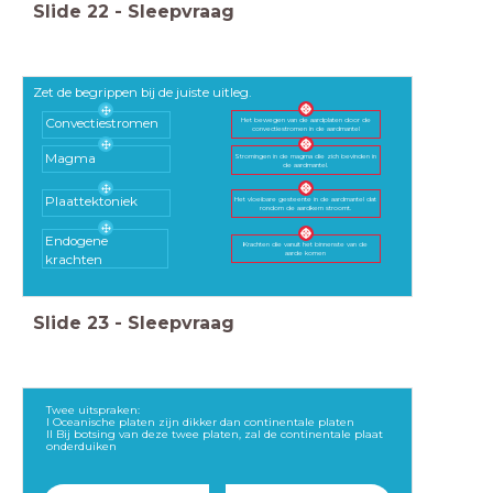
Slide
22
-
Sleepvraag
Zet de begrippen bij de juiste uitleg.
Het bewegen van de aardplaten door de
Convectiestromen
convectiestromen in de aardmantel
Magma
Stromingen in de magma die zich bevinden in
de aardmantel.
Plaattektoniek
Het vloeibare gesteente in de aardmantel dat
rondom de aardkern stroomt.
Endogene
Krachten die vanuit het binnenste van de
aarde komen
krachten
Slide
23
-
Sleepvraag
Twee uitspraken:
I Oceanische platen zijn dikker dan continentale platen
II Bij botsing van deze twee platen, zal de continentale plaat
onderduiken