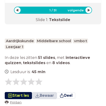
1
/
51
volgende
Slide
1
:
Tekstslide
Aardrijkskunde
Middelbare school
vmbo t
Leerjaar 1
In deze les zitten
51 slides
,
met
interactieve
quizzen
,
tekstslides
en
8 videos
.
Lesduur is:
45
min
Start les
Bewaar
Deel
Printen