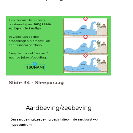
Een tsunami kan alleen
ontstaan bij een
langzaam
oplopende kustlijn.
In welke van de drie
afbeeldingen hiernaast kan
een tsunami ontstaan?
Sleep het woord 'tsunami'
naar de juiste afbeelding.
TSUNAMI
Slide
34
-
Sleepvraag
Aardbeving/zeebeving
Een aardbeving/zeebeving begint diep in de aardkorst -->
hypocentrum