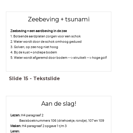
Zeebeving + tsunami
Zeebeving = een aardbeving in de zee
1. Botsende aardplaten zorgen voor een schok
2. Water wordt door de schok omhoog geduwd
3. Golven; op zee nog niet hoog
4. Bij de kust = ondiepe bodem
5. Water wordt afgeremd door bodem --> struikelt --> hoge golf
Slide
15
-
Tekstslide
Aan de slag!
Lezen:
H4 paragraaf 2
Basisboeknummers 106 (driehoekje, rondje), 107 en 109
Maken:
H4 paragraaf 2 opgave 1 t/m 3
Leren: