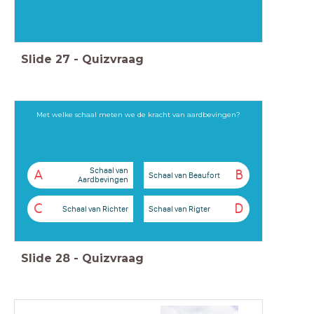
Slide
27
-
Quizvraag
Met welke schaal meten we de kracht van aardbevingen?
Schaal van
A
B
Schaal van Beaufort
Aardbevingen
C
D
Schaal van Richter
Schaal van Rigter
Slide
28
-
Quizvraag