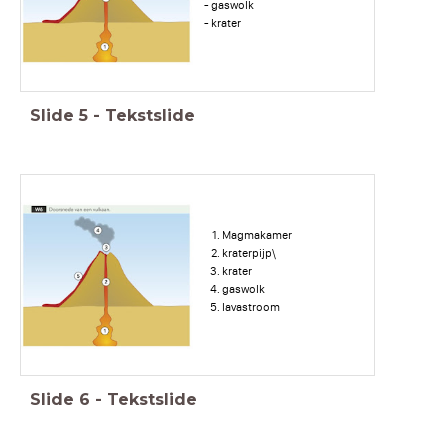
- gaswolk
- krater
Slide
5
-
Tekstslide
Magmakamer
kraterpijp\
krater
gaswolk
lavastroom
Slide
6
-
Tekstslide