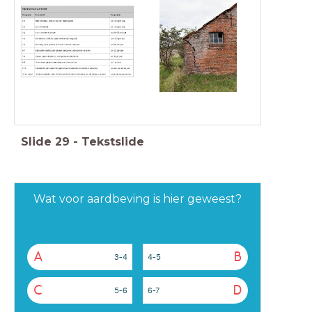
Slide
29
-
Tekstslide
Wat voor aardbeving is hier geweest?
A
B
3-4
4-5
C
D
5-6
6-7