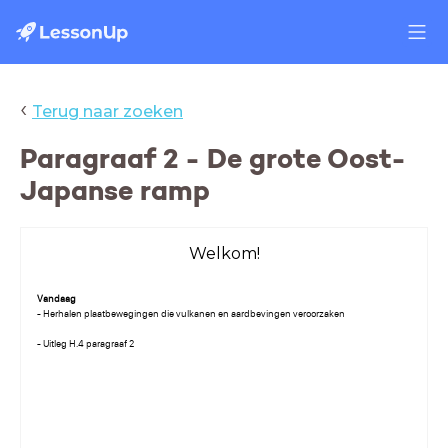
‹
Terug naar zoeken
Paragraaf 2 - De grote Oost-
Japanse ramp
Welkom!
Vandaag
- Herhalen plaatbewegingen die vulkanen en aardbevingen veroorzaken
- Uitleg H.4 paragraaf 2