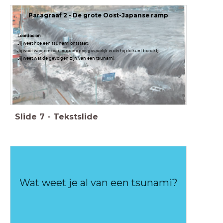
Paragraaf 2 - De grote Oost-Japanse ramp
Leerdoelen
Jij weet hoe een tsunami ontstaat;
Jij weet waarom een tsunami pas gevaarlijk is als hij de kust bereikt;
Jij weet wat de gevolgen zijn van een tsunami;
Slide
7
-
Tekstslide
Wat weet je al van een tsunami?