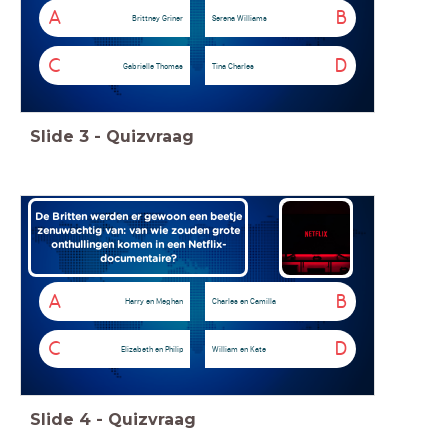
A
B
Brittney Griner
Serena Williams
C
D
Gabrielle Thomas
Tina Charles
Slide
3
-
Quizvraag
De Britten werden er gewoon een beetje
zenuwachtig van: van wie zouden grote
onthullingen komen in een Netflix-
documentaire?
A
B
Harry en Meghan
Charles en Camilla
C
D
Elizabeth en Philip
William en Kate
Slide
4
-
Quizvraag