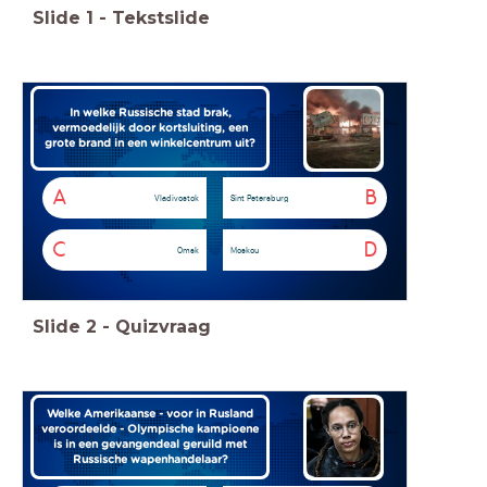
Slide
1
-
Tekstslide
In welke Russische stad brak,
vermoedelijk door kortsluiting, een
grote brand in een winkelcentrum uit?
A
B
Vladivostok
Sint Petersburg
C
D
Omsk
Moskou
Slide
2
-
Quizvraag
Welke Amerikaanse - voor in Rusland
veroordeelde - Olympische kampioene
is in een gevangendeal geruild met
Russische wapenhandelaar?