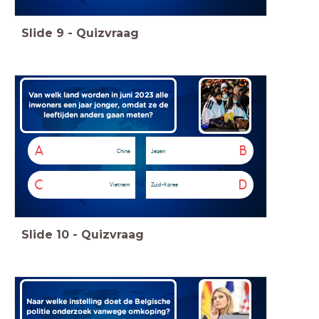
Slide
9
-
Quizvraag
Van welk land worden in juni 2023 alle
inwoners een jaar jonger, omdat ze de
leeftijden anders gaan meten?
A
B
China
Japan
C
D
Vietnam
Zuid-Korea
Slide
10
-
Quizvraag
Naar welke instelling doet de Belgische
politie onderzoek vanwege omkoping?