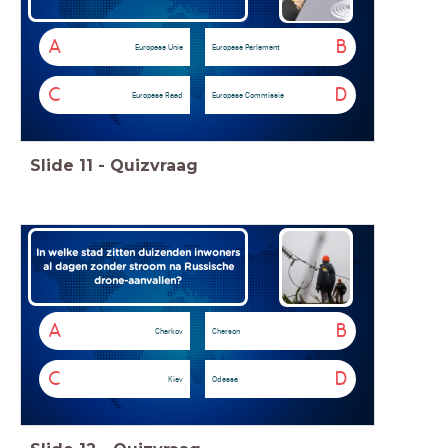
A
B
Europese Unie
Europese Parlement
C
D
Europese Raad
Europese Commissie
Slide
11
-
Quizvraag
In welke stad zitten duizenden inwoners
al dagen zonder stroom na Russische
drone-aanvallen?
A
B
Charkov
Cherson
C
D
Kiev
Odessa