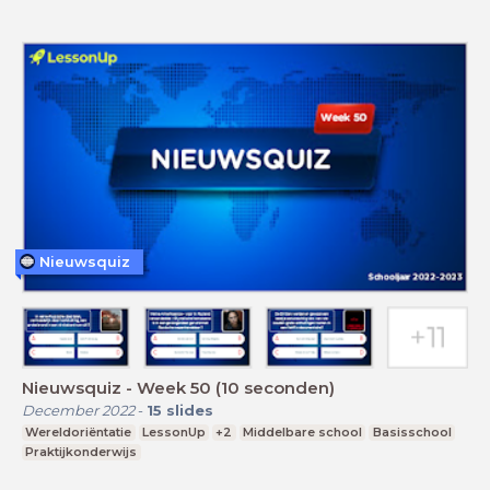
Nieuwsquiz
Nieuwsquiz - Week 50 (10 seconden)
December 2022
-
15
slides
Wereldoriëntatie
LessonUp
+2
Middelbare school
Basisschool
Praktijkonderwijs