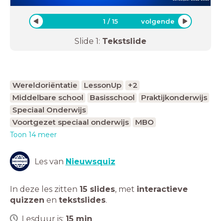
1
/
15
volgende
Slide
1
:
Tekstslide
Wereldoriëntatie
LessonUp
+2
Middelbare school
Basisschool
Praktijkonderwijs
Speciaal Onderwijs
Voortgezet speciaal onderwijs
MBO
Toon 14 meer
Les van
Nieuwsquiz
In deze les zitten
15 slides
,
met
interactieve
quizzen
en
tekstslides
.
Lesduur is:
15
min