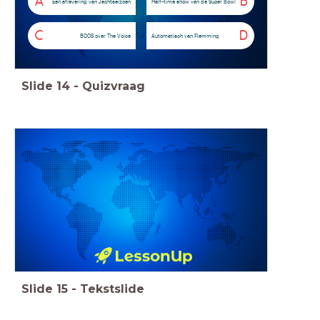
A
B
Een aflevering van Jachtseizoen
Half-time show van de Super Bowl
C
D
BOOS over The Voice
Automatisch van Flemming
Slide
14
-
Quizvraag
Slide
15
-
Tekstslide