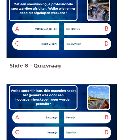
Met een overwinning je professionele
sportcarrière afsluiten. Welke wielrenner
deed dit afgelopen weekend?
A
B
Mathieu van der Poel
Niki Terpstra
C
D
Robert Geesink
Tom Dumoulin
Slide
8
-
Quizvraag
Welke spoorlijn kan, drie maanden nadat
het geraakt was door een
hoogspanningskabel. weer worden
gebruikt?
A
B
Betuwelijn
Flevolijn
C
D
Hanzelijn
Noordlijn