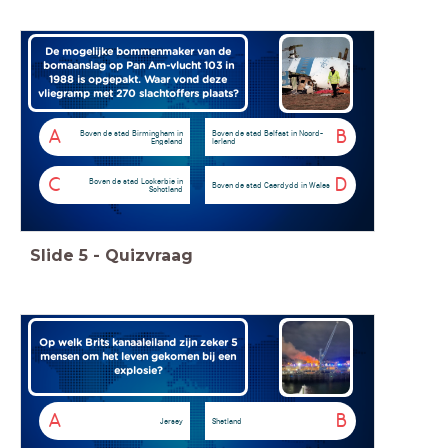
De mogelijke bommenmaker van de
bomaanslag op Pan Am-vlucht 103 in
1988 is opgepakt. Waar vond deze
vliegramp met 270 slachtoffers plaats?
A
B
Boven de stad Birmingham in
Boven de stad Belfast in Noord-
Engeland
Ierland
C
D
Boven de stad Lockerbie in
Boven de stad Caerdydd in Wales
Schotland
Slide
5
-
Quizvraag
Op welk Brits kanaaleiland zijn zeker 5
mensen om het leven gekomen bij een
explosie?
A
B
Jersey
Shetland