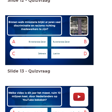
Slide
12
-
Quizvraag
Binnen welk ministerie blijkt al jaren veel
discriminatie en racisme richting
medewerkers te zijn?
A
B
Binnenlandse Zaken
Buitenlandse Zaken
C
D
Defensie
Justitie
Slide
13
-
Quizvraag
Welke video is dit jaar het meest, ruim 10
miljoen keer, door Nederlanders op
YouTube bekeken?