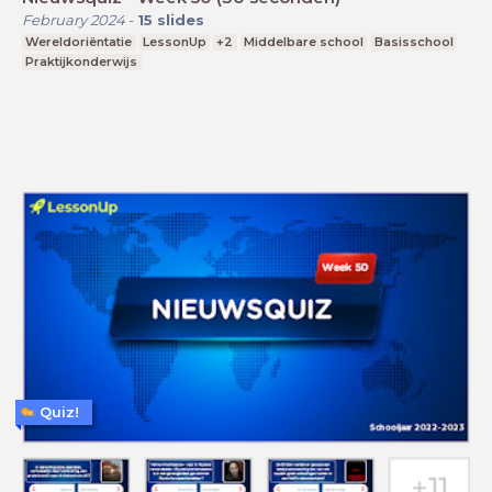
February 2024
-
15
slides
Wereldoriëntatie
LessonUp
+2
Middelbare school
Basisschool
Praktijkonderwijs
Quiz!