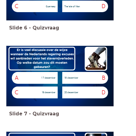
C
D
Guernsey
The Isle of Man
Slide
6
-
Quizvraag
Er is veel discussie over de wijze
wanneer de Nederlands regering excuses
wil aanbieden voor het slavernijverleden.
Op welke datum zou dit moeten
gebeuren?
A
B
1 7 december
18 december
C
D
19 december
20 december
Slide
7
-
Quizvraag