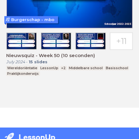
Burgerschap - mbo
Nieuwsquiz - Week 50 (10 seconden)
July 2024
-
15
slides
Wereldoriëntatie
LessonUp
+2
Middelbare school
Basisschool
Praktijkonderwijs
LessonUp