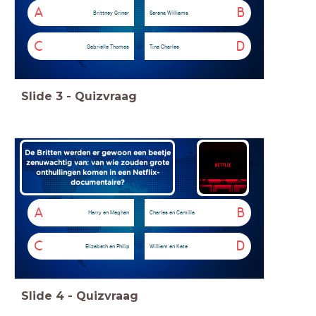
A
B
Brittney Griner
Serena Williams
C
D
Gabrielle Thomas
Tina Charles
Slide
3
-
Quizvraag
De Britten werden er gewoon een beetje
zenuwachtig van: van wie zouden grote
onthullingen komen in een Netflix-
documentaire?
A
B
Harry en Meghan
Charles en Camilla
C
D
Elizabeth en Philip
William en Kate
Slide
4
-
Quizvraag