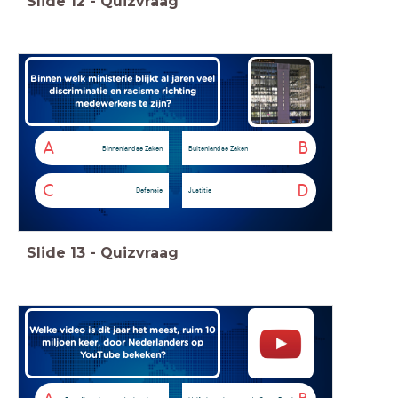
Slide
12
-
Quizvraag
Binnen welk ministerie blijkt al jaren veel
discriminatie en racisme richting
medewerkers te zijn?
A
B
Binnenlandse Zaken
Buitenlandse Zaken
C
D
Defensie
Justitie
Slide
13
-
Quizvraag
Welke video is dit jaar het meest, ruim 10
miljoen keer, door Nederlanders op
YouTube bekeken?