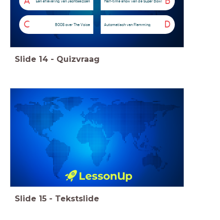
A
B
Een aflevering van Jachtseizoen
Half-time show van de Super Bowl
C
D
BOOS over The Voice
Automatisch van Flemming
Slide
14
-
Quizvraag
Slide
15
-
Tekstslide