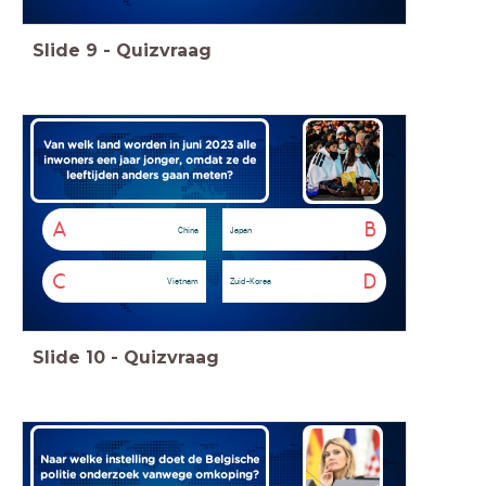
Slide
9
-
Quizvraag
Van welk land worden in juni 2023 alle
inwoners een jaar jonger, omdat ze de
leeftijden anders gaan meten?
A
B
China
Japan
C
D
Vietnam
Zuid-Korea
Slide
10
-
Quizvraag
Naar welke instelling doet de Belgische
politie onderzoek vanwege omkoping?