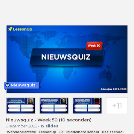
Nieuwsquiz
Nieuwsquiz - Week 50 (10 seconden)
December 2022
-
15
slides
Wereldoriëntatie
LessonUp
+2
Middelbare school
Basisschool