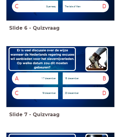
C
D
Guernsey
The Isle of Man
Slide
6
-
Quizvraag
Er is veel discussie over de wijze
wanneer de Nederlands regering excuses
wil aanbieden voor het slavernijverleden.
Op welke datum zou dit moeten
gebeuren?
A
B
1 7 december
18 december
C
D
19 december
20 december
Slide
7
-
Quizvraag