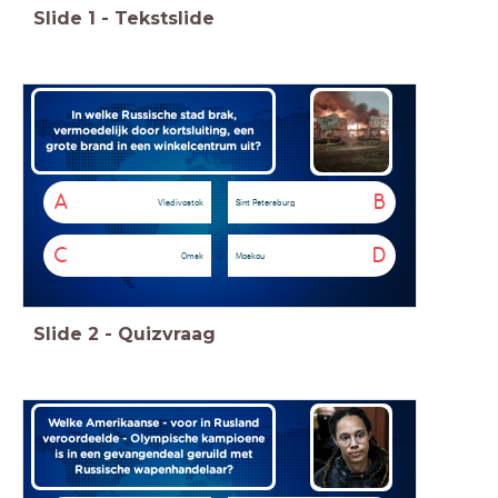
Slide
1
-
Tekstslide
In welke Russische stad brak,
vermoedelijk door kortsluiting, een
grote brand in een winkelcentrum uit?
A
B
Vladivostok
Sint Petersburg
C
D
Omsk
Moskou
Slide
2
-
Quizvraag
Welke Amerikaanse - voor in Rusland
veroordeelde - Olympische kampioene
is in een gevangendeal geruild met
Russische wapenhandelaar?