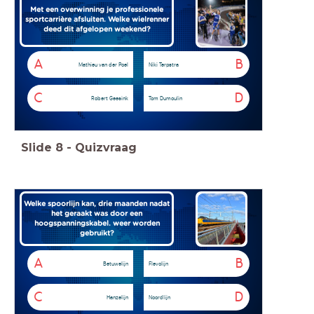
Met een overwinning je professionele
sportcarrière afsluiten. Welke wielrenner
deed dit afgelopen weekend?
A
B
Mathieu van der Poel
Niki Terpstra
C
D
Robert Geesink
Tom Dumoulin
Slide
8
-
Quizvraag
Welke spoorlijn kan, drie maanden nadat
het geraakt was door een
hoogspanningskabel. weer worden
gebruikt?
A
B
Betuwelijn
Flevolijn
C
D
Hanzelijn
Noordlijn