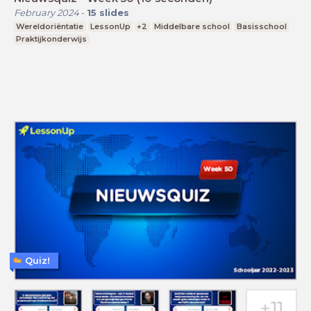
February 2024
-
15
slides
Wereldoriëntatie
LessonUp
+2
Middelbare school
Basisschool
Praktijkonderwijs
Quiz!