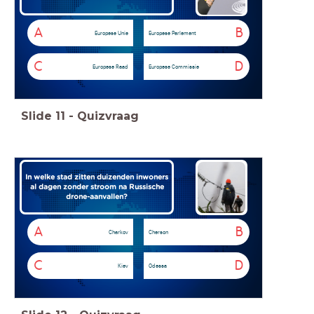
A
B
Europese Unie
Europese Parlement
C
D
Europese Raad
Europese Commissie
Slide
11
-
Quizvraag
In welke stad zitten duizenden inwoners
al dagen zonder stroom na Russische
drone-aanvallen?
A
B
Charkov
Cherson
C
D
Kiev
Odessa