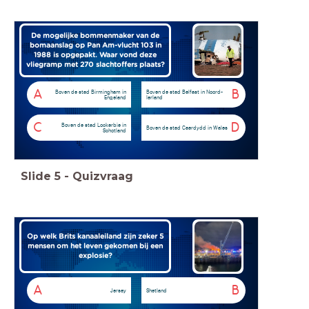
De mogelijke bommenmaker van de
bomaanslag op Pan Am-vlucht 103 in
1988 is opgepakt. Waar vond deze
vliegramp met 270 slachtoffers plaats?
A
B
Boven de stad Birmingham in
Boven de stad Belfast in Noord-
Engeland
Ierland
C
D
Boven de stad Lockerbie in
Boven de stad Caerdydd in Wales
Schotland
Slide
5
-
Quizvraag
Op welk Brits kanaaleiland zijn zeker 5
mensen om het leven gekomen bij een
explosie?
A
B
Jersey
Shetland