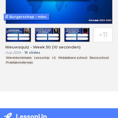
Burgerschap - mbo
Nieuwsquiz - Week 50 (10 seconden)
July 2024
-
15
slides
Wereldoriëntatie
LessonUp
+2
Middelbare school
Basisschool
Praktijkonderwijs
LessonUp