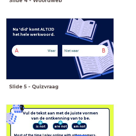
Slide
4
-
Woordweb
Na 'did' komt ALTIJD
het hele werkwoord.
A
B
Waar
Niet waar
Slide
5
-
Quizvraag
Vul de tekst aan met de juiste vormen
van de ontkenning van to be.
am not
is not
are not
Most of the time I play online with other gamers.