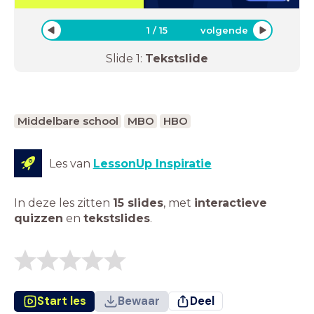
1
/
15
volgende
Slide
1
:
Tekstslide
Middelbare school
MBO
HBO
Les van
LessonUp Inspiratie
In deze les zitten
15 slides
,
met
interactieve
quizzen
en
tekstslides
.
Start les
Bewaar
Deel