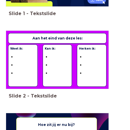
Slide
1
-
Tekstslide
Aan het eind van deze les:
Weet ik:
Kan ik:
Herken ik:
Slide
2
-
Tekstslide
Hoe zit jij er nu bij?