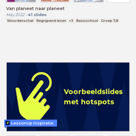
Van planeet naar planeet
May 2022
-
41
slides
Woordenschat
Begrijpend lezen
+3
Basisschool
Groep 7,8
LessonUp Inspiratie