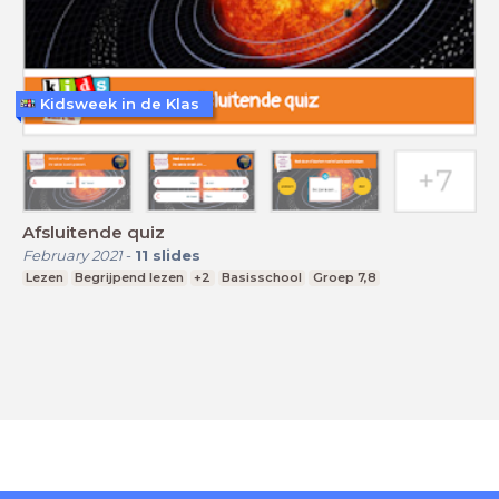
Kidsweek in de Klas
Afsluitende quiz
February 2021
-
11
slides
Lezen
Begrijpend lezen
+2
Basisschool
Groep 7,8