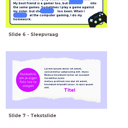
My best friend is a gamer too, but we into
the same games. Sometimes I play a game against
my sister, but she too keen. When I
at the computer gaming, I do my
homework.
Slide
6
-
Sleepvraag
Lorem ipsum dolor sit amet,
consectetur adipiscing elit.
Nunc
finibus tincidunt tortor at suscipit.
Curabitur justo
metus, pretium nec dui sit amet,
tincidunt blandit lacus.
In quis quam
elit.
Titel
Slide
7
-
Tekstslide