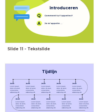
introduceren
Q
Comment tu t'appelles?
A
Je m'appelle ...
Slide
11
-
Tekstslide
Tijdlijn
JAAR
JAAR
JAAR
JAAR
JAAR
Lorem ipsum
Lorem ipsum
Lorem ipsum
Lorem ipsum
Lorem ipsum
dolor sit amet,
dolor sit amet,
dolor sit amet,
dolor sit amet,
dolor sit amet,
consectetur
consectetur
consectetur
consectetur
consectetur
adipiscing elit.
adipiscing elit.
adipiscing elit.
adipiscing elit.
adipiscing elit.
JAAR
JAAR
JAAR
JAAR
JAAR
Lorem ipsum
Lorem ipsum
Lorem ipsum
Lorem ipsum
Lorem ipsum
dolor sit amet,
dolor sit amet,
dolor sit amet,
dolor sit amet,
dolor sit amet,
consectetur
consectetur
consectetur
consectetur
consectetur
adipiscing elit.
adipiscing elit.
adipiscing elit.
adipiscing elit.
adipiscing elit.