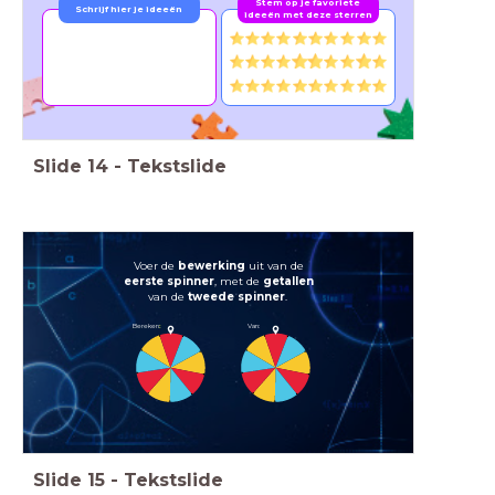
Stem op je favoriete
Schrijf hier je ideeën
ideeën met deze sterren
Slide
14
-
Tekstslide
Voer de
bewerking
uit van de
eerste spinner
, met de
getallen
van de
tweede spinner
.
Bereken
:
Van:
Slide
15
-
Tekstslide