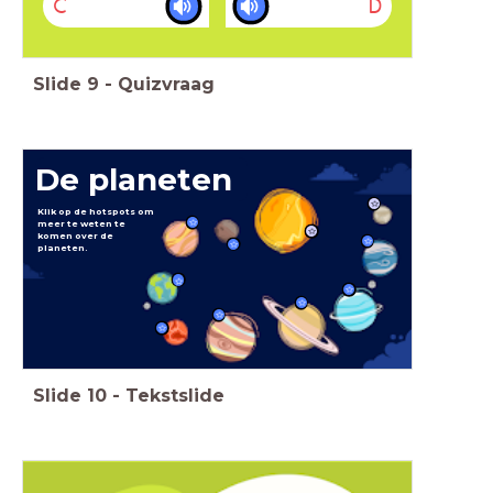
C
D
Slide
9
-
Quizvraag
De planeten
Klik op de hotspots om
meer te weten te
komen over de
planeten.
Slide
10
-
Tekstslide