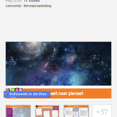
May 2025
-
17
slides
LessonUp
Beroepsopleiding
Kidsweek in de Klas