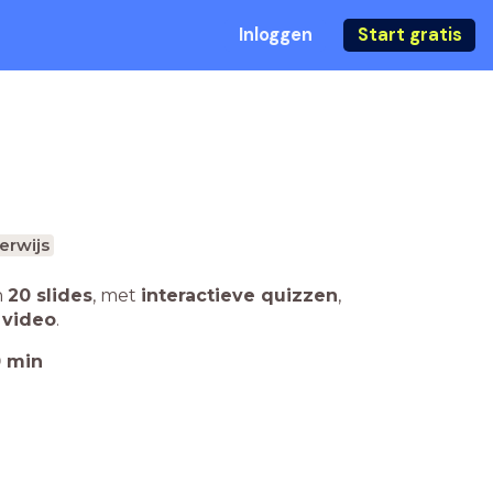
Inloggen
Start gratis
erwijs
n
20 slides
,
met
interactieve quizzen
,
 video
.
0
min