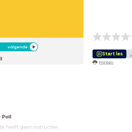
volgende
Start les
l
Printen
-
Poll
de heeft geen instructies