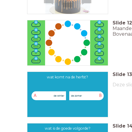
Slide
12
juni
mei
Maanden
januari
Bovenaa
maart
oktober
augustus
februari
november
juli
april
september
december
Slide
13
wat komt na de herfst?
Deze sli
A
B
de winter
de zomer
Slide
1
wat is de goede volgorde?