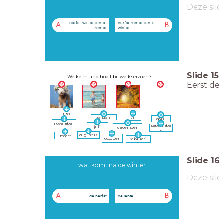
Deze sli
herfst-winter-lente-
herfst-zomer-lente-
A
B
zomer
winter
Slide
15
Welke maand hoort bij welk seizoen?
Eerst de
mei
januari
juni
april
november
septembe
juli
december
r
augustus
maart
october
februari
Slide
1
wat komt na de winter
Deze sli
A
B
de herfst
de lente