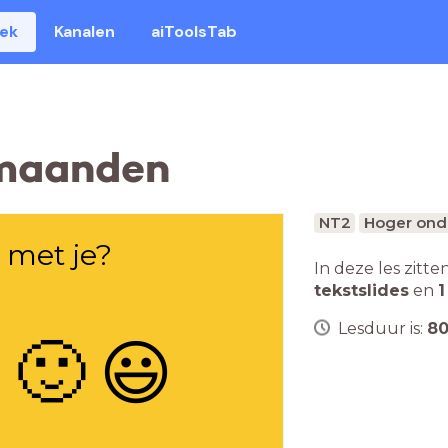
eek
Kanalen
aiToolsTab
 maanden
NT2
Hoger ond
 met je?
In deze les zitte
tekstslides
en
1
Lesduur is:
8

🙂
😃