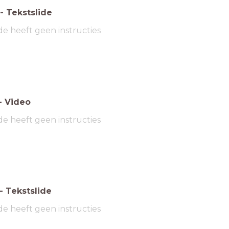
-
Tekstslide
de heeft geen instructies
-
Video
de heeft geen instructies
-
Tekstslide
de heeft geen instructies