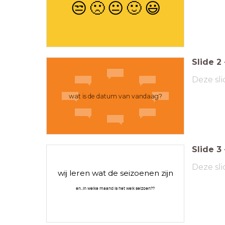
😒
🙁
😐
🙂
😃
Slide
2
Deze sli
wat is de datum van vandaag?
Slide
3
Deze sli
wij leren wat de seizoenen zijn
en..in welke maand is het welk seizoen??