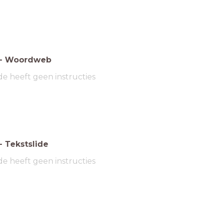
-
Woordweb
de heeft geen instructies
-
Tekstslide
de heeft geen instructies