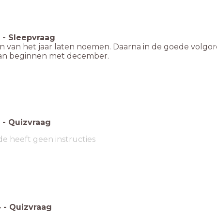
-
Sleepvraag
 van het jaar laten noemen. Daarna in de goede volgor
n beginnen met december.
-
Quizvraag
de heeft geen instructies
4
-
Quizvraag