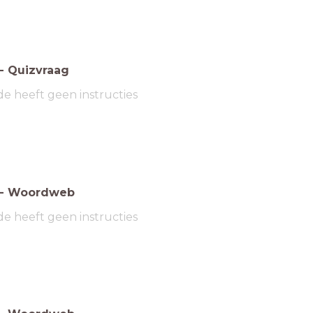
-
Quizvraag
de heeft geen instructies
-
Woordweb
de heeft geen instructies