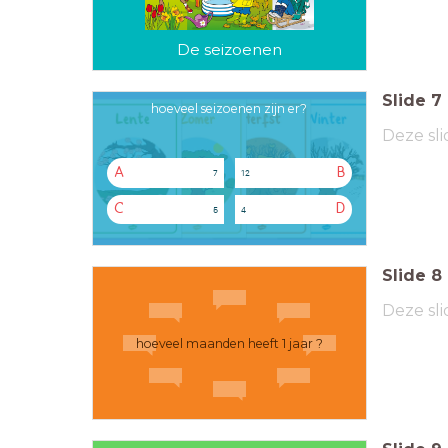
De seizoenen
Slide
7
hoeveel seizoenen zijn er?
Deze sli
A
B
7
12
C
D
5
4
Slide
8
Deze sli
hoeveel maanden heeft 1 jaar ?