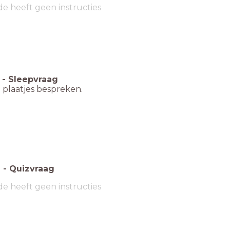
de heeft geen instructies
-
Sleepvraag
 plaatjes bespreken.
6
-
Quizvraag
de heeft geen instructies