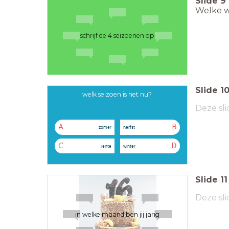
Slide
9
Welke w
schrijf de 4 seizoenen op
Slide
1
welk seizoen is het nu?
Deze sli
A
B
zomer
herfst
C
D
lente
winter
Slide
11
Deze sli
in welke maand ben jij jarig