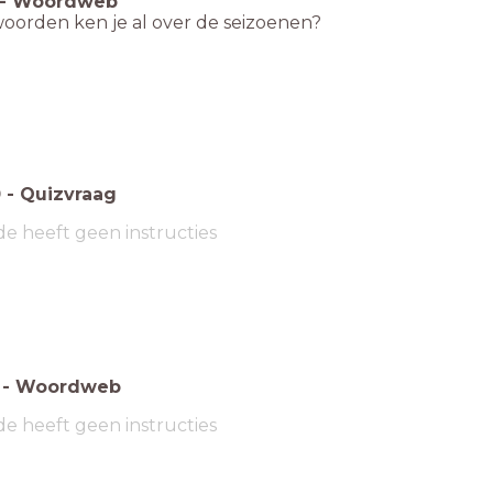
-
Woordweb
oorden ken je al over de seizoenen?
0
-
Quizvraag
de heeft geen instructies
-
Woordweb
de heeft geen instructies