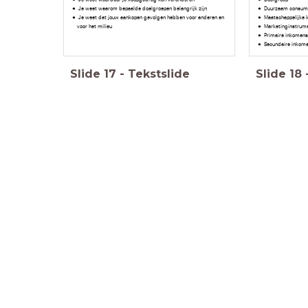
Je weet waarom bepaalde doelgroepen belangrijk zijn
Duurzaam consum
Je weet dat jouw aankopen gevolgen hebben voor anderen en
Maatschappelijke 
voor het milieu
Marketinginstrum
Primaire inkomen
Secundaire inkom
Slide
17
-
Tekstslide
Slide
18