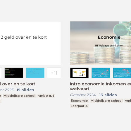
 over en te kort
Intro economie Inkomen e
welvaart
r 2025
-
15
slides
October 2024
-
13
slides
e
Middelbare school
vmbo g, t
Economie
Middelbare school
vm
3
Leerjaar 4