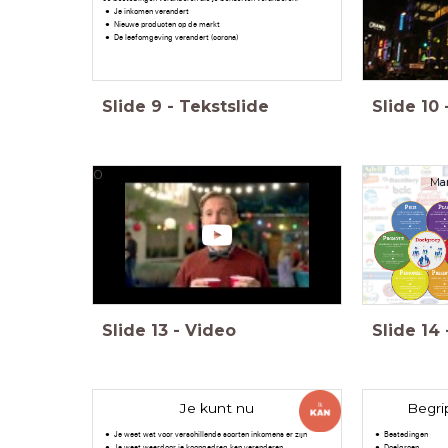
Je inkomen verandert
Nieuwe producten op de markt
De leefomgeving verandert (corona)
Slide
9
-
Tekstslide
Slide
10
0
Mar
Slide
13
-
Video
Slide
14
Je kunt nu
Begri
Je weet wat voor verschillende soorten inkomens er zijn
Bestedingen
Je weet waardoor je koopgedrag kan veranderen
Doelgroep