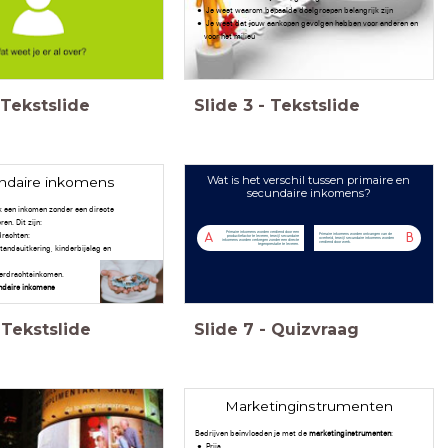
Je weet waarom bepaalde doelgroepen belangrijk zijn
Je weet dat jouw aankopen gevolgen hebben voor anderen en
voor het milieu
Tekstslide
Slide
3
-
Tekstslide
Wat is het verschil tussen primaire en
ndaire inkomens
secundaire inkomens?
 een inkomen zonder een directe
en. Dit zijn:
Primaire inkomens worden verdiend door een
drachten:
Primaire inkomens worden ontvangen van de
A
B
productiefactor te leveren, terwijl secundaire
overheid, terwijl secundaire inkomens worden
inkomens worden verkregen zonder een directe
verdiend door werk.
tegenprestatie te leveren.
tandsuitkering, kinderbijslag en
verdrachtsinkomen.
ndaire inkomens
Tekstslide
Slide
7
-
Quizvraag
Marketinginstrumenten
Bedrijven beïnvloeden je met de
marketinginstrumenten
:
Prijs