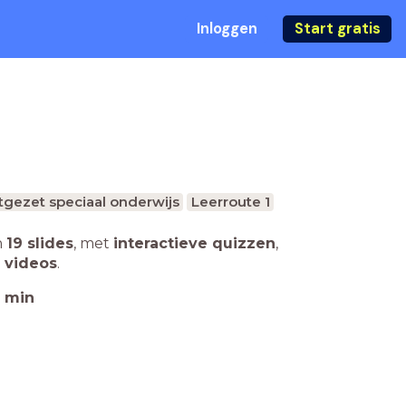
Inloggen
Start gratis
tgezet speciaal onderwijs
Leerroute 1
n
19 slides
,
met
interactieve quizzen
,
 videos
.
min