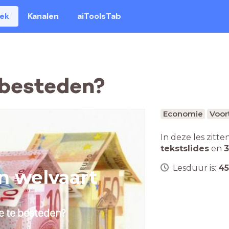
eek
Kanalen
aiToolsTab
 besteden?
Economie
Voor
In deze les zitte
tekstslides
en
3
Lesduur is:
45
n welvaart
je te besteden?