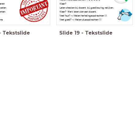
eren
Klaar?
kosten
Laten checken bij docent, bij goedkeuring nakijken.
enten
Klaar? Werk laten zien aan docent.
s
Veel fout? -> Maken herhalingsopdrachten 1.1
ens
Veel goed? -> Maken plusopdrachten 1.1
-
Tekstslide
Slide
19
-
Tekstslide