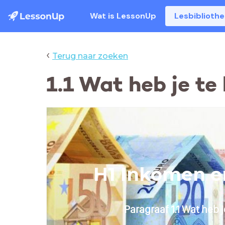
Wat is LessonUp
Lesbiblioth
‹
Terug naar zoeken
1.1 Wat heb je te
H1 Inkomen e
Paragraaf 1.1 Wat heb 