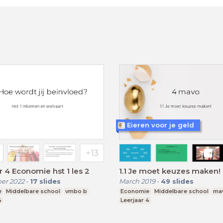
Eieren voor je geld
r 4 Economie hst 1 les 2
1.1 Je moet keuzes maken!
er 2022
-
17
slides
March 2019
-
49
slides
e
Middelbare school
vmbo b
Economie
Middelbare school
ma
4
Leerjaar 4