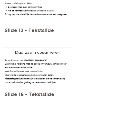
kopen, zoals jongeren. Want:
Beslissen mee over aankopen thuis
Als ze eenmaal klanten zijn blijven ze dat vaak
Zo'n groep met dezelfde kenmerken noemen we een
doelgroep
.
Slide
12
-
Tekstslide
Duurzaam cosumeren
Je kunt kiezen voor
duurzaam consumeren
.
Dan houd je rekening met de gevolgen van jouw aankopen voor
andere mensen en het milieu.
Vaak betaal je meer voor de producten.
Maar de de maatschappelijke kosten zullen dalen.
Maatschappelijke kosten
zijn alle nadelen die de samenleving
ondervindt van het gedrag va personen of bedrijven.
Slide
16
-
Tekstslide