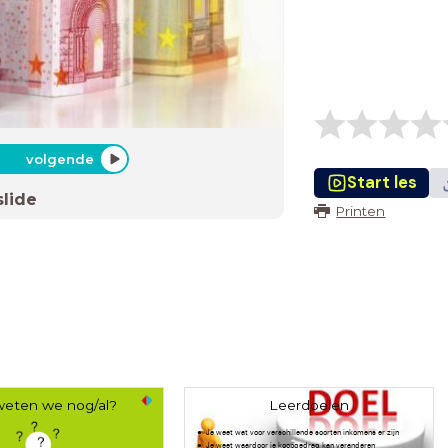
volgende
Start les
slide
Printen
eten we nog/al?
Leerdoelen
Je weet wat voor verschillende soorten inkomens er zijn
Je weet waardoor je koopgedrag kan veranderen