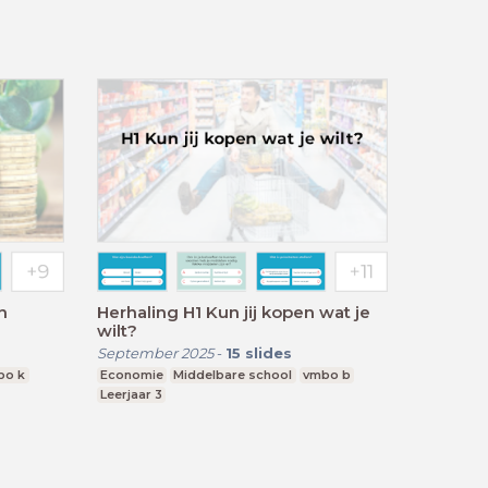
n
Herhaling H1 Kun jij kopen wat je
wilt?
September 2025
-
15
slides
bo k
Economie
Middelbare school
vmbo b
Leerjaar 3