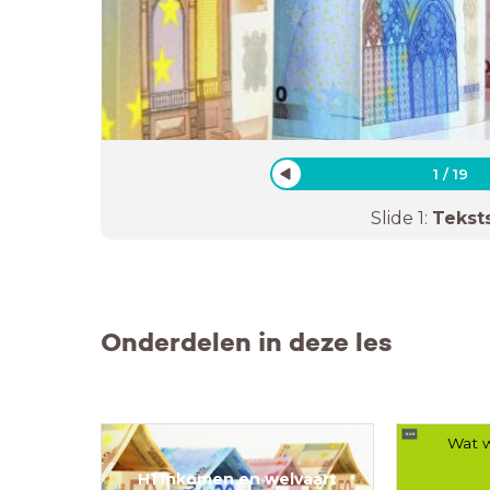
1
/
19
Slide
1
:
Tekst
Onderdelen in deze les
Wat w
H1 Inkomen en welvaart