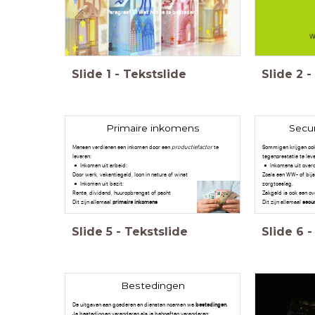
Paragraaf 1.1 Wat heb je te besteden?
Slide
1
-
Tekstslide
Slide
2
-
Primaire inkomens
Secu
Mensen verdienen een inkomen door een
productiefactor
te
Sommigen krijgen ook
leveren:
tegenprestatie te lever
Inkomen uit arbeid:
Inkomens uit over
Door werk, vakantiegeld, loon in natura of winst
Zoals een WW- of bijs
Inkomen uit bezit:
zorgtoeslag.
Rente, dividend, huuropbrengst of pacht
Zakgeld is ook een o
Dit zijn allemaal
primaire inkomens
Dit zijn allemaal
secu
Slide
5
-
Tekstslide
Slide
6
-
Bestedingen
De uitgaven aan goederen en diensten noemen we
bestedingen
.
Je bestedingen veranderen als je behoeften veranderen: