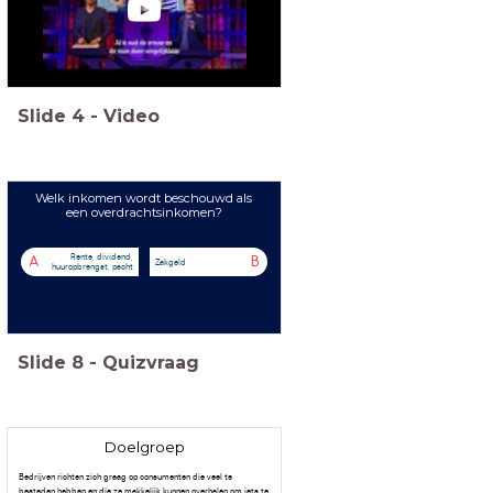
Slide
4
-
Video
Welk inkomen wordt beschouwd als
een overdrachtsinkomen?
Rente, dividend,
A
B
Zakgeld
huuropbrengst, pacht
Slide
8
-
Quizvraag
Doelgroep
Bedrijven richten zich graag op consumenten die veel te
besteden hebben en die ze makkelijk kunnen overhalen om iets te