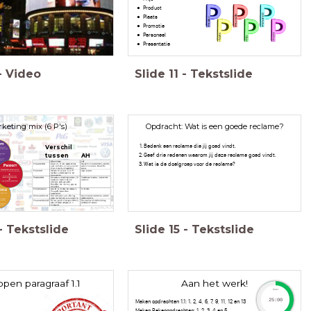
Product
Plaats
Promotie
Personeel
Presentatie
-
Video
Slide
11
-
Tekstslide
keting mix (6 P's)
Opdracht: Wat is een goede reclame?
Bedenk een reclame die jij goed vindt.
Verschil
Geef drie redenen waarom jij deze reclame goed vindt.
tussen AH
Wat is de doelgroep voor de reclame?
en Lidl
-
Tekstslide
Slide
15
-
Tekstslide
ppen paragraaf 1.1
Aan het werk!
timer
25:00
Maken opdrachten 1.1: 1. 2, 4, 6, 7, 9, 11, 12 en 13
Maken Rekenopdrachten: 1, 2, 3, 4 en 5