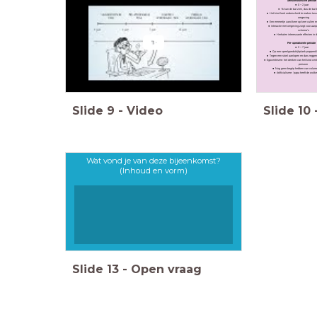
Sensomotorische periode
0 – 2 jaar
‘Ik kan de bal zien, dus de bal 
Het kind leert onderscheid te maken tus
omgeving
Een emmertje zand keer op keer vullen e
Interactie met omgeving zorgt voor aan
schema’s
Herhalen interessante effecten in
Pre-operationele periode
2 – 7 jaar
Op een speelgoedstrijkplank poppenkle
Tegen een stoel aanlopen en dan zeggen: 
Egocentrisme: het denken van het kind centr
persoon
Nog geen begrip hebben van volum
Artificialisme: ‘papa heeft de wolk
Slide
9
-
Video
Slide
10
Wat vond je van deze bijeenkomst?
(Inhoud en vorm)
Slide
13
-
Open vraag