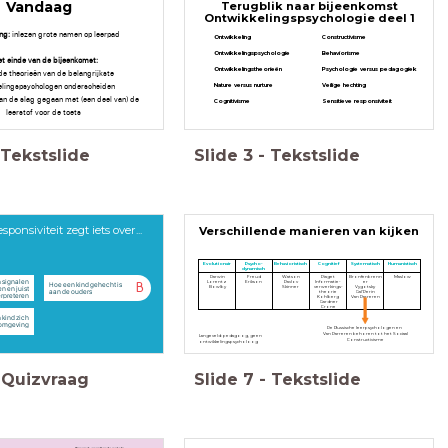
Vandaag
Terugblik naar bijeenkomst
Ontwikkelingspsychologie deel 1
ing:
inlezen grote namen op leerpad
Ontwikkeling
Constructivisme
Ontwikkelingspsychologie
Behaviorisme
et einde van de bijeenkomst:
Ontwikkelingstheorieën
Psychologie versus pedagogiek
de theorieën van de belangrijkste
elingspsychologen onderscheiden
Nature versus nurture
Veilige hechting
aan de slag gegaan met (een deel van) de
Cognitivisme
Sensitieve responsiviteit
leerstof voor de toets
Tekstslide
Slide
3
-
Tekstslide
sponsiviteit zegt iets over...
Verschillende manieren van kijken
Evolutionair
Psycho-
Behavioristisch
Cognitief
Systematisch
Humanistisch
dynamisch
Darwin
Freud
Watson
Piaget
Bronfenbrenn
Maslow
 signalen
Lorentz
Erikson
Pavlov
Informatie-
er
Hoe een kind gehecht is
B
n en juist
Bowlby
Skinner
verwerkings-
Vygotsky
aan de ouders
theorie
Gal'Perin
erpreteren
Kohlberg
Van Parreren
Gardner
Crone
 kind zich
 omgeving
De Russische leerpsychologen en
Van Parreren behoren tot het Sociaal
Langeveld: pedagoog, geen
Constructivisme
ontwikkelingspsycholoog
Quizvraag
Slide
7
-
Tekstslide