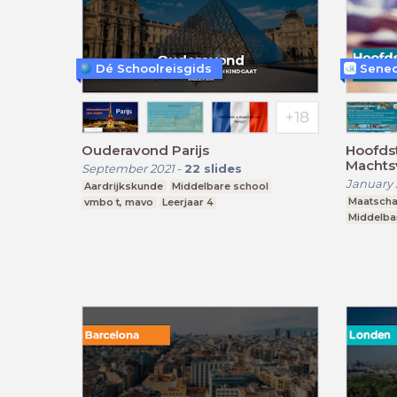
Dé Schoolreisgids
Senec
Ouderavond Parijs
Hoofdst
Machts
September 2021
-
22
slides
wereld
January 
Aardrijkskunde
Middelbare school
Maatscha
vmbo t, mavo
Leerjaar 4
Middelba