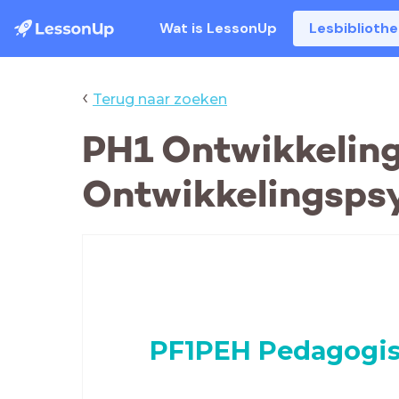
Wat is LessonUp
Lesbiblioth
‹
Terug naar zoeken
PH1 Ontwikkelin
Ontwikkelingsps
PF1PEH Pedagogis