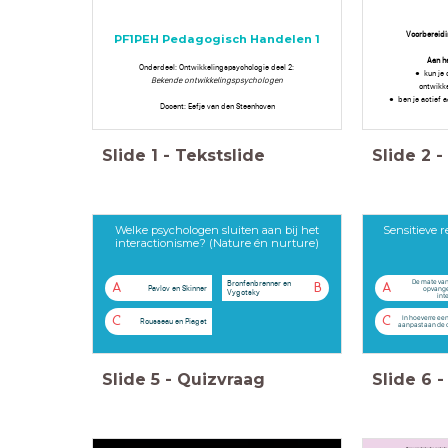
Voorbereid
PF1PEH Pedagogisch Handelen 1
Aan h
Onderdeel: Ontwikkelingspsychologie deel 2:
kun je 
Bekende ontwikkelingspsychologen
ontwikk
ben je actief 
Docent: Eefje van den Steenhoven
Slide
1
-
Tekstslide
Slide
2
-
Welke psychologen sluiten aan bij het
Sensitieve re
interactionisme? (Nature én nurture)
De mate van
Bronfenbrenner en
A
B
A
Pavlov en Skinner
opvange
Vygotsky
int
In hoeverre een
C
C
Rousseau en Piaget
aanpast aan de
Slide
5
-
Quizvraag
Slide
6
-