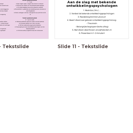
Concreet-operationele periode
Aan de slag met bekende
7 – 11 jaar
bestaat’
Spel volgens regels, omgaan met winnen en verliezen
ontwikkelingspsychologen
sen zichzelf en de
Kind kan een situatie van verschillende kanten bekijken
De relatie begrijpen tussen tijd, afstand en snelheid
n weer leeggooien
Reversibiliteit: in gedachten een handeling kunnen uitvoeren en
1. Maak duo / trio / ...
passing vroegere
weer terugdraaien
Kennis verkrijgen in de klas: moet gericht zijn op het hier en het
2. Verdeel de bekende ontwikkelingspsychologen
 de omgeving
nu
3. Raadpleeg bronnen, pluis uit
Formeel-operationele periode
4. Maak 1 sheet over gekozen ontwikkelingspsycholoog:
11 jaar en ouder
ertjes strijken
Abstracte problemen oplossen zonder concreet materiaal
- Theorieën
‘je doet me pijn!’
Na kunnen denken over ‘stel je voor dat…’
eert zich rond eigen
Zelf een onderzoeksvraag kunnen bedenken
- Belangrijke begrippen (korte uitleg)
Nieuwsgierig zijn naar verschillende oplossingen voor een
e en gewicht
bepaald probleem
5. Mail sheet: steenhoven.vd.e@hsleiden.nl
en gemaakt!’
Het kind wordt op cognitief niveau een volwassene
6. Presenteer in 1-2 minuten!
-
Tekstslide
Slide
11
-
Tekstslide