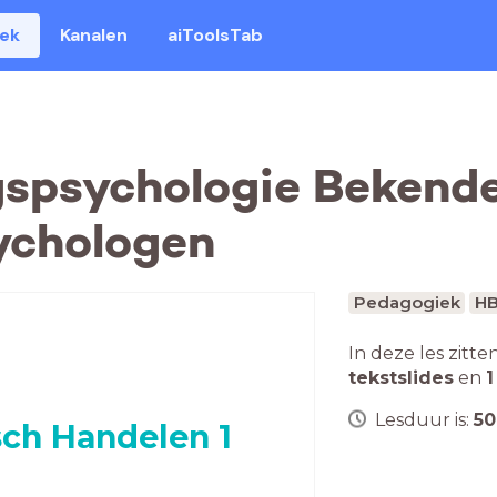
eek
Kanalen
aiToolsTab
gspsychologie Bekend
ychologen
Pedagogiek
H
In deze les zitte
tekstslides
en
1
Lesduur is:
50
ch Handelen 1