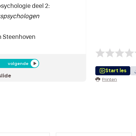
sychologie deel 2:
gspsychologen
en Steenhoven
volgende
Start les
slide
Printen