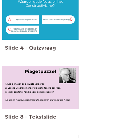
Waarop ligt de focus bij het
Constructivisme?
A
B
Op mentale processen
Op invloed van de omgeving
Op mentale processen en
C
op invloed van de omgeving
Slide
4
-
Quizvraag
Piagetpuzzel
1. Leg de fasen op de juiste volgorde
2. Leg de uitspraken onder de juiste fase (6 per fase)
3. Maak een foto: handig voor bij het studeren
Op eigen niveau: raadpleeg de bronnen die jij nodig hebt!
Slide
8
-
Tekstslide