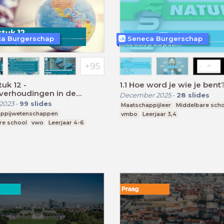
a Burgerschap
Seneca Burgerschap
uk 12 -
1.1 Hoe word je wie je bent
verhoudingen in de
December 2025
-
28
slides
 | VWO
2023
-
99
slides
Maatschappijleer
Middelbare sch
ppijwetenschappen
vmbo
Leerjaar 3,4
re school
vwo
Leerjaar 4-6