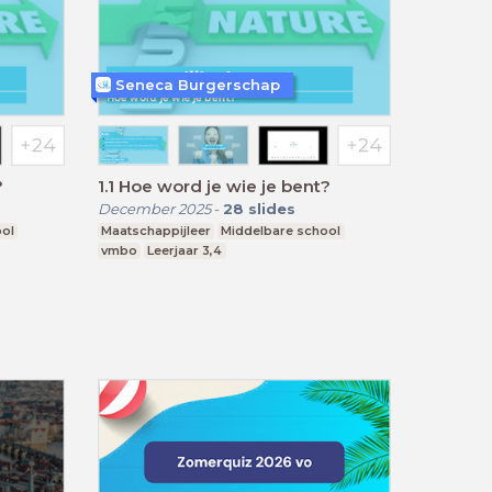
Seneca Burgerschap
?
1.1 Hoe word je wie je bent?
December 2025
-
28
slides
ool
Maatschappijleer
Middelbare school
vmbo
Leerjaar 3,4