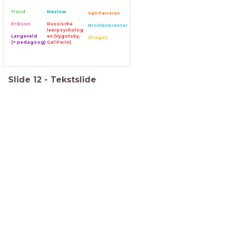
F
reud
Maslow
Van Parreren
Erikson
Russische
Bronfenbrenner
leerpsycholog
Langeveld
en (Vygotsky,
(Piaget)
(= pedagoog)
Gal'Perin)
Slide
12
-
Tekstslide