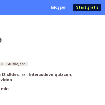
Inloggen
Start gratis
e
BO
Studiejaar 1
n
13 slides
,
met
interactieve quizzen
,
 video
.
min